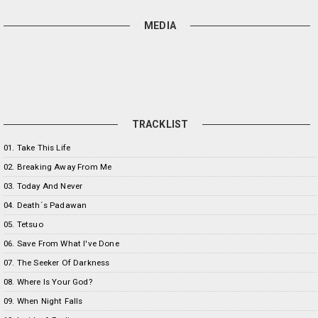
MEDIA
TRACKLIST
01. Take This Life
02. Breaking Away From Me
03. Today And Never
04. Death´s Padawan
05. Tetsuo
06. Save From What I've Done
07. The Seeker Of Darkness
08. Where Is Your God?
09. When Night Falls