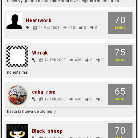
discos y grupos de bastante peor nivel llegados desde fuera...
70
Heartwork
12 Feb 2008
263
0
0
BUENO
75
Wirrak
12 Feb 2008
485
0
0
BUENO
no esta mal
65
caba_rpm
12 Feb 2008
496
0
0
BUENO
hasta la hueva de clones :)
70
Black_sheep