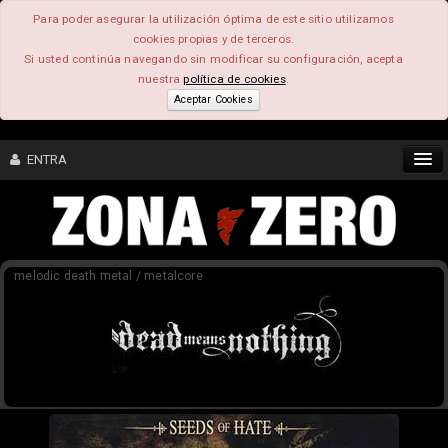
Para poder asegurar la utilización óptima de este sitio utilizamos
cookies propias y de terceros.
Si usted continúa navegando sin modificar su configuración, acepta
nuestra
política de cookies
.
Aceptar Cookies
ENTRA
CONTENIDO
melodic death metal / metalcore
COMUNIDAD
FEEEDBACK
FOROS