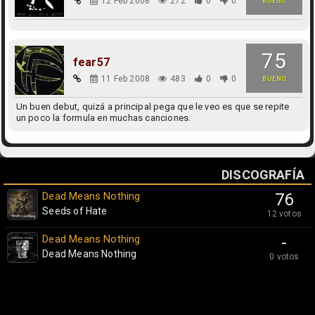
12 Feb 2008
272
0
0
BUENO
75
fear57
11 Feb 2008
483
0
0
BUENO
Un buen debut, quizá a principal pega que le veo es que se repite
un poco la formula en muchas canciones.
DISCOGRAFÍA
Dead Means Nothing
76
Seeds of Hate
12 votos
Dead Means Nothing
-
Dead Means Nothing
0 votos