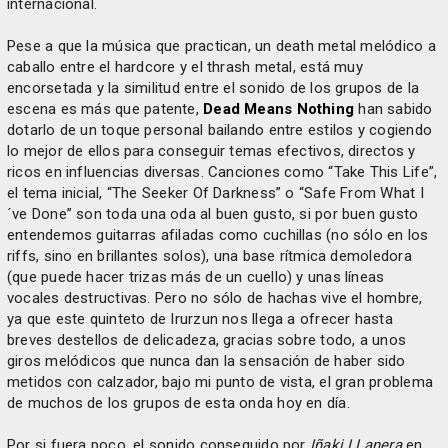
internacional.
Pese a que la música que practican, un death metal melódico a
caballo entre el hardcore y el thrash metal, está muy
encorsetada y la similitud entre el sonido de los grupos de la
escena es más que patente,
Dead Means Nothing
han sabido
dotarlo de un toque personal bailando entre estilos y cogiendo
lo mejor de ellos para conseguir temas efectivos, directos y
ricos en influencias diversas. Canciones como “Take This Life”,
el tema inicial, “The Seeker Of Darkness” o “Safe From What I
´ve Done” son toda una oda al buen gusto, si por buen gusto
entendemos guitarras afiladas como cuchillas (no sólo en los
riffs, sino en brillantes solos), una base rítmica demoledora
(que puede hacer trizas más de un cuello) y unas líneas
vocales destructivas. Pero no sólo de hachas vive el hombre,
ya que este quinteto de Irurzun nos llega a ofrecer hasta
breves destellos de delicadeza, gracias sobre todo, a unos
giros melódicos que nunca dan la sensación de haber sido
metidos con calzador, bajo mi punto de vista, el gran problema
de muchos de los grupos de esta onda hoy en día.
Por si fuera poco, el sonido conseguido por
Iñaki LLanera
en