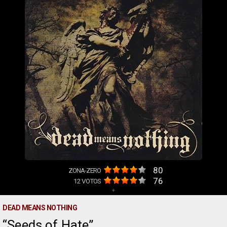
80
ZONA-ZERO
76
12
VOTOS
+
DEAD MEANS NOTHING
Seeds of Hate