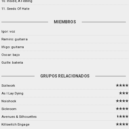
10. Inside, A Feeling
11. Seeds Of Hate
MIEMBROS
Igor: voz
Ramiro: guitarra
Iñigo: guitarra
Oscar: bajo
Guille: batería
GRUPOS RELACIONADOS
Soilwork
As I Lay Dying
Noishock
Sickroom
Avenues & Silhouettes
Killswitch Engage