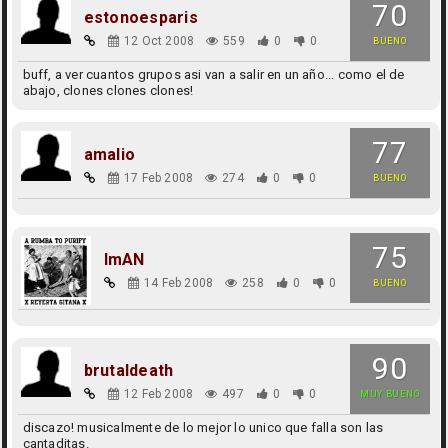
70
estonoesparis
12 Oct 2008
559
0
0
BUENO
buff, a ver cuantos grupos asi van a salir en un año... como el de
abajo, clones clones clones!
77
amalio
17 Feb 2008
274
0
0
BUENO
75
ImAN
14 Feb 2008
258
0
0
BUENO
90
brutaldeath
12 Feb 2008
497
0
0
MUY BUENO
discazo! musicalmente de lo mejor lo unico que falla son las
cantaditas.