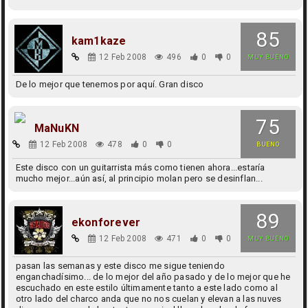
85
kam1kaze
12 Feb 2008
496
0
0
MUY BUENO
De lo mejor que tenemos por aquí. Gran disco
75
MaNuKN
12 Feb 2008
478
0
0
BUENO
Este disco con un guitarrista más como tienen ahora...estaría
mucho mejor...aún así, al principio molan pero se desinflan...
89
ekonforever
12 Feb 2008
471
0
0
MUY BUENO
pasan las semanas y este disco me sigue teniendo
enganchadísimo... de lo mejor del año pasado y de lo mejor que he
escuchado en este estilo últimamente tanto a este lado como al
otro lado del charco anda que no nos cuelan y elevan a las nuves