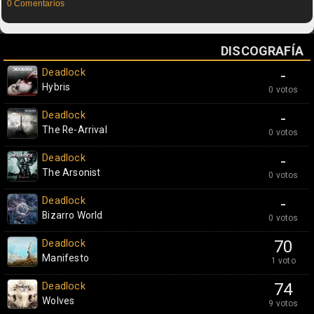
0 Comentarios
DISCOGRAFÍA
Deadlock
-
Hybris
0 votos
Deadlock
-
The Re-Arrival
0 votos
Deadlock
-
The Arsonist
0 votos
Deadlock
-
Bizarro World
0 votos
Deadlock
70
Manifesto
1 voto
Deadlock
74
Wolves
9 votos