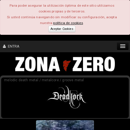
Para poder asegurar la utilización óptima de este sitio utilizamos
cookies propias y de terceros.
Si usted continúa navegando sin modificar su configuración, acepta
nuestra
política de cookies
.
Aceptar Cookies
ENTRA
CONTENIDO
melodic death metal / metalcore / groove metal
COMUNIDAD
FEEEDBACK
FOROS