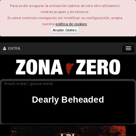
Para poder asegurar la utilización óptima de este sitio utilizamos
cookies propias y de terceros.
Si usted continúa navegando sin modificar su configuración, acepta
nuestra
política de cookies
.
Aceptar Cookies
ENTRA
CONTENIDO
thrash metal / groove metal
COMUNIDAD
Dearly Beheaded
FEEEDBACK
FOROS