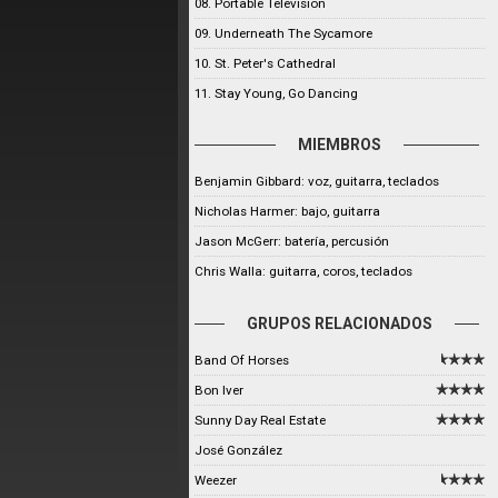
08. Portable Television
09. Underneath The Sycamore
10. St. Peter's Cathedral
11. Stay Young, Go Dancing
MIEMBROS
Benjamin Gibbard: voz, guitarra, teclados
Nicholas Harmer: bajo, guitarra
Jason McGerr: batería, percusión
Chris Walla: guitarra, coros, teclados
GRUPOS RELACIONADOS
Band Of Horses
Bon Iver
Sunny Day Real Estate
José González
Weezer