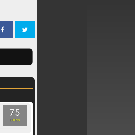
75
BUENO