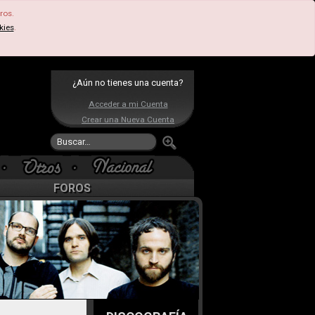
ros.
kies
.
¿Aún no tienes una cuenta?
Acceder a mi Cuenta
Crear una Nueva Cuenta
FOROS