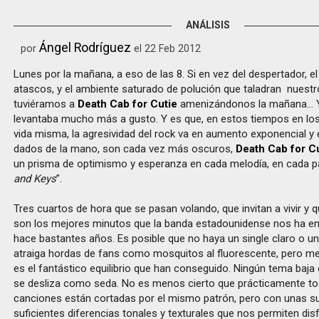
ANÁLISIS
Ángel Rodríguez
por
el 22 Feb 2012
Lunes por la mañana, a eso de las 8. Si en vez del despertador, el
atascos, y el ambiente saturado de polución que taladran nuest
tuviéramos a
Death Cab for Cutie
amenizándonos la mañana… 
levantaba mucho más a gusto. Y es que, en estos tiempos en lo
vida misma, la agresividad del rock va en aumento exponencial y el
dados de la mano, son cada vez más oscuros,
Death Cab for C
un prisma de optimismo y esperanza en cada melodía, en cada pa
and Keys
”.
Tres cuartos de hora que se pasan volando, que invitan a vivir y qu
son los mejores minutos que la banda estadounidense nos ha e
hace bastantes años. Es posible que no haya un single claro o un
atraiga hordas de fans como mosquitos al fluorescente, pero m
es el fantástico equilibrio que han conseguido. Ningún tema baja el
se desliza como seda. No es menos cierto que prácticamente to
canciones están cortadas por el mismo patrón, pero con unas su
suficientes diferencias tonales y texturales que nos permiten disf