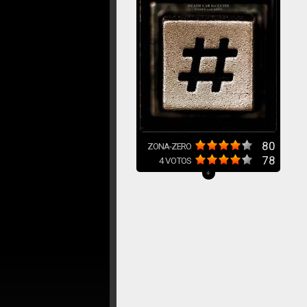
80
ZONA-ZERO
78
4
VOTOS
+