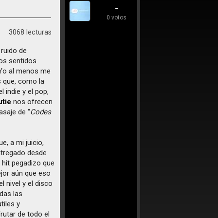
-
0 votos
3068 lecturas
 ruido de
ros sentidos
Yo al menos me
s que, como la
 indie y el pop,
utie
nos ofrecen
saje de “
Codes
e, a mi juicio,
ntregado desde
 hit pegadizo que
ejor aún que eso
 nivel y el disco
das las
tiles y
rutar de todo el