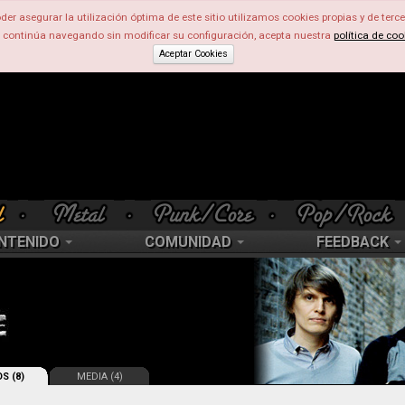
der asegurar la utilización óptima de este sitio utilizamos cookies propias y de terce
d continúa navegando sin modificar su configuración, acepta nuestra
política de coo
Aceptar Cookies
NTENIDO
COMUNIDAD
FEEDBACK
S (8)
MEDIA (4)