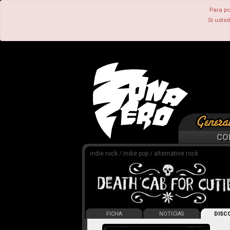
Para po
Si uste
CO
indie rock / indie pop / alternative rock
FICHA
NOTICIAS
DISCO