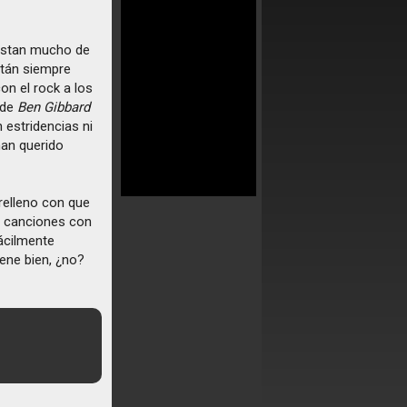
distan mucho de
stán siempre
on el rock a los
 de
Ben Gibbard
 estridencias ni
han querido
relleno con que
e canciones con
ácilmente
iene bien, ¿no?