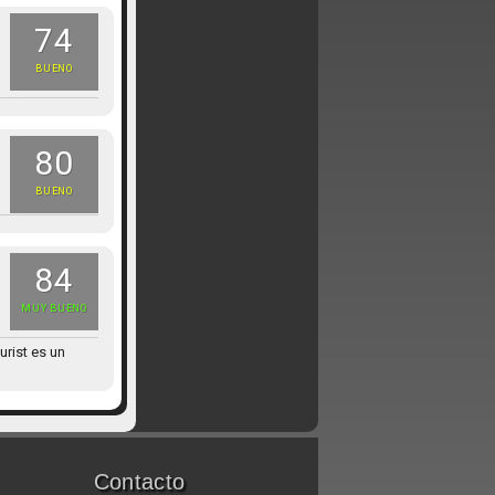
74
BUENO
80
BUENO
84
MUY BUENO
urist es un
Contacto