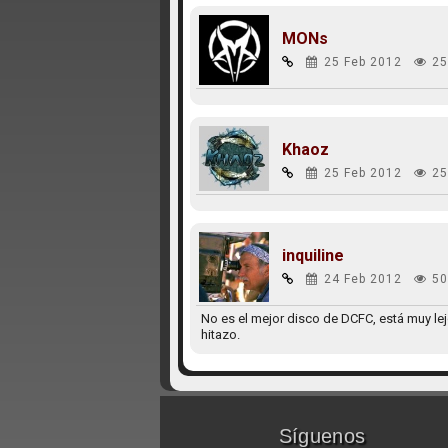
MONs
25 Feb 2012
25
Khaoz
25 Feb 2012
25
inquiline
24 Feb 2012
50
No es el mejor disco de DCFC, está muy lej
hitazo.
Síguenos