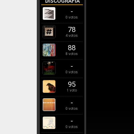
DISCOGRAFÍA
-
0 votos
78
4 votos
88
8 votos
-
0 votos
95
1 voto
-
0 votos
-
0 votos