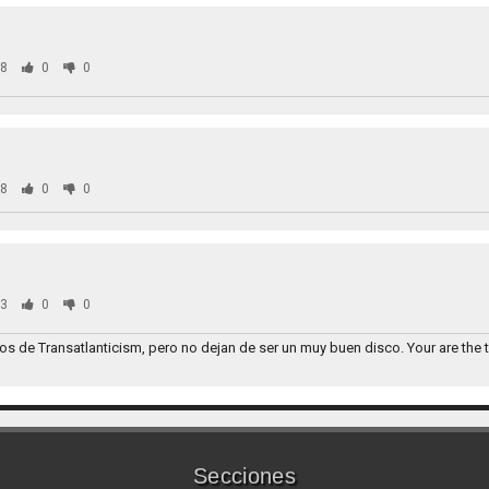
8
0
0
8
0
0
3
0
0
os de Transatlanticism, pero no dejan de ser un muy buen disco. Your are the t
Secciones