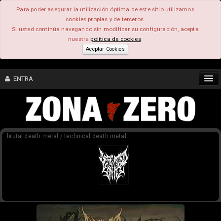
Para poder asegurar la utilización óptima de este sitio utilizamos
cookies propias y de terceros.
Si usted continúa navegando sin modificar su configuración, acepta
nuestra
política de cookies
.
Aceptar Cookies
ENTRA
CONTENIDO
brutal death metal / technical death metal
COMUNIDAD
FEEEDBACK
FOROS