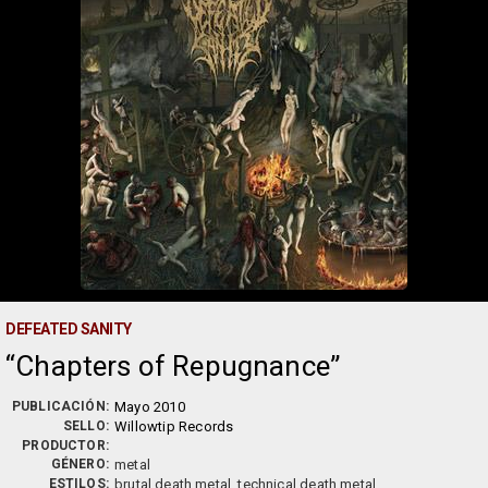
DEFEATED SANITY
Chapters of Repugnance
PUBLICACIÓN:
Mayo 2010
SELLO:
Willowtip Records
PRODUCTOR:
GÉNERO:
metal
ESTILOS:
brutal death metal, technical death metal