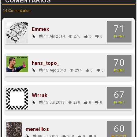
COMENTARIOS
14 Comentarios
71
Emmex
11 Abr 2014
276
0
0
BUENO
70
hans_topo_
15 Ago 2013
294
0
0
BUENO
67
Wirrak
15 Jul 2013
290
0
0
BUENO
60
meneillos
08 Jul 2013
308
0
0
MEDIOCRE