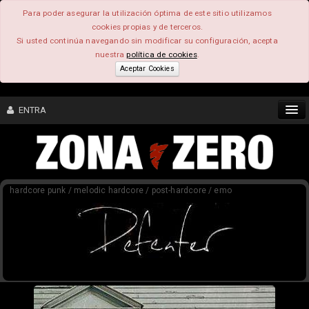
Para poder asegurar la utilización óptima de este sitio utilizamos
cookies propias y de terceros.
Si usted continúa navegando sin modificar su configuración, acepta
nuestra
política de cookies
.
Aceptar Cookies
ENTRA
CONTENIDO
hardcore punk / melodic hardcore / post-hardcore / emo
COMUNIDAD
FEEEDBACK
FOROS