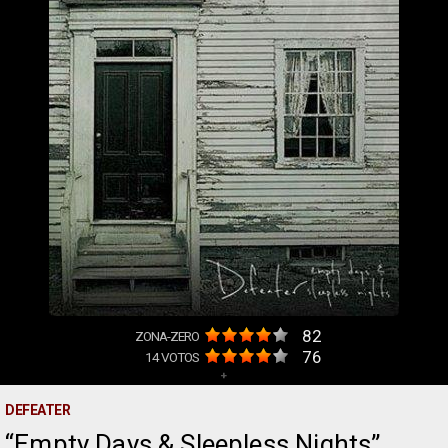
82
ZONA-ZERO
76
14
VOTOS
+
DEFEATER
Empty Days & Sleepless Nights