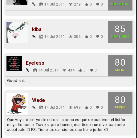
14 Jul 2011
279
0
0
MUY BUENO
85
kiba
14 Jul 2011
306
0
0
MUY BUENO
80
Eyeless
14 Jul 2011
434
0
0
BUENO
Good shit.
80
Wade
14 Jul 2011
699
0
0
BUENO
Que voy a decir yo de estos...la pena es que se pusieron el listón
muy alto con el Travels, pero bueno, mantienen un nivel bastante
aceptable :D PS: Tiene las canciones que tiene joder xD