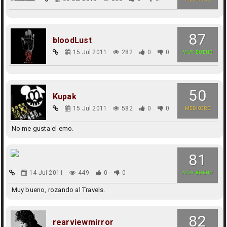
87
bloodLust
15 Jul 2011
282
0
0
MUY BUENO
50
Kupak
15 Jul 2011
582
0
0
MEDIOCRE
No me gusta el emo.
81
14 Jul 2011
449
0
0
MUY BUENO
Muy bueno, rozando al Travels.
82
rearviewmirror