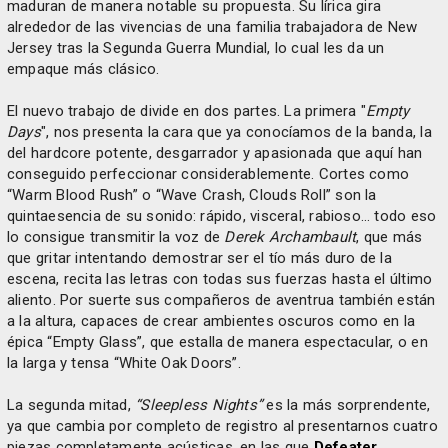
maduran de manera notable su propuesta. Su lírica gira
alrededor de las vivencias de una familia trabajadora de New
Jersey tras la Segunda Guerra Mundial, lo cual les da un
empaque más clásico.
El nuevo trabajo de divide en dos partes. La primera "
Empty
Days
", nos presenta la cara que ya conocíamos de la banda, la
del hardcore potente, desgarrador y apasionada que aquí han
conseguido perfeccionar considerablemente. Cortes como
“Warm Blood Rush” o “Wave Crash, Clouds Roll” son la
quintaesencia de su sonido: rápido, visceral, rabioso… todo eso
lo consigue transmitir la voz de
Derek Archambault
, que más
que gritar intentando demostrar ser el tío más duro de la
escena, recita las letras con todas sus fuerzas hasta el último
aliento. Por suerte sus compañeros de aventrua también están
a la altura, capaces de crear ambientes oscuros como en la
épica “Empty Glass”, que estalla de manera espectacular, o en
la larga y tensa “White Oak Doors”.
La segunda mitad,
“Sleepless Nights”
es la más sorprendente,
ya que cambia por completo de registro al presentarnos cuatro
piezas completamente acústicas, en las que
Defeater