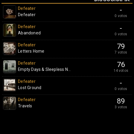
Defeater
-
Defeater
0 votos
Defeater
-
Abandoned
0 votos
Defeater
79
Letters Home
7 votos
Defeater
76
Empty Days & Sleepless N...
14 votos
Defeater
-
Lost Ground
0 votos
Defeater
89
Travels
3 votos