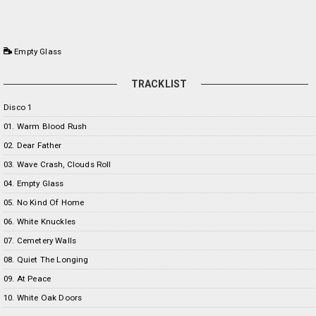
Empty Glass
TRACKLIST
Disco 1
01. Warm Blood Rush
02. Dear Father
03. Wave Crash, Clouds Roll
04. Empty Glass
05. No Kind Of Home
06. White Knuckles
07. Cemetery Walls
08. Quiet The Longing
09. At Peace
10. White Oak Doors