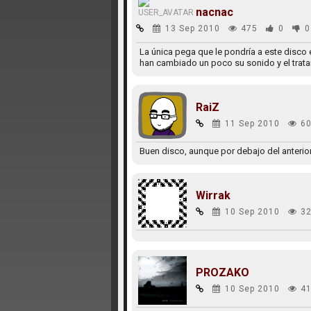
nacnac
13 Sep 2010
475
0
0
La única pega que le pondría a este disco
han cambiado un poco su sonido y el trata
RaiZ
11 Sep 2010
60
Buen disco, aunque por debajo del anteri
Wirrak
10 Sep 2010
32
PROZAKO
10 Sep 2010
41