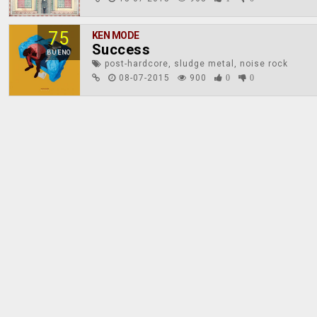
75
KEN MODE
Success
BUENO
post-hardcore, sludge metal, noise rock
08-07-2015
900
0
0