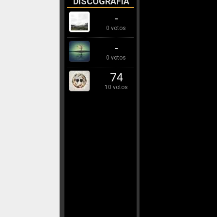
DISCOGRAFÍA
-
0 votos
-
0 votos
74
10 votos