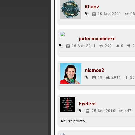
Khaoz
10 Sep 2011
28
puterosindinero
16 Mar 2011
293
0
0
nismox2
19 Feb 2011
30
Eyeless
25 Sep 2010
447
Aburre pronto.