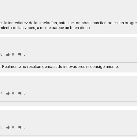
 es la inmediatez de las melodías, antes se tomaban mas tiempo en las prog
miento de las voces, a mi me parece un buen disco.
0
0
0
or. Realmente no resultan demasiado innovadores ni consigo mismo.
4
0
0
5
0
0