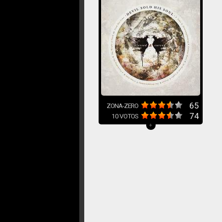
65
ZONA-ZERO
74
10
VOTOS
+