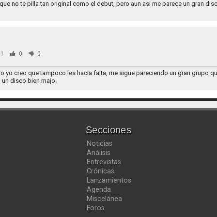
 que no te pilla tan original como el debut, pero aun asi me parece un gran di
1
0
0
ro yo creo que tampoco les hacia falta, me sigue pareciendo un gran grupo q
o un disco bien majo.
Secciones
Noticias
Análisis
Entrevistas
Crónicas
Lanzamientos
Agenda
Miscelánea
Foros