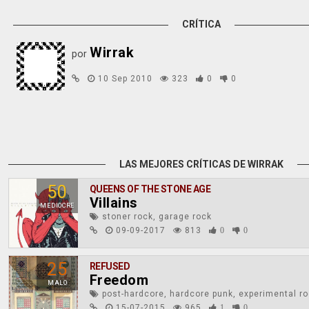
CRÍTICA
Wirrak
por
10 Sep 2010
323
0
0
LAS MEJORES CRÍTICAS DE WIRRAK
50
QUEENS OF THE STONE AGE
Villains
MEDIOCRE
stoner rock, garage rock
09-09-2017
813
0
0
25
REFUSED
Freedom
MALO
post-hardcore, hardcore punk, experimental r
15-07-2015
965
1
0