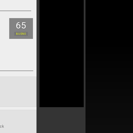
65
BUENO
ock