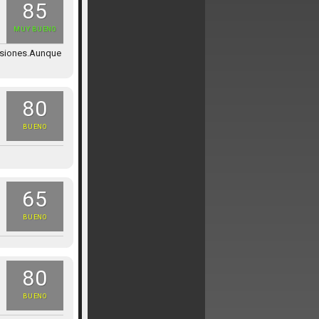
85
MUY BUENO
resiones.Aunque
80
BUENO
65
BUENO
80
BUENO