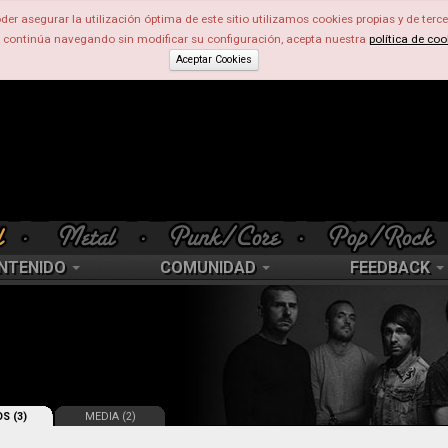
der asegurar la utilización óptima de este sitio utilizamos cookies propias y de terce
d continúa navegando sin modificar su configuración, acepta nuestra
política de coo
Aceptar Cookies
NTENIDO
COMUNIDAD
FEEDBACK
S (3)
MEDIA (2)