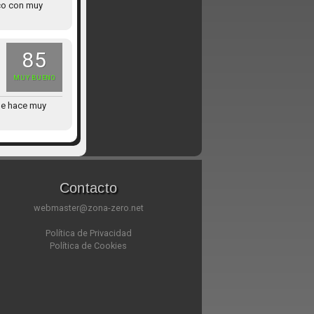
sco con muy
85
MUY BUENO
ue hace muy
Contacto
webmaster@zona-zero.net
Política de Privacidad
Política de Cookies