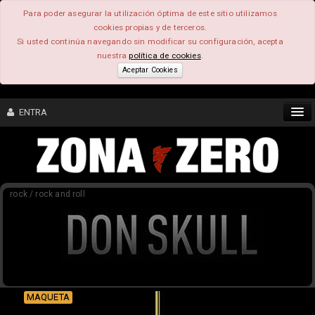
Para poder asegurar la utilización óptima de este sitio utilizamos
cookies propias y de terceros.
Si usted continúa navegando sin modificar su configuración, acepta
nuestra
política de cookies
.
Aceptar Cookies
ENTRA
CONTENIDO
rock / rock and roll
COMUNIDAD
FEEEDBACK
FOROS
MAQUETA