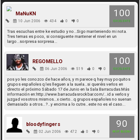
100
MaNuKN
10 Jun 2006
434
0
0
EXCELENTE
Tras escuchas entre ke estudio y no...Sigo manteniendo mi nota.
Tres temas es poco, si consiguente mantener el nivel en un
largo...sorpresa sorpresa...
100
REGOMELLO
06 Jun 2006
519
0
0
EXCELENTE
pos yo les conozco de hace años, y m parece q hay muy poquitos
grupos españoles q les lleguen a la suela...si queréis verlos en
directo el próximo Sábado 17 de Junio en la Sala Barracudas.Más
información en:http://www.barracudasrockbar.com/...id a verlos y
juzgad vosotros mismos...x cierto...q grupos españoles no suenan
demasiado a otros...?...y encima a lo cutre...este no es el caso...
90
bloodyfingers
02 Jun 2006
472
0
0
MUY BUENO