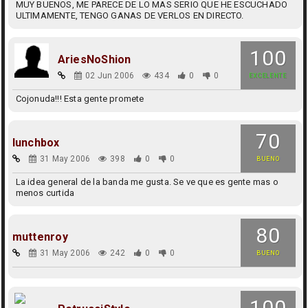
MUY BUENOS, ME PARECE DE LO MAS SERIO QUE HE ESCUCHADO
ULTIMAMENTE, TENGO GANAS DE VERLOS EN DIRECTO.
100
AriesNoShion
02 Jun 2006
434
0
0
EXCELENTE
Cojonuda!!! Esta gente promete
70
lunchbox
31 May 2006
398
0
0
BUENO
La idea general de la banda me gusta. Se ve que es gente mas o
menos curtida
80
muttenroy
31 May 2006
242
0
0
BUENO
100