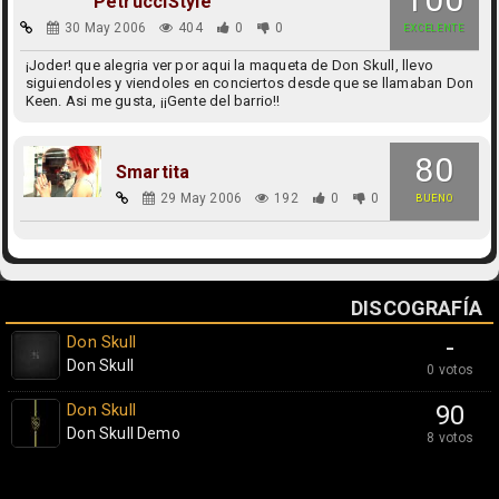
PetrucciStyle
30 May 2006
404
0
0
EXCELENTE
¡Joder! que alegria ver por aqui la maqueta de Don Skull, llevo
siguiendoles y viendoles en conciertos desde que se llamaban Don
Keen. Asi me gusta, ¡¡Gente del barrio!!
80
Smartita
29 May 2006
192
0
0
BUENO
DISCOGRAFÍA
Don Skull
-
Don Skull
0 votos
Don Skull
90
Don Skull Demo
8 votos