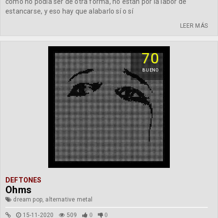
como no podía ser de otra forma, no están por la labor de
estancarse, y eso hay que alabarlo sí o sí
LEER MÁS
70
BUENO
DEFTONES
Ohms
dream pop, alternative metal
15-11-2020
509
0
0