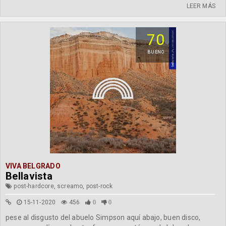
LEER MÁS
70
BUENO
VIVA BELGRADO
Bellavista
post-hardcore, screamo, post-rock
15-11-2020
456
0
0
pese al disgusto del abuelo Simpson aquí abajo, buen disco,