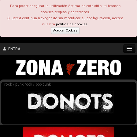
Para poder asegurar la utilización óptima de este sitio utilizamos
cookies propias y de terceros.
Si usted continúa navegando sin modificar su configuración, acepta
nuestra
política de cookies
.
Aceptar Cookies
ENTRA
CONTENIDO
rock / punk rock / pop punk
COMUNIDAD
FEEEDBACK
FOROS