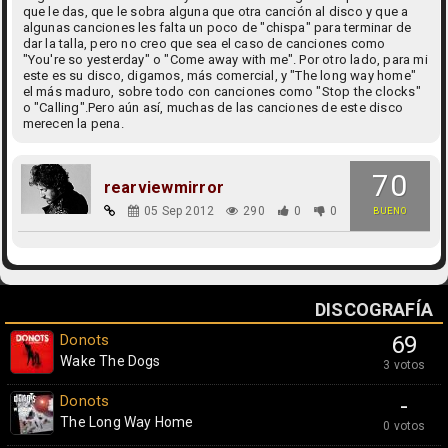
que le das, que le sobra alguna que otra canción al disco y que a
algunas canciones les falta un poco de "chispa" para terminar de
dar la talla, pero no creo que sea el caso de canciones como
"You're so yesterday" o "Come away with me". Por otro lado, para mi
este es su disco, digamos, más comercial, y "The long way home"
el más maduro, sobre todo con canciones como "Stop the clocks"
o "Calling".Pero aún así, muchas de las canciones de este disco
merecen la pena.
70
rearviewmirror
05 Sep 2012
290
0
0
BUENO
DISCOGRAFÍA
Donots
69
Wake The Dogs
3 votos
Donots
-
The Long Way Home
0 votos