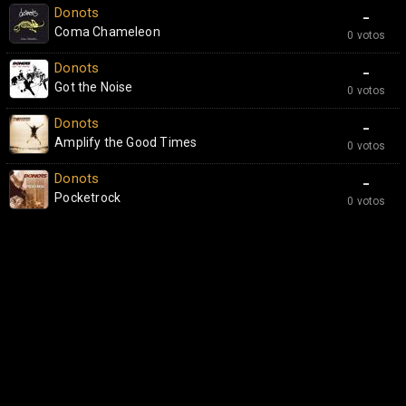
Donots
-
Coma Chameleon
0 votos
Donots
-
Got the Noise
0 votos
Donots
-
Amplify the Good Times
0 votos
Donots
-
Pocketrock
0 votos