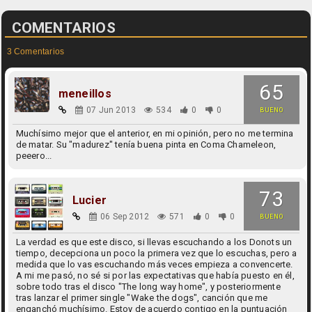
COMENTARIOS
3 Comentarios
65
meneillos
07 Jun 2013
534
0
0
BUENO
Muchísimo mejor que el anterior, en mi opinión, pero no me termina
de matar. Su "madurez" tenía buena pinta en Coma Chameleon,
peeero...
73
Lucier
06 Sep 2012
571
0
0
BUENO
La verdad es que este disco, si llevas escuchando a los Donots un
tiempo, decepciona un poco la primera vez que lo escuchas, pero a
medida que lo vas escuchando más veces empieza a convencerte.
A mi me pasó, no sé si por las expectativas que había puesto en él,
sobre todo tras el disco "The long way home", y posteriormente
tras lanzar el primer single "Wake the dogs", canción que me
enganchó muchísimo. Estoy de acuerdo contigo en la puntuación