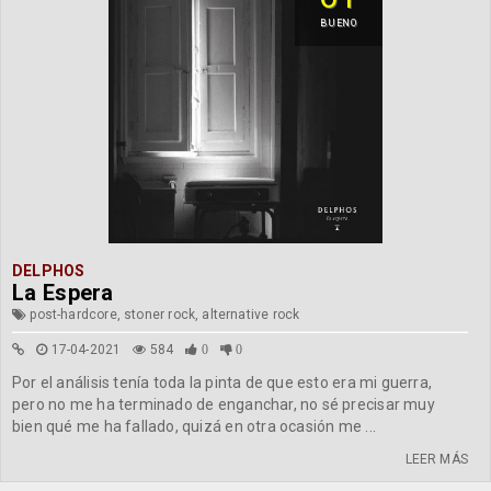
BUENO
DELPHOS
La Espera
post-hardcore, stoner rock, alternative rock
17-04-2021
584
0
0
Por el análisis tenía toda la pinta de que esto era mi guerra,
pero no me ha terminado de enganchar, no sé precisar muy
bien qué me ha fallado, quizá en otra ocasión me ...
LEER MÁS