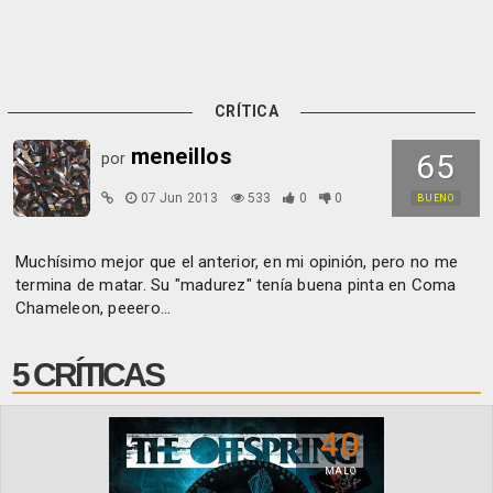
CRÍTICA
meneillos
65
por
07 Jun 2013
533
0
0
BUENO
Muchísimo mejor que el anterior, en mi opinión, pero no me
termina de matar. Su "madurez" tenía buena pinta en Coma
Chameleon, peeero...
5 CRÍTICAS
40
MALO