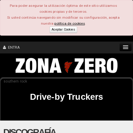
Para poder asegurar la utilización óptima de este sitio utilizamos
cookies propias y de terceros.
Si usted continúa navegando sin modificar su configuración, acepta
nuestra
política de cookies
.
Aceptar Cookies
ENTRA
CONTENIDO
southern rock
COMUNIDAD
Drive-by Truckers
FEEEDBACK
FOROS
DISCOGRAFÍA