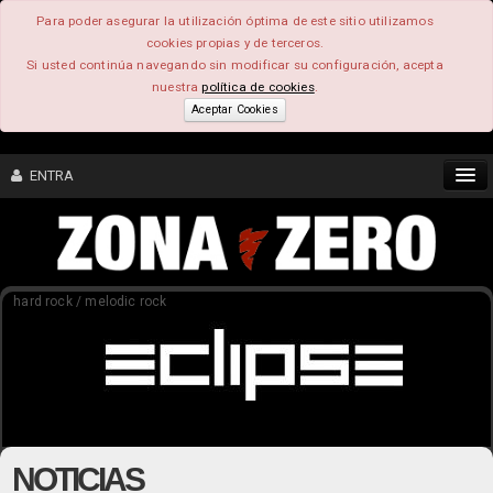
Para poder asegurar la utilización óptima de este sitio utilizamos
cookies propias y de terceros.
Si usted continúa navegando sin modificar su configuración, acepta
nuestra
política de cookies
.
Aceptar Cookies
ENTRA
CONTENIDO
hard rock / melodic rock
COMUNIDAD
FEEEDBACK
FOROS
NOTICIAS