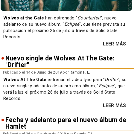
Wolves at the Gate
han estrenado "
Counterfeit
", nuevo
adelanto de su nuevo álbum, "
Eclipse
", que tiene prevista su
publicación el próximo 26 de julio a través de Solid State
Records.
LEER MÁS
Nuevo single de Wolves At The Gate:
"Drifter"
Publicado el 14 de Junio de 2019 por
Ramón F. L.
Wolves At The Gate
estrenan el vídeo lyric para "
Drifter
", su
nuevo single y adelanto de su próximo álbum, "
Eclipse
", que
verá la luz el próximo 26 de julio a través de Solid State
Records.
LEER MÁS
Fecha y adelanto para el nuevo álbum de
Hamlet
Publicado el 26 de Octubre de 2018 por
Ramón F. L.