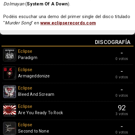
Dolmayan
(
System Of A Down
).
Podéis escuchar una demo del primer single del disco titulado
"
Murder Song
" en
www.eclipserecords.com
DISCOGRAFÍA
Eclipse
-
Paradigm
0 votos
Eclipse
-
Armageddonize
0 votos
Eclipse
-
Bleed And Scream
0 votos
Eclipse
92
Are You Ready To Rock
3 votos
Eclipse
-
Second to None
0 votos