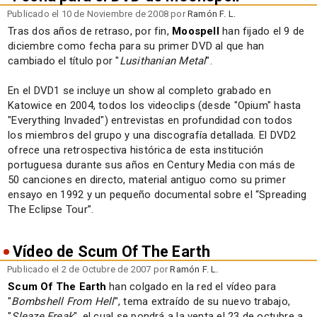
Publicado el 10 de Noviembre de 2008 por
Ramón F. L.
Tras dos años de retraso, por fin,
Moospell
han fijado el 9 de
diciembre como fecha para su primer DVD al que han
cambiado el título por "
Lusithanian Metal
".
En el DVD1 se incluye un show al completo grabado en
Katowice en 2004, todos los videoclips (desde "Opium" hasta
"Everything Invaded") entrevistas en profundidad con todos
los miembros del grupo y una discografía detallada. El DVD2
ofrece una retrospectiva histórica de esta institución
portuguesa durante sus años en Century Media con más de
50 canciones en directo, material antiguo como su primer
ensayo en 1992 y un pequeño documental sobre el “Spreading
The Eclipse Tour”.
Vídeo de Scum Of The Earth
Publicado el 2 de Octubre de 2007 por
Ramón F. L.
Scum Of The Earth
han colgado en la red el vídeo para
"
Bombshell From Hell
", tema extraído de su nuevo trabajo,
"
Sleaze Freak
", el cual se pondrá a la venta el 23 de octubre a