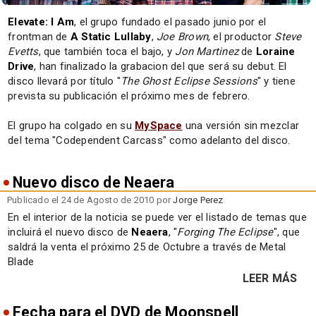
Elevate: I Am
, el grupo fundado el pasado junio por el
frontman de
A Static Lullaby
,
Joe Brown
, el productor
Steve
Evetts
, que también toca el bajo, y
Jon Martinez
de
Loraine
Drive
, han finalizado la grabacion del que será su debut. El
disco llevará por título "
The Ghost Eclipse Sessions
" y tiene
prevista su publicación el próximo mes de febrero.
El grupo ha colgado en su
MySpace
una versión sin mezclar
del tema "Codependent Carcass" como adelanto del disco.
Nuevo disco de Neaera
Publicado el 24 de Agosto de 2010 por
Jorge Perez
En el interior de la noticia se puede ver el listado de temas que
incluirá el nuevo disco de
Neaera
, "
Forging The Eclipse
", que
saldrá la venta el próximo 25 de Octubre a través de Metal
Blade
LEER MÁS
Fecha para el DVD de Moonspell