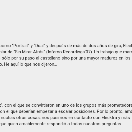
omo “Portrait” y “Dual” y después de más de dos años de gira, Eleck
blar de “Sin Mirar Atrás” (Inferno Recordings’07). Un trabajo que mar
o sólo por su paso al castellano sino por una mayor madurez en lo
 He aquí lo que nos dijeron...
”, con el que se convirtieron en uno de los grupos más prometedore
con el que deberían empezar a escalar posiciones. Por lo pronto, amb
s y muchas otras cosas, nos pusimos en contacto con Elecktra y más
que quien amablemente respondió a todas nuestras preguntas.