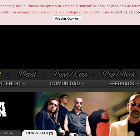
der asegurar la utilización óptima de este sitio utilizamos cookies propias y de terce
d continúa navegando sin modificar su configuración, acepta nuestra
política de coo
Aceptar Cookies
NTENIDO
COMUNIDAD
FEEDBACK
SCOS (4)
ENTREVISTAS (2)