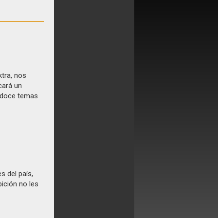
tra, nos
cará un
s doce temas
s del país,
ición no les