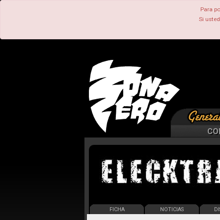
Para po
Si uste
CO
FICHA
NOTICIAS
DI