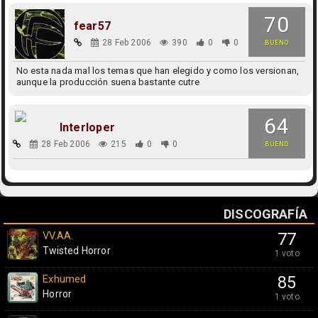
70
fear57
28 Feb 2006
390
0
0
BUENO
No esta nada mal los temas que han elegido y como los versionan,
aunque la producción suena bastante cutre
64
Interloper
28 Feb 2006
215
0
0
BUENO
DISCOGRAFÍA
VV.AA.
77
Twisted Horror
1 voto
Exhumed
85
Horror
1 voto