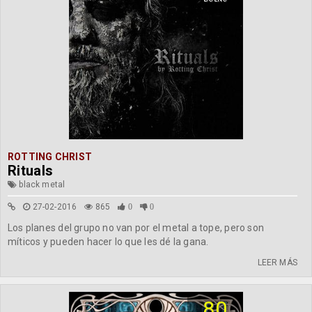
ROTTING CHRIST
Rituals
black metal
27-02-2016
865
0
0
Los planes del grupo no van por el metal a tope, pero son
míticos y pueden hacer lo que les dé la gana.
LEER MÁS
80