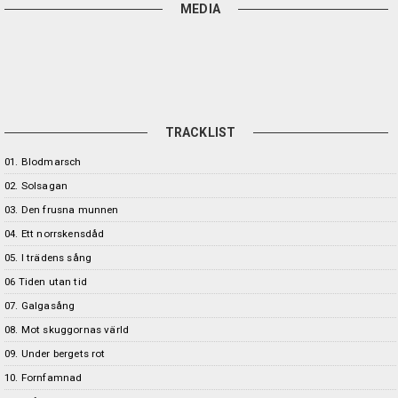
MEDIA
TRACKLIST
01. Blodmarsch
02. Solsagan
03. Den frusna munnen
04. Ett norrskensdåd
05. I trädens sång
06 Tiden utan tid
07. Galgasång
08. Mot skuggornas värld
09. Under bergets rot
10. Fornfamnad