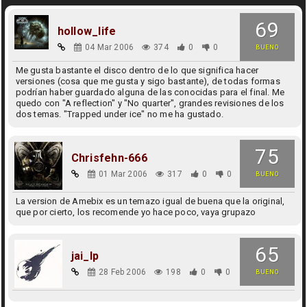
69
hollow_life
04 Mar 2006
374
0
0
BUENO
Me gusta bastante el disco dentro de lo que significa hacer
versiones (cosa que me gusta y sigo bastante), de todas formas
podrían haber guardado alguna de las conocidas para el final. Me
quedo con "A reflection" y "No quarter", grandes revisiones de los
dos temas. "Trapped under ice" no me ha gustado.
75
Chrisfehn-666
01 Mar 2006
317
0
0
BUENO
La version de Amebix es un temazo igual de buena que la original,
que por cierto, los recomende yo hace poco, vaya grupazo
65
jai_lp
28 Feb 2006
198
0
0
BUENO