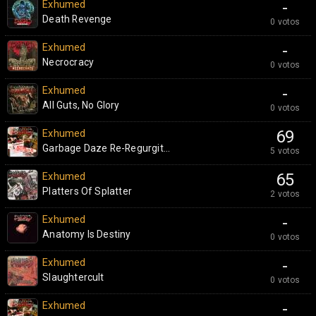
Exhumed
-
Death Revenge
0 votos
Exhumed
-
Necrocracy
0 votos
Exhumed
-
All Guts, No Glory
0 votos
Exhumed
69
Garbage Daze Re-Regurgit...
5 votos
Exhumed
65
Platters Of Splatter
2 votos
Exhumed
-
Anatomy Is Destiny
0 votos
Exhumed
-
Slaughtercult
0 votos
Exhumed
-