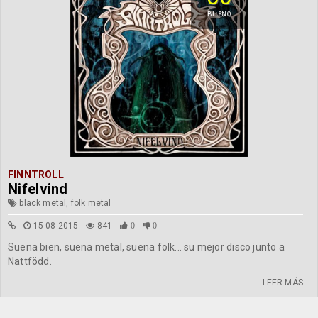
BUENO
FINNTROLL
Nifelvind
black metal, folk metal
15-08-2015
841
0
0
Suena bien, suena metal, suena folk... su mejor disco junto a
Nattfödd.
LEER MÁS