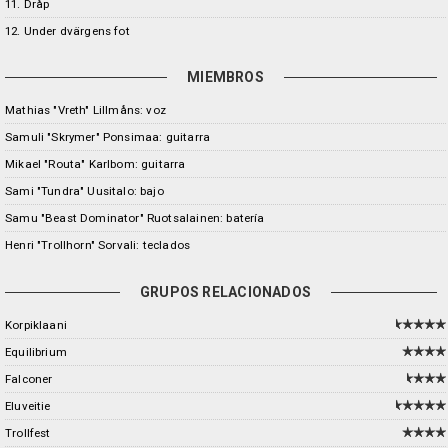
11. Dråp
12. Under dvärgens fot
MIEMBROS
Mathias "Vreth" Lillmåns: voz
Samuli "Skrymer" Ponsimaa: guitarra
Mikael "Routa" Karlbom: guitarra
Sami "Tundra" Uusitalo: bajo
Samu "Beast Dominator" Ruotsalainen: batería
Henri "Trollhorn" Sorvali: teclados
GRUPOS RELACIONADOS
Korpiklaani
Equilibrium
Falconer
Eluveitie
Trollfest