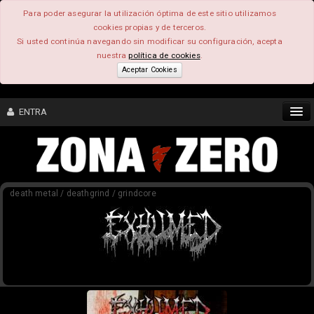
Para poder asegurar la utilización óptima de este sitio utilizamos
cookies propias y de terceros.
Si usted continúa navegando sin modificar su configuración, acepta
nuestra
política de cookies
.
Aceptar Cookies
ENTRA
CONTENIDO
death metal / deathgrind / grindcore
COMUNIDAD
FEEEDBACK
FOROS