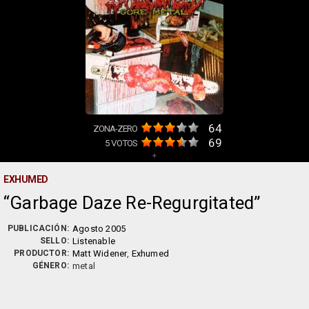
64
ZONA-ZERO
69
5
VOTOS
+
EXHUMED
Garbage Daze Re-Regurgitated
PUBLICACIÓN:
Agosto 2005
SELLO:
Listenable
PRODUCTOR:
Matt Widener
,
Exhumed
GÉNERO:
metal