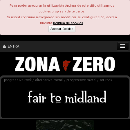
Para poder asegurar la utilización óptima de este sitio utilizamos
cookies propias y de terceros.
Si usted continúa navegando sin modificar su configuración, acepta
nuestra
política de cookies
.
Aceptar Cookies
ENTRA
CONTENIDO
progressive rock / alternative metal / progressive metal / art rock
COMUNIDAD
FEEEDBACK
FOROS