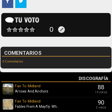
COMENTARIOS
0 Comentarios
DISCOGRAFÍA
Fair To Midland
88
Arrows And Anchors
13 votos
Fair To Midland
90
Fables From A Mayfly: Wh...
2 votos