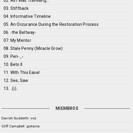
02. As I Was Travelling...
03. Stiffback
04. Informative Timeline
05. An Occurance During the Restoration Process
06. -the Beltway-
07. My Mentor
08. Stale Penny (Miracle Grow)
09. Pen-_-.
10. Beto II
11. With This Easel
12. See, Saw
13. ..(i)..
MIEMBROS
Darroh Sudderth: voz
Cliff Campbell: guitarra