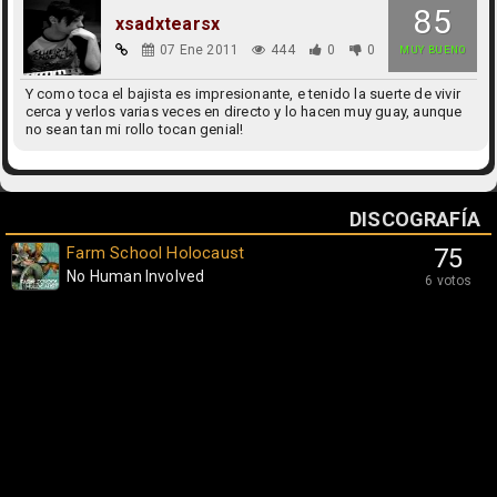
85
xsadxtearsx
07 Ene 2011
444
0
0
MUY BUENO
Y como toca el bajista es impresionante, e tenido la suerte de vivir
cerca y verlos varias veces en directo y lo hacen muy guay, aunque
no sean tan mi rollo tocan genial!
DISCOGRAFÍA
Farm School Holocaust
75
No Human Involved
6 votos