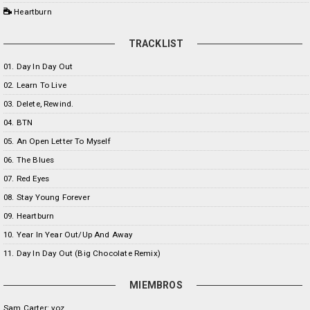
Heartburn
TRACKLIST
01. Day In Day Out
02. Learn To Live
03. Delete, Rewind.
04. BTN
05. An Open Letter To Myself
06. The Blues
07. Red Eyes
08. Stay Young Forever
09. Heartburn
10. Year In Year Out/Up And Away
11. Day In Day Out (Big Chocolate Remix)
MIEMBROS
Sam Carter: voz