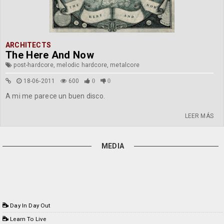
ARCHITECTS
The Here And Now
post-hardcore, melodic hardcore, metalcore
18-06-2011
600
0
0
A mi me parece un buen disco.
LEER MÁS
MEDIA
Day In Day Out
Learn To Live