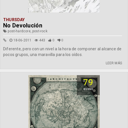
THURSDAY
No Devolución
post-hardcore, post-rock
18-06-2011
443
0
0
Diferente, pero con un nivel a la hora de componer al alcance de
pocos grupos, una maravilla para los oídos.
LEER MÁS
79
BUENO