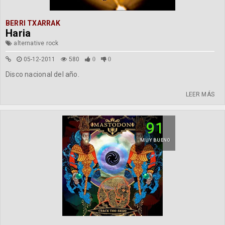
BERRI TXARRAK
Haria
alternative rock
05-12-2011
580
0
0
Disco nacional del año.
LEER MÁS
91
MUY BUENO