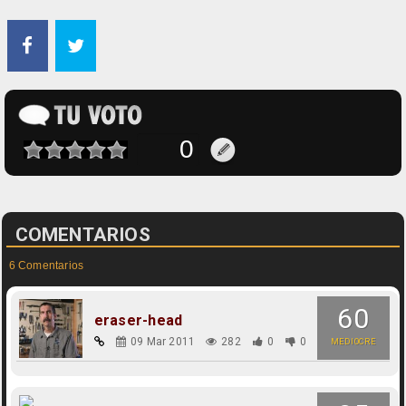
COMENTARIOS
6 Comentarios
60
eraser-head
09 Mar 2011
282
0
0
MEDIOCRE