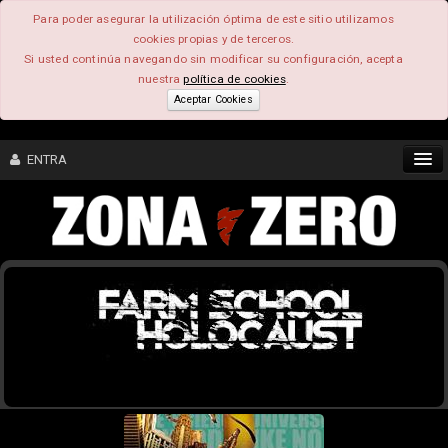
Para poder asegurar la utilización óptima de este sitio utilizamos
cookies propias y de terceros.
Si usted continúa navegando sin modificar su configuración, acepta
nuestra
política de cookies
.
Aceptar Cookies
ENTRA
CONTENIDO
COMUNIDAD
FEEEDBACK
FOROS