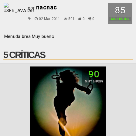
nacnac
85
por
02 Mar 2011
501
0
0
MUY BUENO
Menuda brea.Muy bueno.
5 CRÍTICAS
90
MUY BUENO