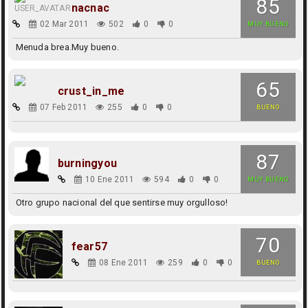
85
nacnac
02 Mar 2011
502
0
0
MUY BUENO
Menuda brea.Muy bueno.
65
crust_in_me
07 Feb 2011
255
0
0
BUENO
87
burningyou
10 Ene 2011
594
0
0
MUY BUENO
Otro grupo nacional del que sentirse muy orgulloso!
70
fear57
08 Ene 2011
259
0
0
BUENO