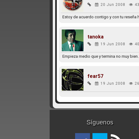
20 Jun 2008
4
Estoy de acuerdo contigo y con tu reseña 
tanoka
19 Jun 2008
4
Empieza medio que y termina no muy bien. 
fear57
19 Jun 2008
2
Síguenos