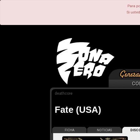
Para po
Si uste
CO
deathcore
Fate (USA)
FICHA
NOTICIAS
DISCO