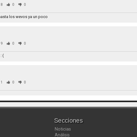
38
0
0
hasta los wevos ya un poco
09
0
0
: (
61
0
0
Secciones
Noticias
Análisis