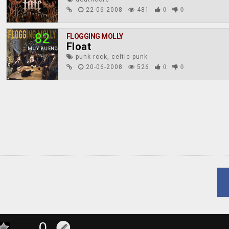
22-06-2008
481
0
0
82
FLOGGING MOLLY
Float
MUY BUENO
punk rock, celtic punk
20-06-2008
526
0
0