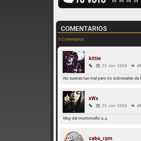
COMENTARIOS
5 Comentarios
kittie
22 Jun 2008
4
No suenan tan mal pero no sobresalen de l
xWx
20 Jun 2008
4
Muy del montoncillo u_u
caba_rpm