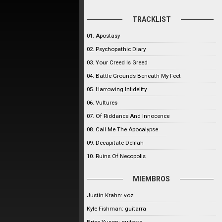
TRACKLIST
01. Apostasy
02. Psychopathic Diary
03. Your Creed Is Greed
04. Battle Grounds Beneath My Feet
05. Harrowing Infidelity
06. Vultures
07. Of Riddance And Innocence
08. Call Me The Apocalypse
09. Decapitate Delilah
10. Ruins Of Necopolis
MIEMBROS
Justin Krahn: voz
Kyle Fishman: guitarra