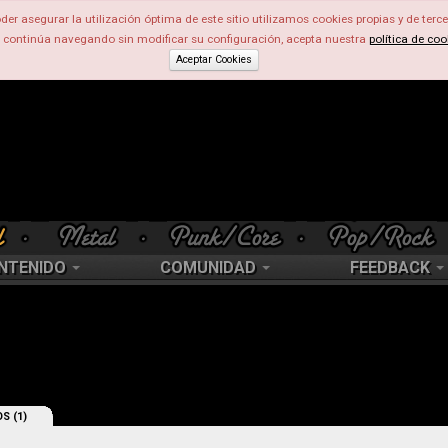
der asegurar la utilización óptima de este sitio utilizamos cookies propias y de terce
d continúa navegando sin modificar su configuración, acepta nuestra
política de coo
Aceptar Cookies
NTENIDO
COMUNIDAD
FEEDBACK
S (1)