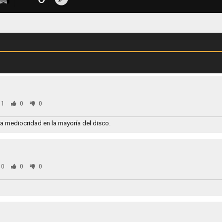
81
0
0
a mediocridad en la mayoría del disco.
80
0
0