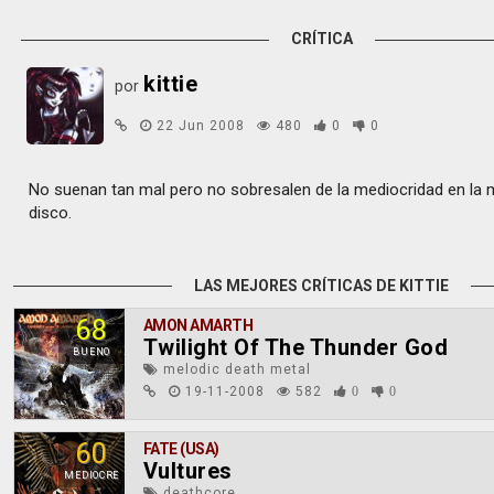
CRÍTICA
kittie
por
22 Jun 2008
480
0
0
No suenan tan mal pero no sobresalen de la mediocridad en la 
disco.
LAS MEJORES CRÍTICAS DE KITTIE
68
AMON AMARTH
Twilight Of The Thunder God
BUENO
melodic death metal
19-11-2008
582
0
0
60
FATE (USA)
Vultures
MEDIOCRE
deathcore