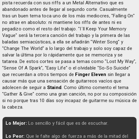
pista recuerda con sus riffs a un Metal Alternativo que es
abandonado antes de llegar al segundo corte. Casualmente
tras un buen tema toca uno de los más mediocres, "Falling On"
no atrae en absoluto: ni mantiene los riffs de antes ni es
pegadizo como el resto del trabajo. "I´ll Keep Your Memory
Vague" será la tercera canción del trabajo y la primera de las
baladas semiacústicas, a ella se añadirán "Winter Song" y
"Change The World" a lo largo del trabajo y solo soy capaz de
salvar la última por lo rápidamente que se memoriza y se
tatarea. De estos cortes se pasa a temas como "Lost My Way",
"Sense Of A Spark", "Easy Life" o el olvidable "So-So Suicide"
que recuerdan a otros tiempos de
Finger Eleven
sin llegar a
causar más que una sensación de guitarreos vacíos que
adolecen de seguir a
Staind
. Como último comento el tema
"Gather & Give" como una gran canción, no por su composición
si no porque tras 10 días soy incapaz de guitarme su música de
la cabeza.
Lo Mejor:
Lo sencillo y fácil que es de escuchar.
Lo Peor:
Que le falte algo de fuerza a más de la mitad del