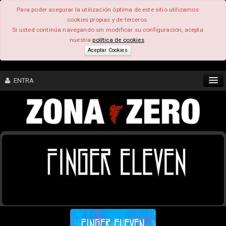
Para poder asegurar la utilización óptima de este sitio utilizamos
cookies propias y de terceros.
Si usted continúa navegando sin modificar su configuración, acepta
nuestra
política de cookies
.
Aceptar Cookies
ENTRA
CONTENIDO
COMUNIDAD
FEEEDBACK
FOROS