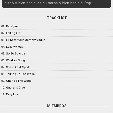
disco o bien hacia las guitarras o bien hacia el Pop.
TRACKLIST
01. Paralyzer
02. Falling On
03. I'll Keep Your Memory Vague
04. Lost My Way
05. So-So Suicide
06. Window Song
07. Sense Of A Spark
08. Talking To The Walls
09. Change The World
10. Gather & Give
11. Easy Life
MIEMBROS