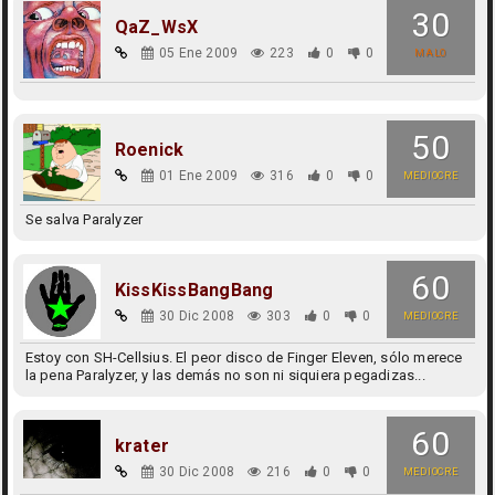
30
QaZ_WsX
05 Ene 2009
223
0
0
MALO
50
Roenick
01 Ene 2009
316
0
0
MEDIOCRE
Se salva Paralyzer
60
KissKissBangBang
30 Dic 2008
303
0
0
MEDIOCRE
Estoy con SH-Cellsius. El peor disco de Finger Eleven, sólo merece
la pena Paralyzer, y las demás no son ni siquiera pegadizas...
60
krater
30 Dic 2008
216
0
0
MEDIOCRE