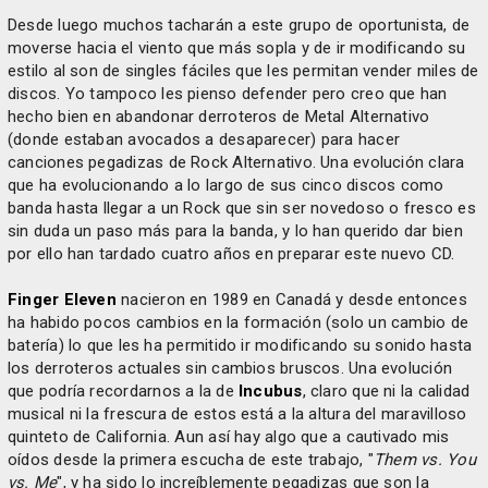
Desde luego muchos tacharán a este grupo de oportunista, de
moverse hacia el viento que más sopla y de ir modificando su
estilo al son de singles fáciles que les permitan vender miles de
discos. Yo tampoco les pienso defender pero creo que han
hecho bien en abandonar derroteros de Metal Alternativo
(donde estaban avocados a desaparecer) para hacer
canciones pegadizas de Rock Alternativo. Una evolución clara
que ha evolucionando a lo largo de sus cinco discos como
banda hasta llegar a un Rock que sin ser novedoso o fresco es
sin duda un paso más para la banda, y lo han querido dar bien
por ello han tardado cuatro años en preparar este nuevo CD.
Finger Eleven
nacieron en 1989 en Canadá y desde entonces
ha habido pocos cambios en la formación (solo un cambio de
batería) lo que les ha permitido ir modificando su sonido hasta
los derroteros actuales sin cambios bruscos. Una evolución
que podría recordarnos a la de
Incubus
, claro que ni la calidad
musical ni la frescura de estos está a la altura del maravilloso
quinteto de California. Aun así hay algo que a cautivado mis
oídos desde la primera escucha de este trabajo, "
Them vs. You
vs. Me
", y ha sido lo increíblemente pegadizas que son la