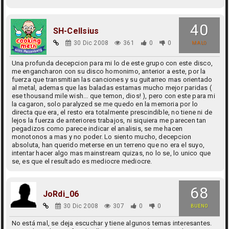
40
SH-Cellsius
30 Dic 2008
361
0
0
MALO
Una profunda decepcion para mi lo de este grupo con este disco,
me engancharon con su disco homonimo, anterior a este, por la
fuerza que transmitian las canciones y su guitarreo mas orientado
al metal, ademas que las baladas estamas mucho mejor paridas (
ese thousand mile wish... que temon, dios! ), pero con este para mi
la cagaron, solo paralyzed se me quedo en la memoria por lo
directa que era, el resto era totalmente prescindible, no tiene ni de
lejos la fuerza de anteriores trabajos, ni siquiera me parecen tan
pegadizos como parece indicar el analisis, se me hacen
monotonos a mas y no poder. Lo siento mucho, decepcion
absoluta, han querido meterse en un terreno que no era el suyo,
intentar hacer algo mas mainstream quizas, no lo se, lo unico que
se, es que el resultado es mediocre mediocre.
68
JoRdi_06
30 Dic 2008
307
0
0
BUENO
No está mal, se deja escuchar y tiene algunos temas interesantes.