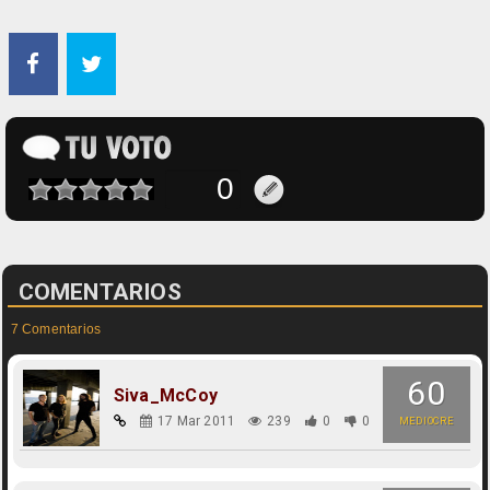
COMENTARIOS
7 Comentarios
60
Siva_McCoy
17 Mar 2011
239
0
0
MEDIOCRE