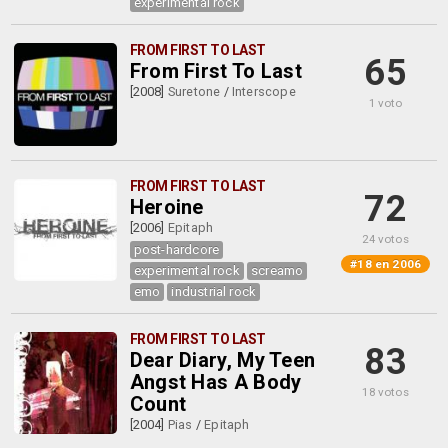
experimental rock
FROM FIRST TO LAST
65
From First To Last
[2008]
Suretone
/
Interscope
1 voto
FROM FIRST TO LAST
72
Heroine
[2006]
Epitaph
24 votos
post-hardcore
#18 en 2006
experimental rock
screamo
emo
industrial rock
FROM FIRST TO LAST
83
Dear Diary, My Teen
Angst Has A Body
18 votos
Count
[2004]
Pias
/
Epitaph