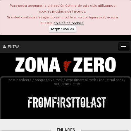
Para poder asegurar la utilización óptima de este sitio utilizamos
cookies propias y de terceros.
Si usted continúa navegando sin modificar su configuración, acepta
nuestra
política de cookies
.
Aceptar Cookies
ENTRA
CONTENIDO
post-hardcore / progressive rock / experimental rock / industrial rock /
COMUNIDAD
screamo / emo
FEEEDBACK
FOROS
ENLACES