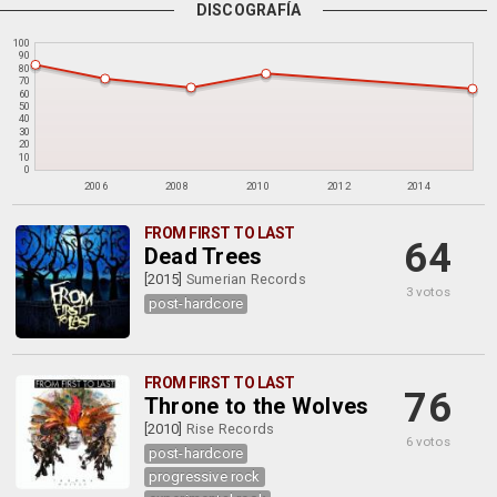
DISCOGRAFÍA
100
90
80
70
60
50
40
30
20
10
0
2006
2008
2010
2012
2014
FROM FIRST TO LAST
64
Dead Trees
[2015]
Sumerian Records
3 votos
post-hardcore
FROM FIRST TO LAST
76
Throne to the Wolves
[2010]
Rise Records
6 votos
post-hardcore
progressive rock