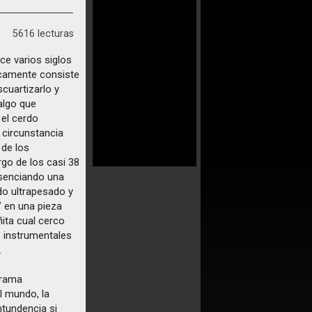
5616 lecturas
ce varios siglos
icamente consiste
cuartizarlo y
 algo que
 el cerdo
 circunstancia
 de los
go de los casi 38
esenciando una
ido ultrapesado y
” en una pieza
ita cual cerco
 instrumentales
.
orama
l mundo, la
tundencia si