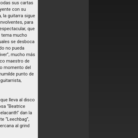
 todas sus cartas
oyente con su
 la guitarra sigue
envolventes, para
espectacular, que
un tema mucho
tuales se desboca
odo no pueda
 River”, mucho más
tico maestro de
todo momento del
 humilde punto de
uitarrista,
 que lleva al disco
osa “Beatrice
oelacanth” dan la
nte “Leechbag”,
ercana al grind