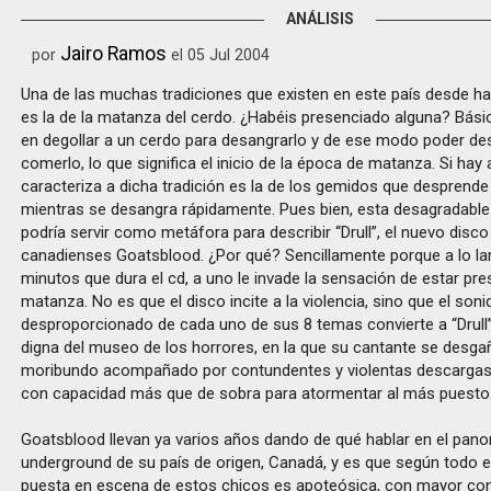
ANÁLISIS
Jairo Ramos
por
el 05 Jul 2004
Una de las muchas tradiciones que existen en este país desde ha
es la de la matanza del cerdo. ¿Habéis presenciado alguna? Bás
en degollar a un cerdo para desangrarlo y de ese modo poder des
comerlo, lo que significa el inicio de la época de matanza. Si hay
caracteriza a dicha tradición es la de los gemidos que desprende
mientras se desangra rápidamente. Pues bien, esta desagradable
podría servir como metáfora para describir “Drull”, el nuevo disco
canadienses Goatsblood. ¿Por qué? Sencillamente porque a lo lar
minutos que dura el cd, a uno le invade la sensación de estar pr
matanza. No es que el disco incite a la violencia, sino que el son
desproporcionado de cada uno de sus 8 temas convierte a “Drull
digna del museo de los horrores, en la que su cantante se desgañ
moribundo acompañado por contundentes y violentas descargas
con capacidad más que de sobra para atormentar al más puesto
Goatsblood llevan ya varios años dando de qué hablar en el pan
underground de su país de origen, Canadá, y es que según todo e
puesta en escena de estos chicos es apoteósica, con mayor con