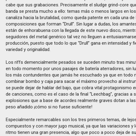
cabe que sus grabaciones. Precisamente el sludge grind-core que
banda se presta mucho a ello: temas más o menos largos en los 
canaliza hacia la brutalidad, como queda patente en cada una de 
composiciones que forman “Drull”. Sin lugar a dudas, los amante
están de enhorabuena con la llegada de este nuevo disco, mientr
seguidores del metal genérico tal vez no lleguen a entusiasmars
producción, puesto que todo lo que “Drull” gana en intensidad y fi
variedad y originalidad.
Los riffs demencialmente pesados se suceden minuto tras mi
en todo momento por unos pasajes de batería aterradores, sin l
los más contundentes que jamás he escuchado ya que en todo
combinar bombo y caja para sacar el máximo provecho al inst
se puede dejar de hablar del bajo, que cobra vital protagonismo e
de canciones, como es el caso de la final “Leechbag”, gracias a
explosiones que a base de acordes realmente graves dotan a la
peso añadido ¡cómo si no fuese suficiente!
Especialmente remarcables son los tres primeros temas, de lejo
compuestos y con mayor jugo musical, ya que las variaciones y 
ritmo tienen una gran presencia, algo que poco a poco deja de s