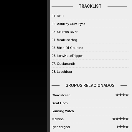
TRACKLIST
01. Drull
02. Ashtray Cunt Eyes
03. Skulton River
04. Beatrice Hog
05. Birth Of Cousins
06. ItchyHateTrigger
07. Coelacanth
08. Leechbag
GRUPOS RELACIONADOS
Chaosbreed
Goat Horn
Burning Witch
Melvins
Eyehategod