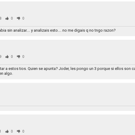
8
0
0
a sin analizar.... y analizais esto.... no me digais q no tngo razon?
9
0
0
ar a estos tios. Quien se apunta? Joder, les pongo un 3 porque si ellos son 
en algo.
1
0
0