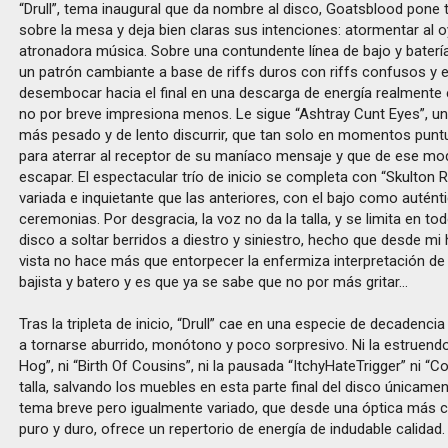
“Drull”, tema inaugural que da nombre al disco, Goatsblood pone
sobre la mesa y deja bien claras sus intenciones: atormentar al 
atronadora música. Sobre una contundente línea de bajo y batería,
un patrón cambiante a base de riffs duros con riffs confusos y 
desembocar hacia el final en una descarga de energía realmente 
no por breve impresiona menos. Le sigue “Ashtray Cunt Eyes”, 
más pesado y de lento discurrir, que tan solo en momentos pun
para aterrar al receptor de su maníaco mensaje y que de ese m
escapar. El espectacular trío de inicio se completa con “Skulton
variada e inquietante que las anteriores, con el bajo como autén
ceremonias. Por desgracia, la voz no da la talla, y se limita en 
disco a soltar berridos a diestro y siniestro, hecho que desde mi
vista no hace más que entorpecer la enfermiza interpretación de g
bajista y batero y es que ya se sabe que no por más gritar…
Tras la tripleta de inicio, “Drull” cae en una especie de decadencia
a tornarse aburrido, monótono y poco sorpresivo. Ni la estruend
Hog”, ni “Birth Of Cousins”, ni la pausada “ItchyHateTrigger” ni “C
talla, salvando los muebles en esta parte final del disco únicame
tema breve pero igualmente variado, que desde una óptica más c
puro y duro, ofrece un repertorio de energía de indudable calidad.