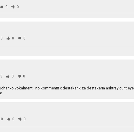
0
0
78
0
0
3
0
0
har xo vokalment...no komment!! x destakar kiza destakaria ashtray cunt eyes
o.
30
0
0