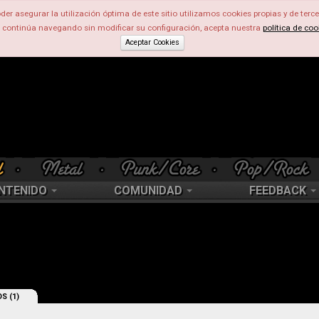
der asegurar la utilización óptima de este sitio utilizamos cookies propias y de terce
d continúa navegando sin modificar su configuración, acepta nuestra
política de coo
Aceptar Cookies
NTENIDO
COMUNIDAD
FEEDBACK
S (1)