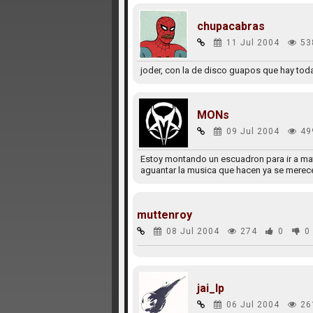
chupacabras
11 Jul 2004
53
joder, con la de disco guapos que hay todabi
MONs
09 Jul 2004
49
Estoy montando un escuadron para ir a mat
aguantar la musica que hacen ya se merec
muttenroy
08 Jul 2004
274
0
0
jai_lp
06 Jul 2004
26