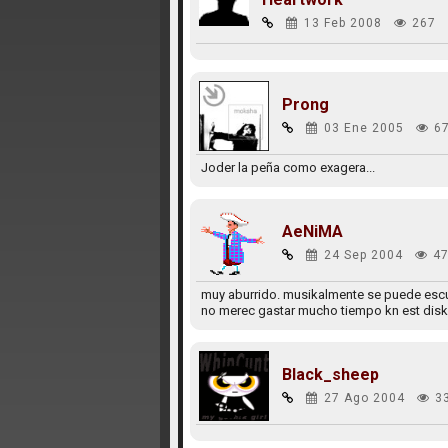
13 Feb 2008
267
Prong
03 Ene 2005
6
Joder la peña como exagera...
AeNiMA
24 Sep 2004
47
muy aburrido. musikalmente se puede escuc
no merec gastar mucho tiempo kn est disk
Black_sheep
27 Ago 2004
3