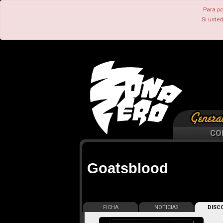
Para po
Si uste
CO
Goatsblood
FICHA
NOTICIAS
DISCO