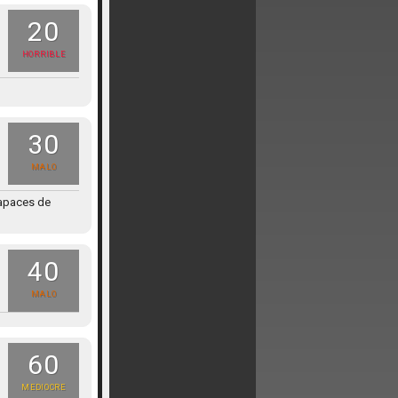
20
HORRIBLE
30
MALO
capaces de
40
MALO
60
MEDIOCRE