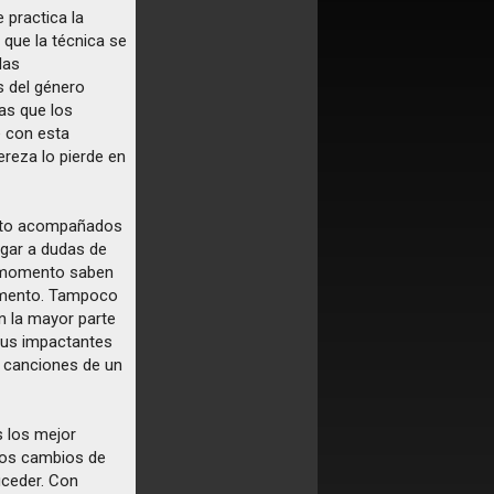
 practica la
que la técnica se
las
s del género
as que los
e con esta
ereza lo pierde en
nuto acompañados
ugar a dudas de
 momento saben
rumento. Tampoco
n la mayor parte
 sus impactantes
s canciones de un
s los mejor
los cambios de
uceder. Con