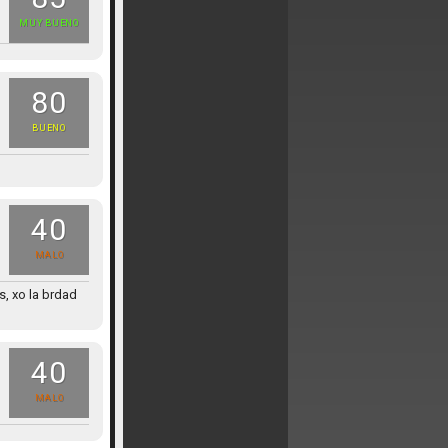
MUY BUENO
80
BUENO
40
MALO
, xo la brdad
40
MALO