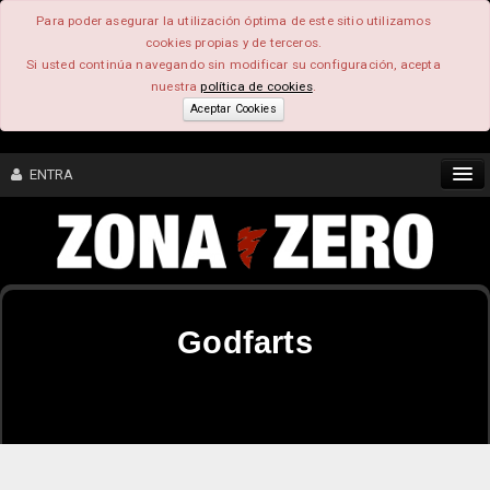
Para poder asegurar la utilización óptima de este sitio utilizamos
cookies propias y de terceros.
Si usted continúa navegando sin modificar su configuración, acepta
nuestra
política de cookies
.
Aceptar Cookies
ENTRA
CONTENIDO
COMUNIDAD
Godfarts
FEEEDBACK
FOROS