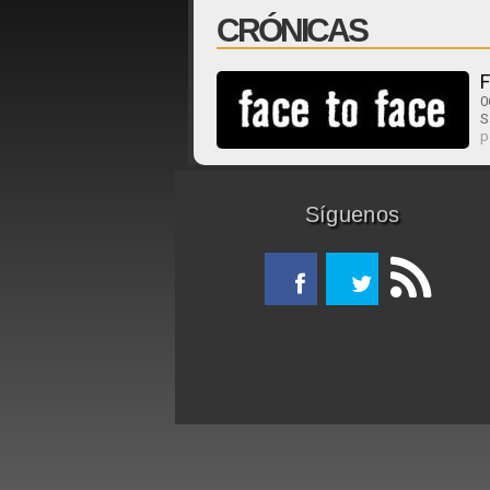
CRÓNICAS
F
0
S
p
Síguenos