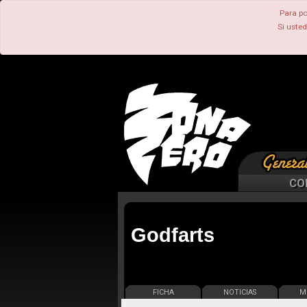
Para po
Si uste
CO
Godfarts
FICHA
NOTICIAS
ME