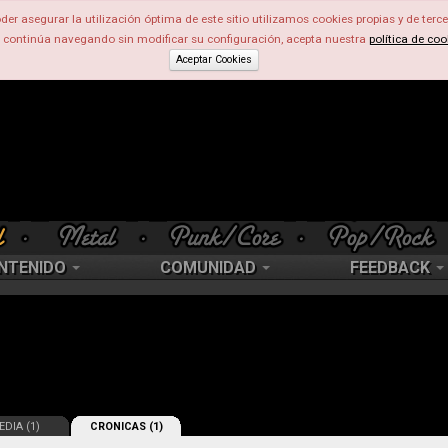
der asegurar la utilización óptima de este sitio utilizamos cookies propias y de terce
d continúa navegando sin modificar su configuración, acepta nuestra
política de coo
Aceptar Cookies
NTENIDO
COMUNIDAD
FEEDBACK
DIA (1)
CRONICAS (1)