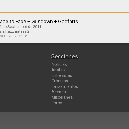
ace to Face + Gundown + Godfarts
6 de Septiembre de 2011
ala Razzmatazz 2
or David Vicente
Secciones
Noticias
Análisis
Entrevistas
Crónicas
Lanzamientos
Agenda
Miscelánea
Foros