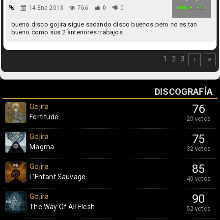
14 Ene 2013
766
0
0
MUY BUENO
bueno disco gojira sigue sacando disco buenos pero no es tan
bueno como sus 2 anteriores trabajos
1
2
3
›
»
DISCOGRAFÍA
Gojira
76
Fortitude
20 votos
Gojira
75
Magma
32 votos
Gojira
85
L'Enfant Sauvage
40 votos
Gojira
90
The Way Of All Flesh
52 votos