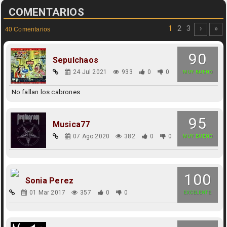
COMENTARIOS
1
2
3
›
»
40 Comentarios
90
Sepulchaos
24 Jul 2021
933
0
0
MUY BUENO
No fallan los cabrones
95
Musica77
07 Ago 2020
382
0
0
MUY BUENO
100
Sonia Perez
01 Mar 2017
357
0
0
EXCELENTE