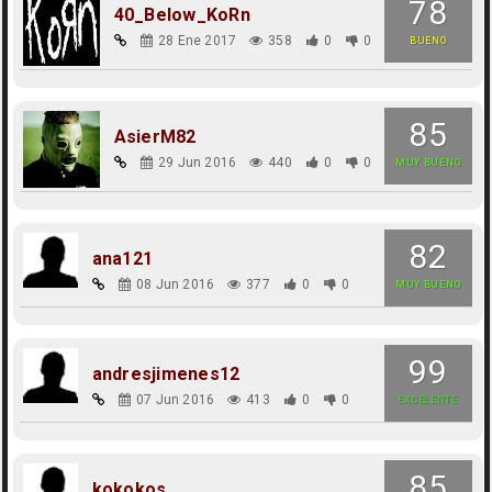
78
40_Below_KoRn
28 Ene 2017
358
0
0
BUENO
85
AsierM82
29 Jun 2016
440
0
0
MUY BUENO
82
ana121
08 Jun 2016
377
0
0
MUY BUENO
99
andresjimenes12
07 Jun 2016
413
0
0
EXCELENTE
85
kokokos