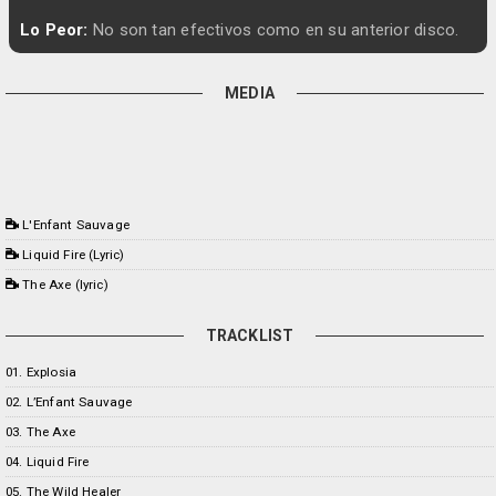
Lo Peor:
No son tan efectivos como en su anterior disco.
MEDIA
L'Enfant Sauvage
Liquid Fire (Lyric)
The Axe (lyric)
TRACKLIST
01. Explosia
02. L’Enfant Sauvage
03. The Axe
04. Liquid Fire
05. The Wild Healer