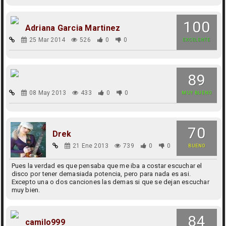
100
Adriana Garcia Martinez
25 Mar 2014
526
0
0
EXCELENTE
89
08 May 2013
433
0
0
MUY BUENO
70
Drek
21 Ene 2013
739
0
0
BUENO
Pues la verdad es que pensaba que me iba a costar escuchar el
disco por tener demasiada potencia, pero para nada es asi.
Excepto una o dos canciones las demas si que se dejan escuchar
muy bien.
84
camilo999