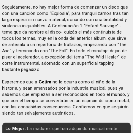
Seguidamente, no hay mejor forma de comenzar un disco que
con una canción como "Explosia", para tranquilizarnos tras tan
larga espera sin nuevo material, sonando con una brutalidad y
virulencia inigualables. A Continuación "L`Enfant Sauvage" -
tema que da nombre al disco- quizás el más continuista de
todos los temas, muy en la onda del anterior álbum, que sirve
de antesala a un repertorio de trallazos, empezando con "The
Axe" y terminando con "The Fall". En todo el minutaje dejan de
pisar el acelerador, a excepción del tema "The Wild Healer" de
corte instrumental, adornado con un superficial tapping
bastante pegadizo.
Esperemos que a
Gojira
no le ocurra como al niño de la
historia, y sean amansados por la industria musical, pues ya
sabemos que empiezan a ser reconocidos en todo el mundo, y
que con el tiempo se convertirán en un especie de icono metal,
con las consabidas consecuencia. Confiemos en que seguirán
siendo tan salvajemente auténticos.
Lo Mejor:
La madurez que han adquirido musicalmente.