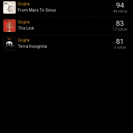
Gojira
94
From Mars To Sirius
44 votos
Gojira
83
The Link
17 votos
Gojira
81
Terra Incognita
3 votos