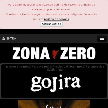
Para poder asegurar la utilización óptima de este sitio utilizamos
cookies propias y de terceros.
Si usted continúa navegando sin modificar su configuración, acepta
nuestra
política de cookies
.
Aceptar Cookies
ENTRA
CONTENIDO
progressive metal / groove metal / technical death metal / progressive
COMUNIDAD
death metal
FEEEDBACK
FOROS