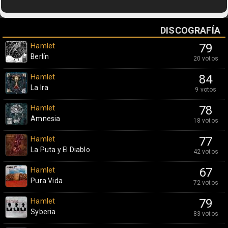
DISCOGRAFÍA
Hamlet
79
Berlín
20 votos
Hamlet
84
La Ira
9 votos
Hamlet
78
Amnesia
18 votos
Hamlet
77
La Puta y El Diablo
42 votos
Hamlet
67
Pura Vida
72 votos
Hamlet
79
Syberia
83 votos