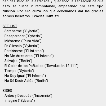
han desistido en la estacada y quedando la sensación de que
esto se puede ir remontando, empezando por este tipo
función. Por ello quizá los que deberíamos dar las gracias
somos nosotros. ¡Gracias
Hamlet
!
SET LIST
· Serenarme ("Syberia")
· Desaparecer ("Syberia")
· Miénteme ("Pura Vida")
· En Silencio ("Syberia")
· Perdóname ("El Inferno")
· No Me Arrepiento ("El Inferno")
· Salvajes ("Berlín")
· El Color de los Pañuelos ("Revolución 12.111")
· Tiempo ("Syberia")
· No Soy Igual ("El Inferno")
· No Sé Decir Adiós ("Berlín")
BISES
· Antes y Después ("Insomnio")
· Imaginé ("Syberia")