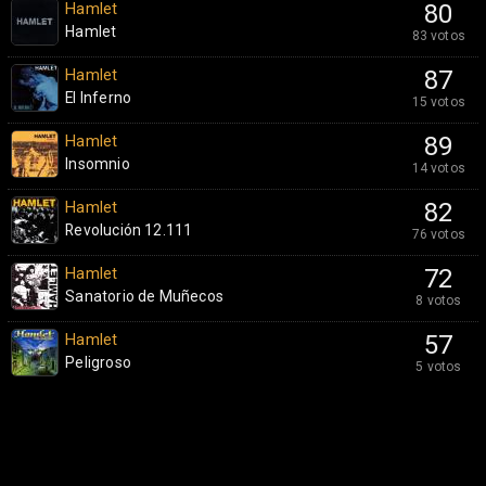
Hamlet
80
Hamlet
83 votos
Hamlet
87
El Inferno
15 votos
Hamlet
89
Insomnio
14 votos
Hamlet
82
Revolución 12.111
76 votos
Hamlet
72
Sanatorio de Muñecos
8 votos
Hamlet
57
Peligroso
5 votos