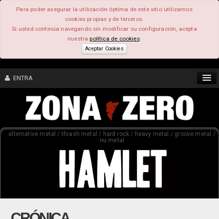
Para poder asegurar la utilización óptima de este sitio utilizamos
cookies propias y de terceros.
Si usted continúa navegando sin modificar su configuración, acepta
nuestra
política de cookies
.
Aceptar Cookies
ENTRA
CONTENIDO
alternative metal / thrash metal / hard rock / heavy metal / groove metal /
COMUNIDAD
nu metal
FEEEDBACK
FOROS
CRÓNICA