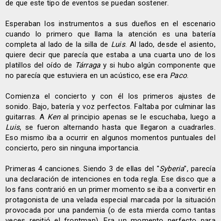
de que este tipo de eventos se puedan sostener.
Esperaban los instrumentos a sus dueños en el escenario
cuando lo primero que llama la atención es una batería
completa al lado de la silla de
Luis
. Al lado, desde el asiento,
quiere decir que parecía que estaba a una cuarta uno de los
platillos del oído de
Tárraga
y si hubo algún componente que
no parecía que estuviera en un acústico, ese era
Paco
.
Comienza el concierto y con él los primeros ajustes de
sonido. Bajo, batería y voz perfectos. Faltaba por culminar las
guitarras. A
Ken
al principio apenas se le escuchaba, luego a
Luis
, se fueron alternando hasta que llegaron a cuadrarles.
Eso mismo iba a ocurrir en algunos momentos puntuales del
concierto, pero sin ninguna importancia.
Primeras 4 canciones. Siendo 3 de ellas del "
Syberia
", parecía
una declaración de intenciones en toda regla. Ese disco que a
los fans contrarió en un primer momento se iba a convertir en
protagonista de una velada especial marcada por la situación
provocada por una pandemia (o de esta mierda como tantas
veces repitió el frontman). Era un momento perfecto para