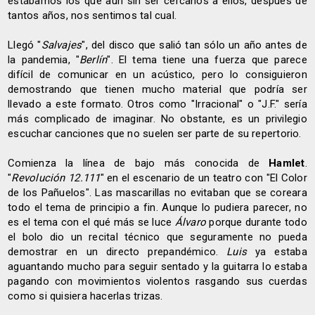
estábamos los que aún sin ser cercanos a ellos, después de
tantos años, nos sentimos tal cual.
Llegó "
Salvajes
", del disco que salió tan sólo un año antes de
la pandemia, "
Berlín
". El tema tiene una fuerza que parece
difícil de comunicar en un acústico, pero lo consiguieron
demostrando que tienen mucho material que podría ser
llevado a este formato. Otros como "Irracional" o "J.F." sería
más complicado de imaginar. No obstante, es un privilegio
escuchar canciones que no suelen ser parte de su repertorio.
Comienza la línea de bajo más conocida de
Hamlet
.
"
Revolución 12.111
" en el escenario de un teatro con "El Color
de los Pañuelos". Las mascarillas no evitaban que se coreara
todo el tema de principio a fin. Aunque lo pudiera parecer, no
es el tema con el qué más se luce
Álvaro
porque durante todo
el bolo dio un recital técnico que seguramente no pueda
demostrar en un directo prepandémico.
Luis
ya estaba
aguantando mucho para seguir sentado y la guitarra lo estaba
pagando con movimientos violentos rasgando sus cuerdas
como si quisiera hacerlas trizas.