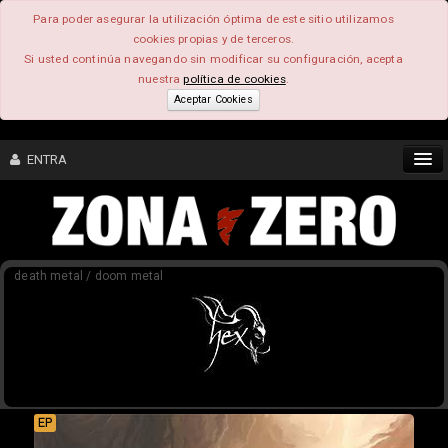
Para poder asegurar la utilización óptima de este sitio utilizamos
cookies propias y de terceros.
Si usted continúa navegando sin modificar su configuración, acepta
nuestra
política de cookies
.
Aceptar Cookies
ENTRA
CONTENIDO
death metal / doom metal
COMUNIDAD
FEEEDBACK
FOROS
EP