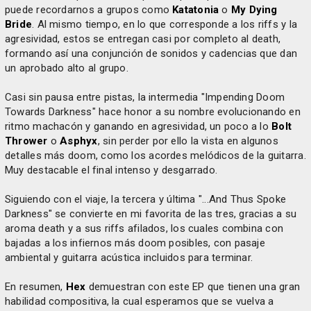
puede recordarnos a grupos como
Katatonia
o
My Dying
Bride
. Al mismo tiempo, en lo que corresponde a los riffs y la
agresividad, estos se entregan casi por completo al death,
formando así una conjunción de sonidos y cadencias que dan
un aprobado alto al grupo.
Casi sin pausa entre pistas, la intermedia "Impending Doom
Towards Darkness" hace honor a su nombre evolucionando en
ritmo machacón y ganando en agresividad, un poco a lo
Bolt
Thrower
o
Asphyx
, sin perder por ello la vista en algunos
detalles más doom, como los acordes melódicos de la guitarra.
Muy destacable el final intenso y desgarrado.
Siguiendo con el viaje, la tercera y última "...And Thus Spoke
Darkness" se convierte en mi favorita de las tres, gracias a su
aroma death y a sus riffs afilados, los cuales combina con
bajadas a los infiernos más doom posibles, con pasaje
ambiental y guitarra acústica incluidos para terminar.
En resumen,
Hex
demuestran con este EP que tienen una gran
habilidad compositiva, la cual esperamos que se vuelva a