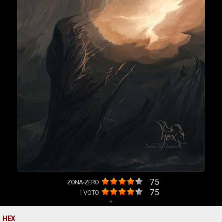
75
ZONA-ZERO
75
1
VOTO
+
HEX