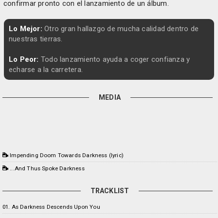
confirmar pronto con el lanzamiento de un álbum.
Lo Mejor:
Otro gran hallazgo de mucha calidad dentro de
nuestras tierras.
Lo Peor:
Todo lanzamiento ayuda a coger confianza y
echarse a la carretera.
MEDIA
Impending Doom Towards Darkness (lyric)
...And Thus Spoke Darkness
TRACKLIST
01. As Darkness Descends Upon You