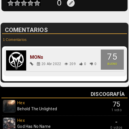
COMENTARIOS
1 Comentarios
75
MONs
20 Abr 2022
209
0
0
BUENO
DISCOGRAFÍA
Hex
75
Behold The Unlighted
1 voto
Hex
-
God Has No Name
0 votos