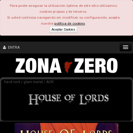
Para poder asegurar la utilización óptima de este sitio utilizamos
cookies propias y de terceros.
Si usted continúa navegando sin modificar su configuración, acepta
nuestra
política de cookies
.
Aceptar Cookies
ENTRA
CONTENIDO
hard rock / glam metal / AOR
COMUNIDAD
FEEEDBACK
FOROS