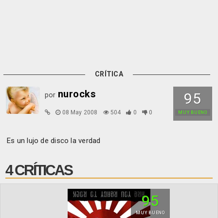
CRÍTICA
nurocks
95
por
08 May 2008
504
0
0
MUY BUENO
Es un lujo de disco la verdad
4 CRÍTICAS
95
MUY BUENO