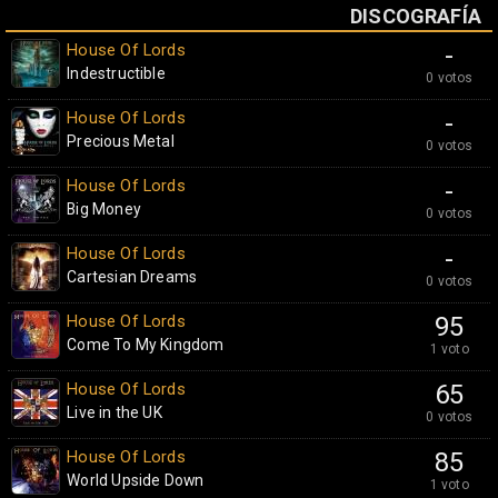
DISCOGRAFÍA
House Of Lords
-
Indestructible
0 votos
House Of Lords
-
Precious Metal
0 votos
House Of Lords
-
Big Money
0 votos
House Of Lords
-
Cartesian Dreams
0 votos
House Of Lords
95
Come To My Kingdom
1 voto
House Of Lords
65
Live in the UK
0 votos
House Of Lords
85
World Upside Down
1 voto