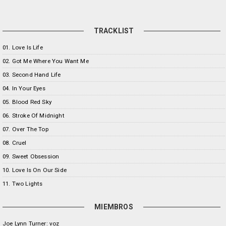
TRACKLIST
01. Love Is Life
02. Got Me Where You Want Me
03. Second Hand Life
04. In Your Eyes
05. Blood Red Sky
06. Stroke Of Midnight
07. Over The Top
08. Cruel
09. Sweet Obsession
10. Love Is On Our Side
11. Two Lights
MIEMBROS
Joe Lynn Turner: voz