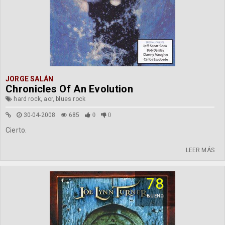
JORGE SALÁN
Chronicles Of An Evolution
hard rock, aor, blues rock
30-04-2008
685
0
0
Cierto.
LEER MÁS
78
BUENO