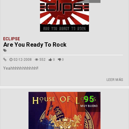
ECLIPSE
Are You Ready To Rock
02-12-2008
552
0
0
Yeahhhhhhhhhhh!!
LEER MÁS
95
MUY BUENO