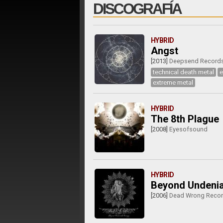
DISCOGRAFÍA
HYBRID
Angst
[2013]
Deepsend Record
technical death metal
e
extreme metal
HYBRID
The 8th Plague
[2008]
Eyesofsound
HYBRID
Beyond Undenia
[2006]
Dead Wrong Reco