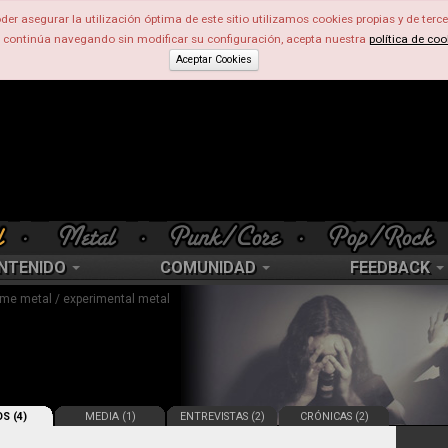
der asegurar la utilización óptima de este sitio utilizamos cookies propias y de terce
d continúa navegando sin modificar su configuración, acepta nuestra
política de coo
Aceptar Cookies
NTENIDO
COMUNIDAD
FEEDBACK
eme metal / experimental metal
S (4)
MEDIA (1)
ENTREVISTAS (2)
CRÓNICAS (2)