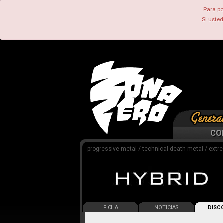
Para po
Si uste
CO
progressive metal / technical death metal / extr
FICHA
NOTICIAS
DISCO