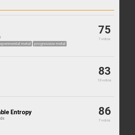
75
s
7 votos
xperimental metal
progressive metal
83
13 votos
86
ble Entropy
rds
7 votos