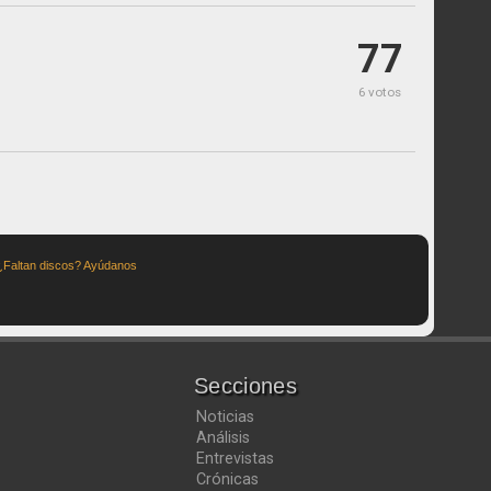
77
6 votos
¿Faltan discos? Ayúdanos
Secciones
Noticias
Análisis
Entrevistas
Crónicas