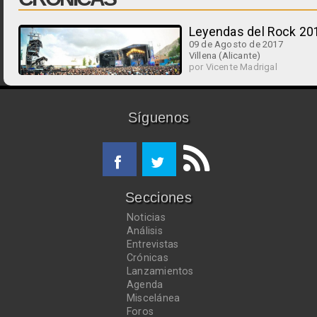
Leyendas del Rock 20
09 de Agosto de 2017
Villena (Alicante)
por Vicente Madrigal
Síguenos
Secciones
Noticias
Análisis
Entrevistas
Crónicas
Lanzamientos
Agenda
Miscelánea
Foros