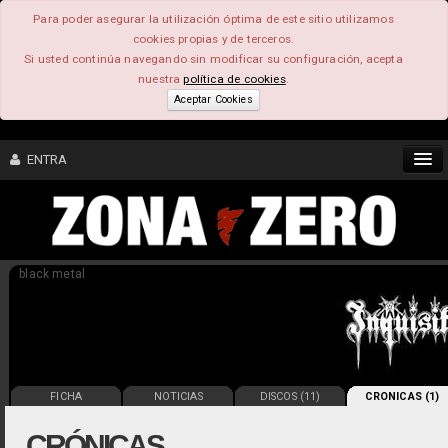
Para poder asegurar la utilización óptima de este sitio utilizamos
cookies propias y de terceros.
Si usted continúa navegando sin modificar su configuración, acepta
nuestra
política de cookies
.
Aceptar Cookies
ENTRA
CONTENIDO
black metal
COMUNIDAD
FEEEDBACK
FOROS
FICHA
NOTICIAS
DISCOS (11)
CRONICAS (1)
CRÓNICAS