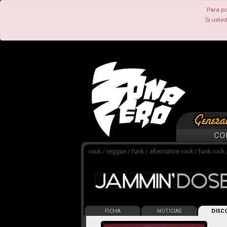
Para po
Si uste
CO
rock / reggae / funk / alternative rock / funk rock 
FICHA
NOTICIAS
DISCO