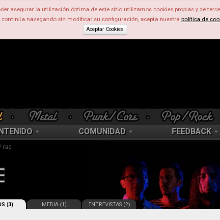
der asegurar la utilización óptima de este sitio utilizamos cookies propias y de terce
d continúa navegando sin modificar su configuración, acepta nuestra
política de coo
Aceptar Cookies
NTENIDO
COMUNIDAD
FEEDBACK
/ rap
S (3)
MEDIA (1)
ENTREVISTAS (2)