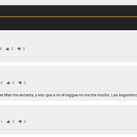
8
0
0
48
0
0
r Man me encanta, y eso que a mi el reggae no me tira mucho. Les seguiremos
31
0
0