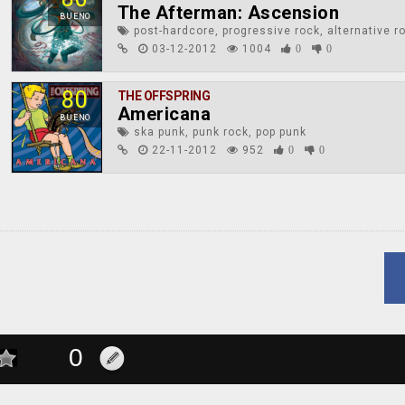
The Afterman: Ascension
BUENO
post-hardcore, progressive rock, alternative r
03-12-2012
1004
0
0
80
THE OFFSPRING
Americana
BUENO
ska punk, punk rock, pop punk
22-11-2012
952
0
0