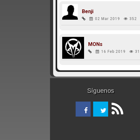
Benji
02 Mar 2019
352
MONs
16 Feb 2019
31
Síguenos