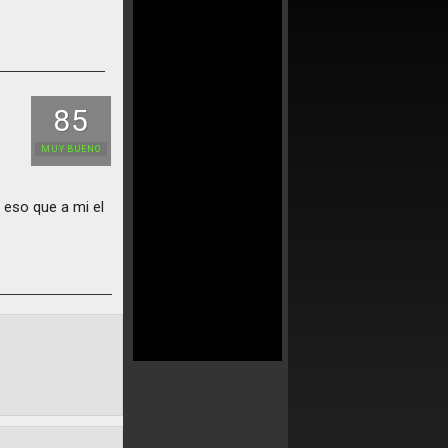
85
MUY BUENO
 eso que a mi el