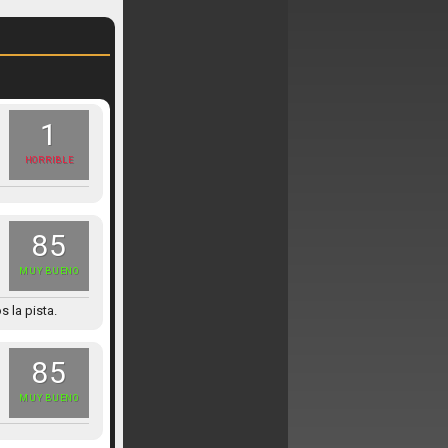
1
HORRIBLE
85
MUY BUENO
 la pista.
85
MUY BUENO