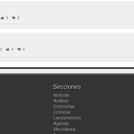
0
0
2
0
0
Secciones
Noticias
Análisis
Entrevistas
Crónicas
Lanzamientos
Agenda
Miscelánea