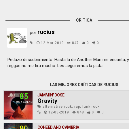
CRÍTICA
rucius
por
12 Mar 2019
847
0
0
Pedazo descubrimiento. Hasta la de Another Man me encanta, y
reggae no me tira mucho. Les seguiremos la pista.
LAS MEJORES CRÍTICAS DE RUCIUS
85
JAMMIN' DOSE
Gravity
MUY BUENO
alternative rock, rap, funk rock
12-03-2019
848
0
0
80
COHEED AND CAMBRIA