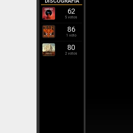
DISCOGRAFÍA
62
5 votos
86
1 voto
80
2 votos