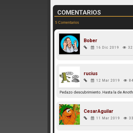
COMENTARIOS
5 Comentarios
Bober
16 Dic 2019
32
rucius
12 Mar 2019
8
Pedazo descubrimiento. Hasta la de Anothe
CesarAguilar
11 Mar 2019
3