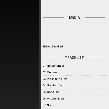
MEDIA
Not Satisfied
TRACKLIST
01. No Surrender
02. On time
03. Put It in the Fire
04. Not Satisfied
05. Good Life
06. Another Man
07. No