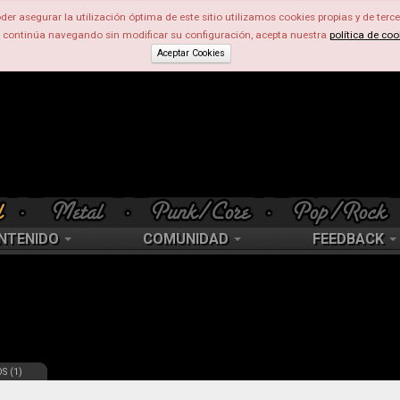
der asegurar la utilización óptima de este sitio utilizamos cookies propias y de terce
d continúa navegando sin modificar su configuración, acepta nuestra
política de coo
Aceptar Cookies
NTENIDO
COMUNIDAD
FEEDBACK
S (1)