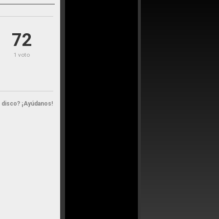
72
1 voto
n disco? ¡Ayúdanos!