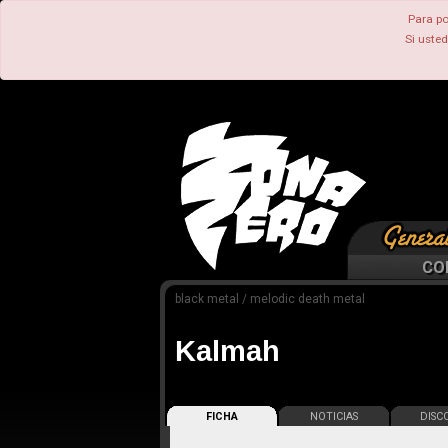
Para po
Si uste
CO
black metal / melodic death metal
Kalmah
FICHA
NOTICIAS
DISCO