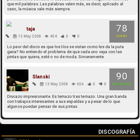
que mil palabras. Las palabras valen más, es decir, aplicado al
caso, la música vale más siempre.
78
taja
13 May 2008
454
0
0
BUENO
Lo peor del disco es que los tíos se vistan como les da la puta
gana? No entiendo el problema de que cada uno vaya con las
pintas que quiera, esté o no de moda. Sinceramente.
90
Slanski
13 May 2008
656
0
0
MUY BUENO
Discazo impresionante. Es temazo tras temazo. Una gran banda
con trabajos interesantes a sus espaldas y a pesar de lo que
algunos puedan pensar de sus pintas.
DISCOGRAFÍA