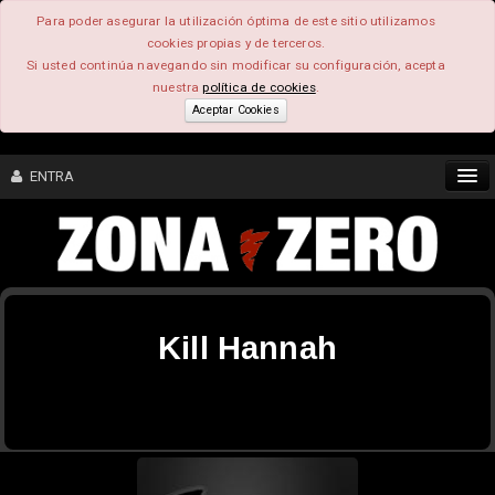
Para poder asegurar la utilización óptima de este sitio utilizamos
cookies propias y de terceros.
Si usted continúa navegando sin modificar su configuración, acepta
nuestra
política de cookies
.
Aceptar Cookies
ENTRA
CONTENIDO
COMUNIDAD
Kill Hannah
FEEEDBACK
FOROS