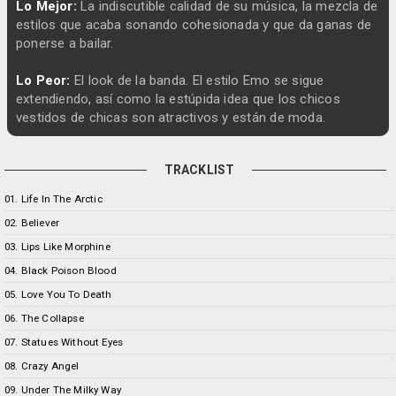
Lo Mejor:
La indiscutible calidad de su música, la mezcla de
estilos que acaba sonando cohesionada y que da ganas de
ponerse a bailar.
Lo Peor:
El look de la banda. El estilo Emo se sigue
extendiendo, así como la estúpida idea que los chicos
vestidos de chicas son atractivos y están de moda.
TRACKLIST
01. Life In The Arctic
02. Believer
03. Lips Like Morphine
04. Black Poison Blood
05. Love You To Death
06. The Collapse
07. Statues Without Eyes
08. Crazy Angel
09. Under The Milky Way