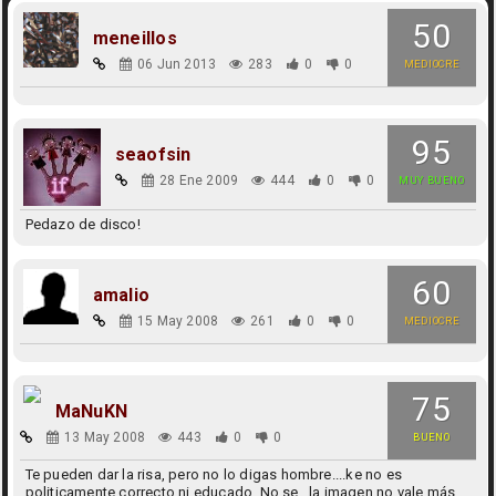
50
meneillos
06 Jun 2013
283
0
0
MEDIOCRE
95
seaofsin
28 Ene 2009
444
0
0
MUY BUENO
Pedazo de disco!
60
amalio
15 May 2008
261
0
0
MEDIOCRE
75
MaNuKN
13 May 2008
443
0
0
BUENO
Te pueden dar la risa, pero no lo digas hombre....ke no es
politicamente correcto ni educado. No se...la imagen no vale más