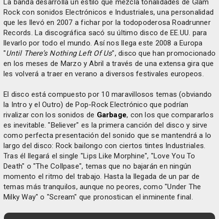
La banda desarrolla un estilo que mezcla tonalidades de Glam
Rock con sonidos Electrónicos e Industriales, una personalidad
que les llevó en 2007 a fichar por la todopoderosa Roadrunner
Records. La discográfica sacó su último disco de EE.UU. para
llevarlo por todo el mundo. Así nos llega este 2008 a Europa
"
Until There’s Nothing Left Of Us
", disco que han promocionado
en los meses de Marzo y Abril a través de una extensa gira que
les volverá a traer en verano a diversos festivales europeos.
El disco está compuesto por 10 maravillosos temas (obviando
la Intro y el Outro) de Pop-Rock Electrónico que podrían
rivalizar con los sonidos de
Garbage
, con los que compararlos
es inevitable. "Believer" es la primera canción del disco y sirve
como perfecta presentación del sonido que se mantendrá a lo
largo del disco: Rock bailongo con ciertos tintes Industriales.
Tras él llegará el single "Lips Like Morphine", "Love You To
Death" o "The Collpase", temas que no bajarán en ningún
momento el ritmo del trabajo. Hasta la llegada de un par de
temas más tranquilos, aunque no peores, como "Under The
Milky Way" o "Scream" que pronostican el inminente final.