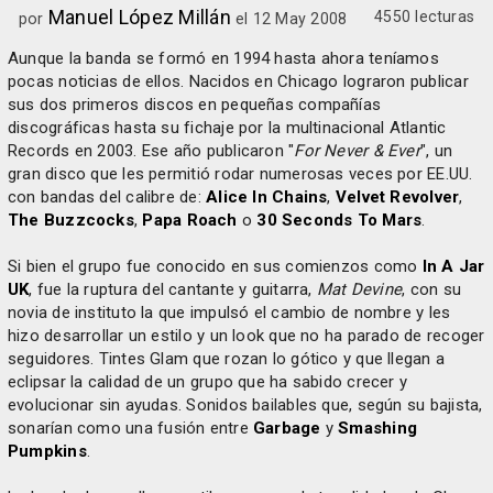
Manuel López Millán
4550 lecturas
por
el 12 May 2008
Aunque la banda se formó en 1994 hasta ahora teníamos
pocas noticias de ellos. Nacidos en Chicago lograron publicar
sus dos primeros discos en pequeñas compañías
discográficas hasta su fichaje por la multinacional Atlantic
Records en 2003. Ese año publicaron "
For Never & Ever
", un
gran disco que les permitió rodar numerosas veces por EE.UU.
con bandas del calibre de:
Alice In Chains
,
Velvet Revolver
,
The Buzzcocks
,
Papa Roach
o
30 Seconds To Mars
.
Si bien el grupo fue conocido en sus comienzos como
In A Jar
UK
, fue la ruptura del cantante y guitarra,
Mat Devine
, con su
novia de instituto la que impulsó el cambio de nombre y les
hizo desarrollar un estilo y un look que no ha parado de recoger
seguidores. Tintes Glam que rozan lo gótico y que llegan a
eclipsar la calidad de un grupo que ha sabido crecer y
evolucionar sin ayudas. Sonidos bailables que, según su bajista,
sonarían como una fusión entre
Garbage
y
Smashing
Pumpkins
.