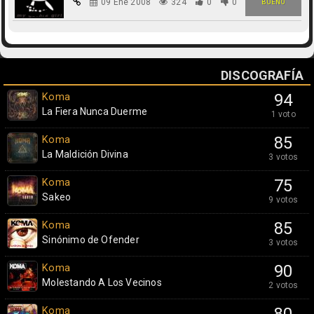
09 Ene 2008
324
0
0
BUENO
DISCOGRAFÍA
Koma
94
La Fiera Nunca Duerme
1 voto
Koma
85
La Maldición Divina
3 votos
Koma
75
Sakeo
9 votos
Koma
85
Sinónimo de Ofender
3 votos
Koma
90
Molestando A Los Vecinos
2 votos
Koma