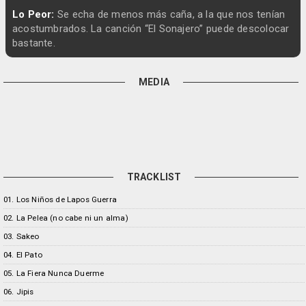
Lo Peor:
Se echa de menos más caña, a la que nos tenían
acostumbrados. La canción “El Sonajero” puede descolocar
bastante.
MEDIA
TRACKLIST
01. Los Niños de Lapos Guerra
02. La Pelea (no cabe ni un alma)
03. Sakeo
04. El Pato
05. La Fiera Nunca Duerme
06. Jipis