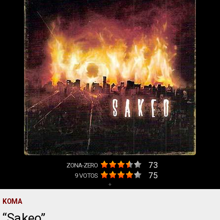
73
ZONA-ZERO
75
9
VOTOS
+
KOMA
Sakeo