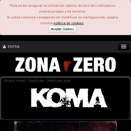
Para poder asegurar la utilización óptima de este sitio utilizamos
cookies propias y de terceros.
Si usted continúa navegando sin modificar su configuración, acepta
nuestra
política de cookies
.
Aceptar Cookies
ENTRA
CONTENIDO
thrash metal / hardcore / hardcore punk
COMUNIDAD
FEEEDBACK
FOROS