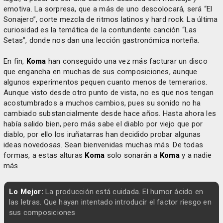
emotiva. La sorpresa, que a más de uno descolocará, será “El
Sonajero”, corte mezcla de ritmos latinos y hard rock. La última
curiosidad es la temática de la contundente canción “Las
Setas”, donde nos dan una lección gastronómica norteña.
En fin,
Koma
han conseguido una vez más facturar un disco
que engancha en muchas de sus composiciones, aunque
algunos experimentos pequen cuanto menos de temerarios.
Aunque visto desde otro punto de vista, no es que nos tengan
acostumbrados a muchos cambios, pues su sonido no ha
cambiado substancialmente desde hace años. Hasta ahora les
había salido bien, pero más sabe el diablo por viejo que por
diablo, por ello los iruñatarras han decidido probar algunas
ideas novedosas. Sean bienvenidas muchas más. De todas
formas, a estas alturas
Koma
solo sonarán a
Koma
y a nadie
más.
Lo Mejor:
La producción está cuidada. El humor ácido en
las letras. Que hayan intentado introducir el factor riesgo en
sus composiciones