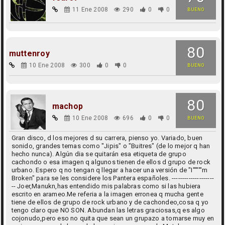
11 Ene 2008
290
0
0
BUENO
80
muttenroy
10 Ene 2008
300
0
0
BUENO
80
machop
10 Ene 2008
696
0
0
BUENO
Gran disco, d los mejores d su carrera, pienso yo. Variado, buen
sonido, grandes temas como "Jipis" o "Buitres" (de lo mejor q han
hecho nunca). Algún dia se quitarán esa etiqueta de grupo
cachondo o esa imagen q algunos tienen de ellos d grupo de rock
urbano. Espero q no tengan q llegar a hacer una versión de "I''''''''m
Broken" para se les considere los Pantera españoles. --------------------
-- Joer,Manukn,has entendido mis palabras como si las hubiera
escrito en arameo.Me referia a la imagen erronea q mucha gente
tiene de ellos de grupo de rock urbano y de cachondeo,cosa q yo
tengo claro que NO SON. Abundan las letras graciosas,q es algo
cojonudo,pero eso no quita que sean un grupazo a tomarse muy en