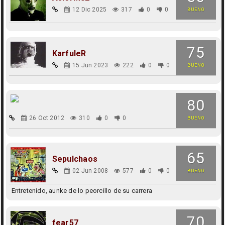
12 Dic 2025
317
0
0
BUENO
75
KarfuleR
15 Jun 2023
222
0
0
BUENO
80
26 Oct 2012
310
0
0
BUENO
65
Sepulchaos
02 Jun 2008
577
0
0
BUENO
Entretenido, aunke de lo peorcillo de su carrera
70
fear57