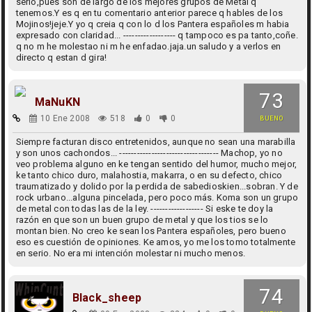
serio,pues son de largo de los mejores grupos de Metal q
tenemos.Y es q en tu comentario anterior parece q hables de los
Mojinos!jeje.Y yo q creia q con lo d los Pantera españoles m habia
expresado con claridad... ------------------ q tampoco es pa tanto,coñe.
q no m he molestao ni m he enfadao.jaja.un saludo y a verlos en
directo q estan d gira!
73
MaNuKN
10 Ene 2008
518
0
0
BUENO
Siempre facturan disco entretenidos, aunque no sean una marabilla
y son unos cachondos... ---------------------------------- Machop, yo no
veo problema alguno en ke tengan sentido del humor, mucho mejor,
ke tanto chico duro, malahostia, makarra, o en su defecto, chico
traumatizado y dolido por la perdida de sabedioskien...sobran. Y de
rock urbano...alguna pincelada, pero poco más. Koma son un grupo
de metal con todas las de la ley. ------------------ Si eske te doy la
razón en que son un buen grupo de metal y que los tios se lo
montan bien. No creo ke sean los Pantera españoles, pero bueno
eso es cuestión de opiniones. Ke amos, yo me los tomo totalmente
en serio. No era mi intención molestar ni mucho menos.
74
Black_sheep