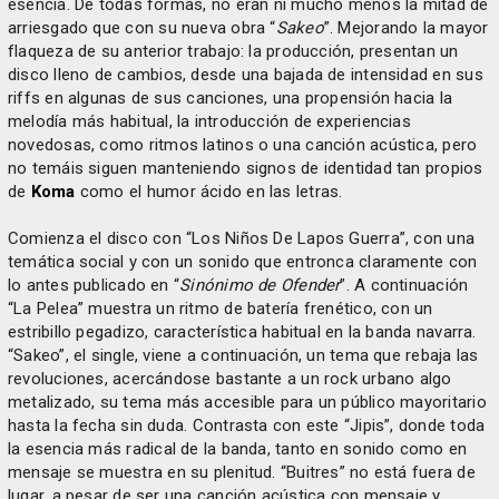
esencia. De todas formas, no eran ni mucho menos la mitad de
arriesgado que con su nueva obra “
Sakeo
”. Mejorando la mayor
flaqueza de su anterior trabajo: la producción, presentan un
disco lleno de cambios, desde una bajada de intensidad en sus
riffs en algunas de sus canciones, una propensión hacia la
melodía más habitual, la introducción de experiencias
novedosas, como ritmos latinos o una canción acústica, pero
no temáis siguen manteniendo signos de identidad tan propios
de
Koma
como el humor ácido en las letras.
Comienza el disco con “Los Niños De Lapos Guerra”, con una
temática social y con un sonido que entronca claramente con
lo antes publicado en “
Sinónimo de Ofender
”. A continuación
“La Pelea” muestra un ritmo de batería frenético, con un
estribillo pegadizo, característica habitual en la banda navarra.
“Sakeo”, el single, viene a continuación, un tema que rebaja las
revoluciones, acercándose bastante a un rock urbano algo
metalizado, su tema más accesible para un público mayoritario
hasta la fecha sin duda. Contrasta con este “Jipis”, donde toda
la esencia más radical de la banda, tanto en sonido como en
mensaje se muestra en su plenitud. “Buitres” no está fuera de
lugar, a pesar de ser una canción acústica con mensaje y