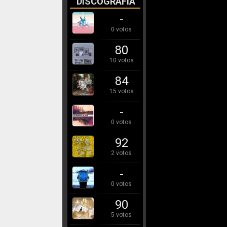
DISCOGRAFÍA
-
0 votos
80
10 votos
84
15 votos
-
0 votos
92
2 votos
-
0 votos
90
5 votos