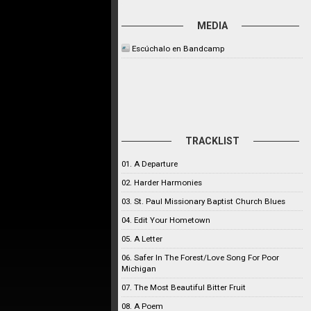
MEDIA
Escúchalo en Bandcamp
TRACKLIST
01. A Departure
02. Harder Harmonies
03. St. Paul Missionary Baptist Church Blues
04. Edit Your Hometown
05. A Letter
06. Safer In The Forest/Love Song For Poor
Michigan
07. The Most Beautiful Bitter Fruit
08. A Poem