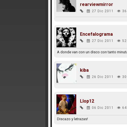
rearviewmirror
27 Dic 2011
36
Encefalograma
27 Dic 2011
52
A donde van con un disco con tanto minuta
kiba
26 Dic 2011
30
Llop12
06 Dic 2011
64
Discazo y letrazas!