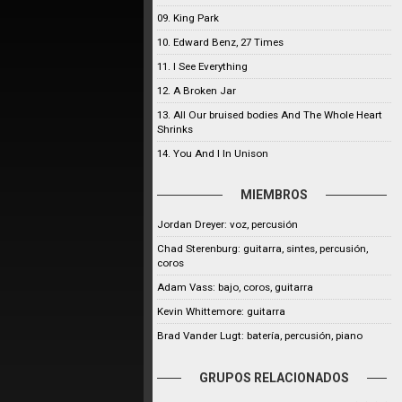
09. King Park
10. Edward Benz, 27 Times
11. I See Everything
12. A Broken Jar
13. All Our bruised bodies And The Whole Heart
Shrinks
14. You And I In Unison
MIEMBROS
Jordan Dreyer: voz, percusión
Chad Sterenburg: guitarra, sintes, percusión,
coros
Adam Vass: bajo, coros, guitarra
Kevin Whittemore: guitarra
Brad Vander Lugt: batería, percusión, piano
GRUPOS RELACIONADOS