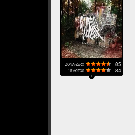
85
ZONA-ZERO
84
15
VOTOS
+