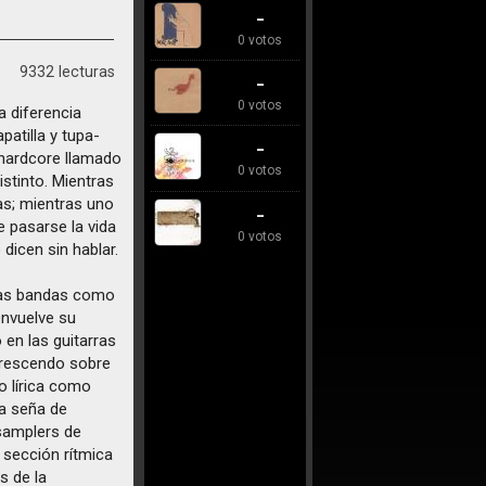
-
0 votos
9332 lecturas
-
0 votos
a diferencia
patilla y tupa-
-
e hardcore llamado
0 votos
stinto. Mientras
as; mientras uno
-
 pasarse la vida
0 votos
 dicen sin hablar.
tras bandas como
envuelve su
en las guitarras
crescendo sobre
o lírica como
da seña de
 samplers de
sección rítmica
s de la