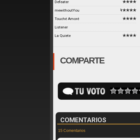
Defeater
mewithoutYou
Touché Amoré
Listener
La Quiete
COMPARTE
COMENTARIOS
15 Comentarios