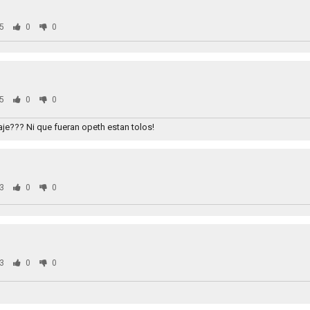
5
0
0
5
0
0
je??? Ni que fueran opeth estan tolos!
3
0
0
3
0
0