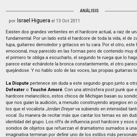
ANÁLISIS
Israel Higuera
por
el 13 Oct 2011
Existen dos grandes vertientes en el hardcore actual, a raiz de un
fundamental. Por un lado está el hardcore de toda la vida, el de za
tupa, guitarreo demoledor y gritacos en tu cara. Por el otro, est
emocional, muy parecido en las formas pero de contenido muy di
el primero te obliga a escucharlo, el segundo te ruega que lo hag
parece estar echándote la bronca constantemente, el otro parece
quejándose. Y no hablo solo de las voces, las propias guitarras lo
La Dispute
pertenece sin duda a este segundo grupo junto a o
Defeater
o
Touché Amoré
. Con una atmósfera post punk que 
hardcore melancólico, estos chicos de Michigan basan su sonido 
que nos guían la audición, a menudo construyendo arpegios en 
los que el vocalista
Jordan Dreyer
va subiendo en intensidad tant
vocal. Su manera de recitar más que cantar los temas es sin du
identidad del grupo. Los riffs de influencia post hardcore y esos
sonidos de objetos que refuerzan el dramatismo sumados a una 
imaginativa terminan por definir uno de los estilos más personale