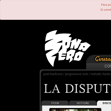
Para po
Si uste
CO
post-hardcore / progressive rock / melodic hardc
FICHA
NOTICIAS
DISCO