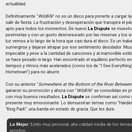
actualidad.
Definitivamente "
Wildlife
" no es un disco para ponerte a cargar la
salir de fiesta. La frustración y desesperación que transpira el pá
apto para todos los momentos. De nuevo
La Dispute
se muestra
pesimistas y con un gusto desmesurado por las miserias y los s
luz vemos a lo largo de la hora que casi dura el disco. Es un traba
sumergirse y dejarse atrapar por ese sentimiento desolador. Mu
impecable y pese a la cantidad de canciones y al inamovible estil
se hace pesado ni largo. Han encontrado el equilibrio perfecto e
tiempos y ritmos más acelerados (como los de "I See Everything"
Hometown") para no aburrir.
Con su anterior "
Somewhere at the Bottom of the River Between 
ganaron su promoción y ahora con "
Wildlife
" se consolidan en pr
con muy buenos resultados.
La Dispute
se confirman así como 
presente muy emocionante. Lo demuestran temas como "Harder
"King Park": una banda en estado de gracia. Que les dure.
Lo Mejor:
Estilo muy personal, alta calidad media de los temas
emotivo.