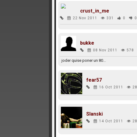
crust_in_me
22 Nov 2011
331
0
0
bukke
08 Nov 2011
578
joder quise poner un 80...
fear57
16 Oct 2011
28
Slanski
14 Oct 2011
28