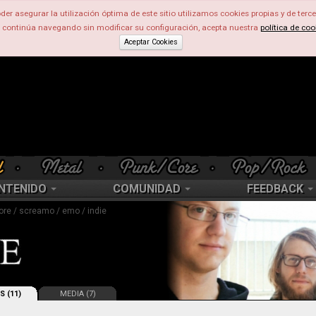
der asegurar la utilización óptima de este sitio utilizamos cookies propias y de terce
d continúa navegando sin modificar su configuración, acepta nuestra
política de coo
Aceptar Cookies
NTENIDO
COMUNIDAD
FEEDBACK
ore / screamo / emo / indie
S (11)
MEDIA (7)