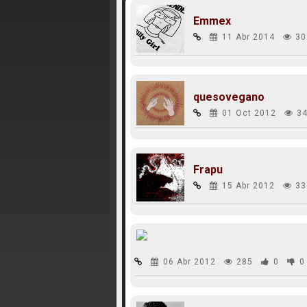
Emmex
11 Abr 2014
30
quesovegano
01 Oct 2012
34
Frapu
15 Abr 2012
33
06 Abr 2012
285
0
0