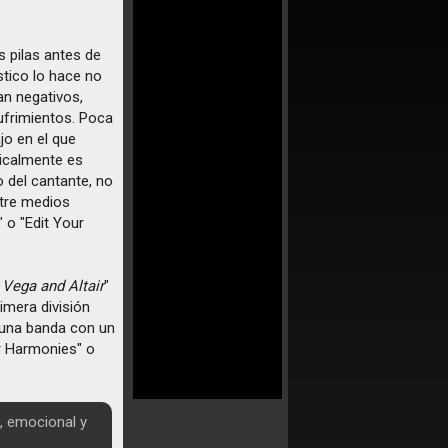
s pilas antes de
stico lo hace no
n negativos,
ufrimientos. Poca
jo en el que
sicalmente es
o del cantante, no
ntre medios
 o "Edit Your
Vega and Altair
"
imera división
una banda con un
 Harmonies" o
, emocional y