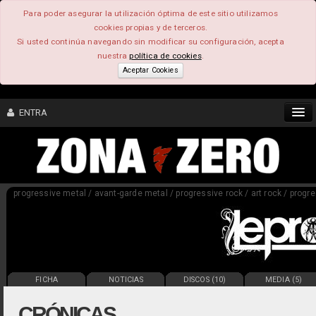
Para poder asegurar la utilización óptima de este sitio utilizamos
cookies propias y de terceros.
Si usted continúa navegando sin modificar su configuración, acepta
nuestra
política de cookies
.
Aceptar Cookies
ENTRA
CONTENIDO
progressive metal / avant-garde metal / progressive rock / art rock / progre
COMUNIDAD
FEEEDBACK
FOROS
FICHA
NOTICIAS
DISCOS (10)
MEDIA (5)
CRÓNICAS