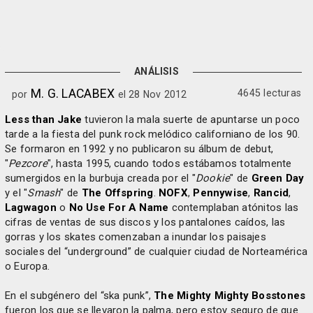
ANÁLISIS
M. G. LACABEX
4645 lecturas
por
el 28 Nov 2012
Less than Jake
tuvieron la mala suerte de apuntarse un poco
tarde a la fiesta del punk rock melódico californiano de los 90.
Se formaron en 1992 y no publicaron su álbum de debut,
"
Pezcore
", hasta 1995, cuando todos estábamos totalmente
sumergidos en la burbuja creada por el "
Dookie
" de
Green Day
y el "
Smash
" de
The Offspring
.
NOFX
,
Pennywise
,
Rancid
,
Lagwagon
o
No Use For A Name
contemplaban atónitos las
cifras de ventas de sus discos y los pantalones caídos, las
gorras y los skates comenzaban a inundar los paisajes
sociales del “underground” de cualquier ciudad de Norteamérica
o Europa.
En el subgénero del “ska punk”,
The Mighty Mighty Bosstones
fueron los que se llevaron la palma, pero estoy seguro de que