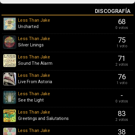
DISCOGRAFÍA
Less Than Jake
68
Uncharted
0 votos
Less Than Jake
75
Silver Linings
1 voto
Less Than Jake
71
Sound The Alarm
2 votos
Less Than Jake
76
Live From Astoria
1 voto
Less Than Jake
-
See the Light
0 votos
Less Than Jake
83
Greetings and Salutations
2 votos
Less Than Jake
38