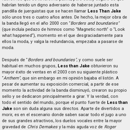
habrían tenido un digno adversario de haberse juntado esta
pandilla de juerguistas que se hacen llamar
Less Than Jake
sólo unos tres o cuatro años antes. De hecho, la mejor obra de
la banda llegó en el año 2000 con "
Borders and boundaries"
(que incluía pedazo de himnos como "Magnetic north" o "Look
what happened"), momento en el que desgraciadamente para
ellos la moda, y valga la redundancia, empezaba a pasarse de
moda.
Después de "
Borders and boundaries"
, y como suele ser
habitual en muchos grupos,
Less than Jake
obtuvieron su
mayor éxito de ventas en el 2003 con su siguiente plástico
"
Anthem"
, que sin embargo en mi opinión bajaba el listón. A
pesar de aumentar su exposición comercial, a partir de ese
momento la actividad de la banda disminuyó, crearon su propio
sello y se dedicaron principalmente a girar. Y la verdad, con
todo el sentido del mundo, porque el punto fuerte de
Less than
Jake
son sin duda alguna sus directos. Aparte de divertidos a
morir, es en el escenario donde saben sacar todo el jugo a uno
de sus grandes atractivos, los duelos vocales entre la mayor
gravedad de
Chris Demakes
y la más aguda voz de
Roger