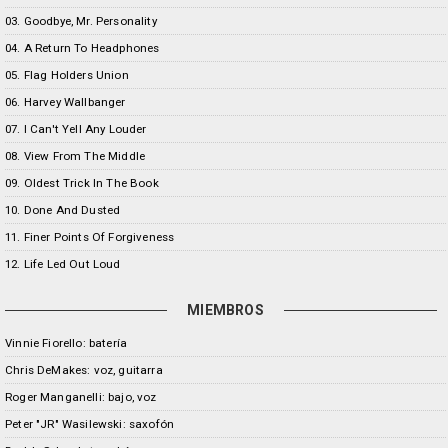
03. Goodbye, Mr. Personality
04. A Return To Headphones
05. Flag Holders Union
06. Harvey Wallbanger
07. I Can't Yell Any Louder
08. View From The Middle
09. Oldest Trick In The Book
10. Done And Dusted
11. Finer Points Of Forgiveness
12. Life Led Out Loud
MIEMBROS
Vinnie Fiorello: batería
Chris DeMakes: voz, guitarra
Roger Manganelli: bajo, voz
Peter "JR" Wasilewski: saxofón