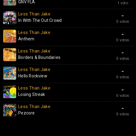
GNV FLA
1 voto
Less Than Jake
-
In With The Out Crowd
0 votos
Less Than Jake
-
Anthem
0 votos
Less Than Jake
-
Borders & Boundaries
0 votos
Less Than Jake
-
Hello Rockview
0 votos
Less Than Jake
-
Losing Streak
0 votos
Less Than Jake
-
Pezcore
0 votos