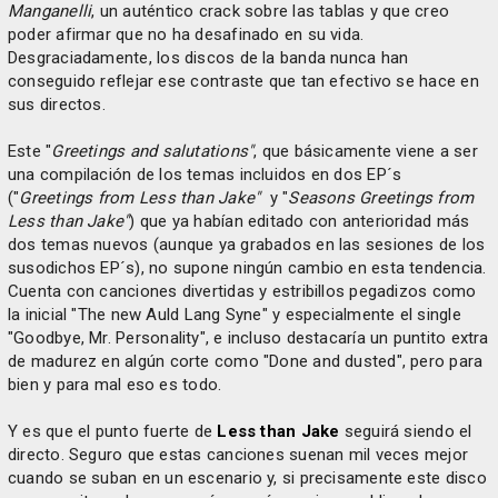
Manganelli
, un auténtico crack sobre las tablas y que creo
poder afirmar que no ha desafinado en su vida.
Desgraciadamente, los discos de la banda nunca han
conseguido reflejar ese contraste que tan efectivo se hace en
sus directos.
Este "
Greetings and salutations"
, que básicamente viene a ser
una compilación de los temas incluidos en dos EP´s
("
Greetings from Less than Jake"
y "
Seasons Greetings from
Less than Jake"
) que ya habían editado con anterioridad más
dos temas nuevos (aunque ya grabados en las sesiones de los
susodichos EP´s), no supone ningún cambio en esta tendencia.
Cuenta con canciones divertidas y estribillos pegadizos como
la inicial "The new Auld Lang Syne" y especialmente el single
"Goodbye, Mr. Personality", e incluso destacaría un puntito extra
de madurez en algún corte como "Done and dusted", pero para
bien y para mal eso es todo.
Y es que el punto fuerte de
Less than Jake
seguirá siendo el
directo. Seguro que estas canciones suenan mil veces mejor
cuando se suban en un escenario y, si precisamente este disco