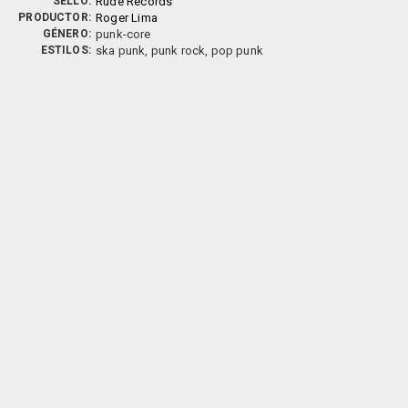
SELLO:
Rude Records
PRODUCTOR:
Roger Lima
GÉNERO:
punk-core
ESTILOS:
ska punk, punk rock, pop punk