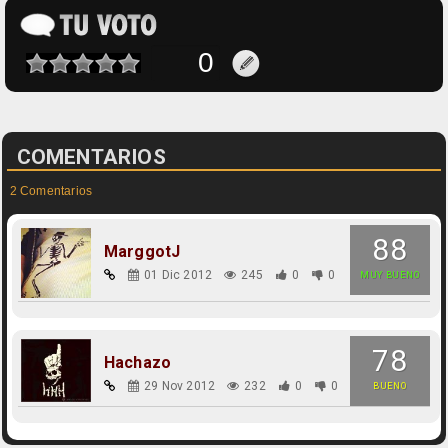
COMENTARIOS
2 Comentarios
88
MarggotJ
01 Dic 2012
245
0
0
MUY BUENO
78
Hachazo
29 Nov 2012
232
0
0
BUENO