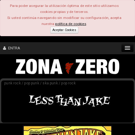
Para poder asegurar la utilización óptima de este sitio utilizamos
cookies propias y de terceros.
Si usted continúa navegando sin modificar su configuración, acepta
nuestra
política de cookies
.
Aceptar Cookies
ENTRA
CONTENIDO
punk rock / pop punk / ska punk / pop rock
COMUNIDAD
FEEEDBACK
FOROS