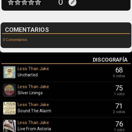
COMENTARIOS
0 Comentarios
DISCOGRAFÍA
Less Than Jake
68
Uncharted
0 votos
Less Than Jake
75
Silver Linings
1 voto
Less Than Jake
71
Sound The Alarm
2 votos
Less Than Jake
76
Live From Astoria
1 voto