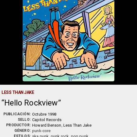
LESS THAN JAKE
Hello Rockview
PUBLICACIÓN:
Octubre 1998
SELLO:
Capitol Records
PRODUCTOR:
Howard Benson
,
Less Than Jake
GÉNERO:
punk-core
ESTILOS:
ska punk, punk rock, pop punk