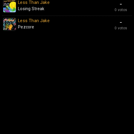
Less Than Jake
-
Losing Streak
0 votos
Less Than Jake
-
Pezcore
0 votos