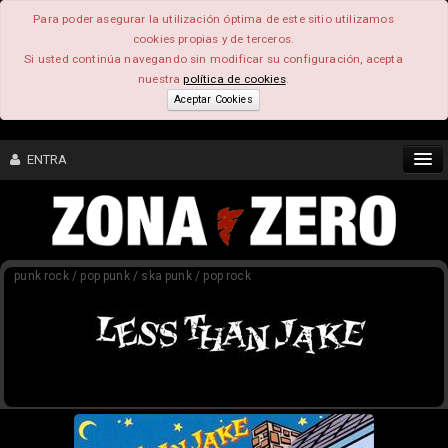
Para poder asegurar la utilización óptima de este sitio utilizamos
cookies propias y de terceros.
Si usted continúa navegando sin modificar su configuración, acepta
nuestra
política de cookies
.
Aceptar Cookies
ENTRA
CONTENIDO
punk rock / pop punk / ska punk / pop rock
COMUNIDAD
FEEEDBACK
FOROS