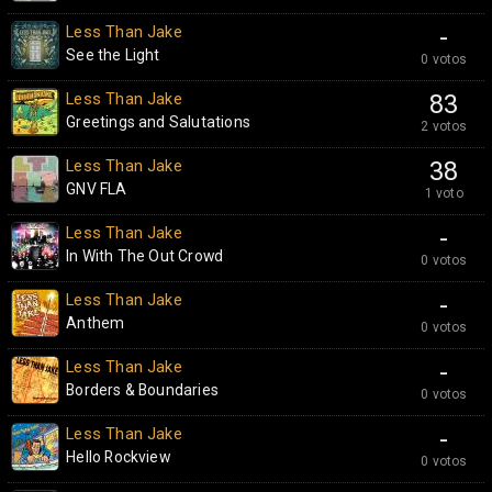
Less Than Jake
-
See the Light
0 votos
Less Than Jake
83
Greetings and Salutations
2 votos
Less Than Jake
38
GNV FLA
1 voto
Less Than Jake
-
In With The Out Crowd
0 votos
Less Than Jake
-
Anthem
0 votos
Less Than Jake
-
Borders & Boundaries
0 votos
Less Than Jake
-
Hello Rockview
0 votos