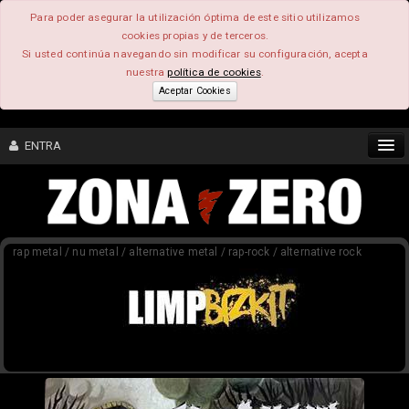
Para poder asegurar la utilización óptima de este sitio utilizamos
cookies propias y de terceros.
Si usted continúa navegando sin modificar su configuración, acepta
nuestra
política de cookies
.
Aceptar Cookies
ENTRA
CONTENIDO
rap metal / nu metal / alternative metal / rap-rock / alternative rock
COMUNIDAD
FEEEDBACK
FOROS