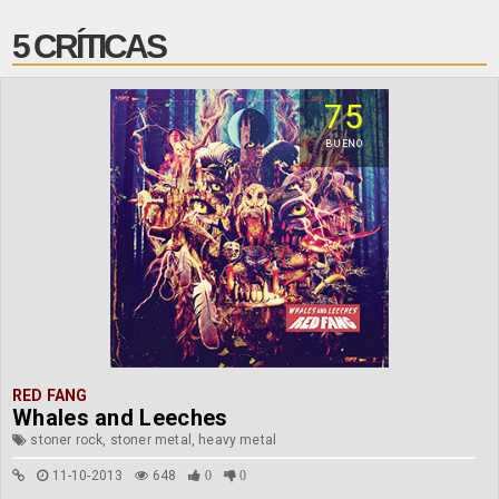
5 CRÍTICAS
75
BUENO
RED FANG
Whales and Leeches
stoner rock, stoner metal, heavy metal
11-10-2013
648
0
0