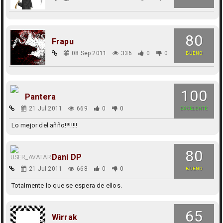
80
Frapu
08 Sep 2011
336
0
0
BUENO
100
Pantera
21 Jul 2011
669
0
0
EXCELENTE
Lo mejor del añño!ª!!!!!
80
Dani DP
21 Jul 2011
668
0
0
BUENO
Totalmente lo que se espera de ellos.
65
Wirrak