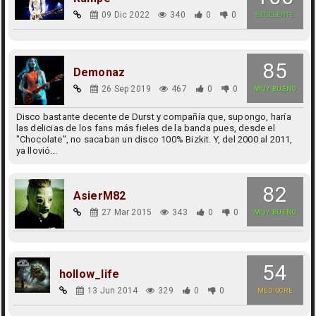
09 Dic 2022
340
0
0
EXCELENTE
85
Demonaz
26 Sep 2019
467
0
0
MUY BUENO
Disco bastante decente de Durst y compañía que, supongo, haría
las delicias de los fans más fieles de la banda pues, desde el
"Chocolate", no sacaban un disco 100% Bizkit. Y, del 2000 al 2011,
ya llovió...
82
AsierM82
27 Mar 2015
343
0
0
MUY BUENO
54
hollow_life
13 Jun 2014
329
0
0
MEDIOCRE