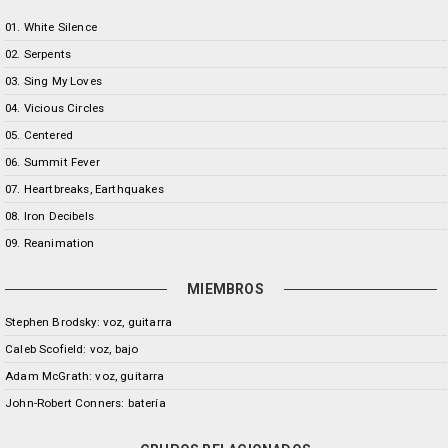
01. White Silence
02. Serpents
03. Sing My Loves
04. Vicious Circles
05. Centered
06. Summit Fever
07. Heartbreaks, Earthquakes
08. Iron Decibels
09. Reanimation
MIEMBROS
Stephen Brodsky: voz, guitarra
Caleb Scofield: voz, bajo
Adam McGrath: voz, guitarra
John-Robert Conners: batería