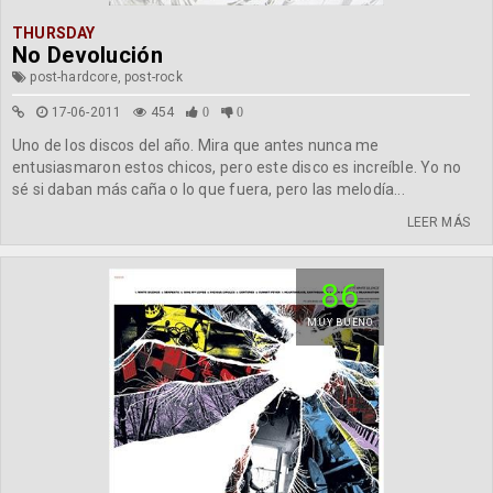
THURSDAY
No Devolución
post-hardcore, post-rock
17-06-2011
454
0
0
Uno de los discos del año. Mira que antes nunca me
entusiasmaron estos chicos, pero este disco es increíble. Yo no
sé si daban más caña o lo que fuera, pero las melodía...
LEER MÁS
86
MUY BUENO