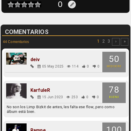
COMENTARIOS
1
2
3
›
»
44 Comentarios
50
deiv
05 May 2025
114
0
0
MEDIOCRE
78
KarfuleR
15 Jun 2023
253
0
0
BUENO
No son los Limp Bizkit de antes, les falta ese flow, pero como
álbum está bien.
100
Rampe