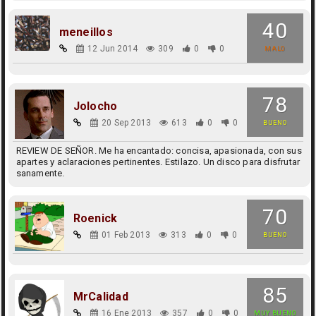
40
meneillos
12 Jun 2014
309
0
0
MALO
78
Jolocho
20 Sep 2013
613
0
0
BUENO
REVIEW DE SEÑOR. Me ha encantado: concisa, apasionada, con sus
apartes y aclaraciones pertinentes. Estilazo. Un disco para disfrutar
sanamente.
70
Roenick
01 Feb 2013
313
0
0
BUENO
85
MrCalidad
16 Ene 2013
357
0
0
MUY BUENO