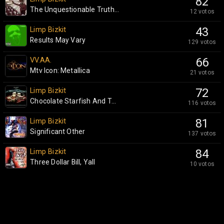
82
The Unquestionable Truth...
12 votos
Limp Bizkit
43
Results May Vary
129 votos
VV.AA.
66
Mtv Icon: Metallica
21 votos
Limp Bizkit
72
Chocolate Starfish And T...
116 votos
Limp Bizkit
81
Significant Other
137 votos
Limp Bizkit
84
Three Dollar Bill, Yall
10 votos