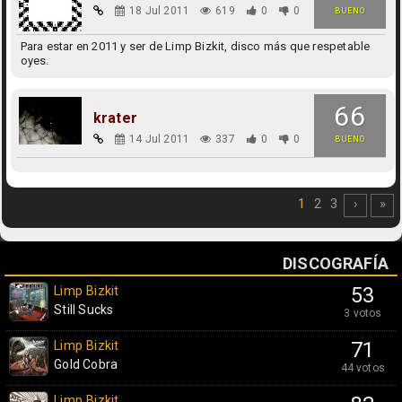
18 Jul 2011
619
0
0
BUENO
Para estar en 2011 y ser de Limp Bizkit, disco más que respetable
oyes.
66
krater
14 Jul 2011
337
0
0
BUENO
1
2
3
›
»
DISCOGRAFÍA
Limp Bizkit
53
Still Sucks
3 votos
Limp Bizkit
71
Gold Cobra
44 votos
Limp Bizkit