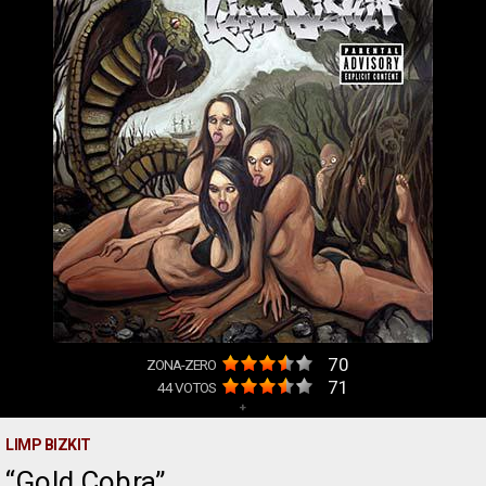
70
ZONA-ZERO
71
44
VOTOS
+
LIMP BIZKIT
Gold Cobra