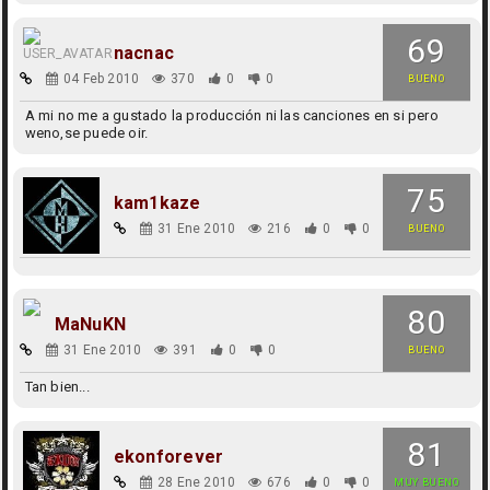
69
nacnac
04 Feb 2010
370
0
0
BUENO
A mi no me a gustado la producción ni las canciones en si pero
weno,se puede oir.
75
kam1kaze
31 Ene 2010
216
0
0
BUENO
80
MaNuKN
31 Ene 2010
391
0
0
BUENO
Tan bien...
81
ekonforever
28 Ene 2010
676
0
0
MUY BUENO