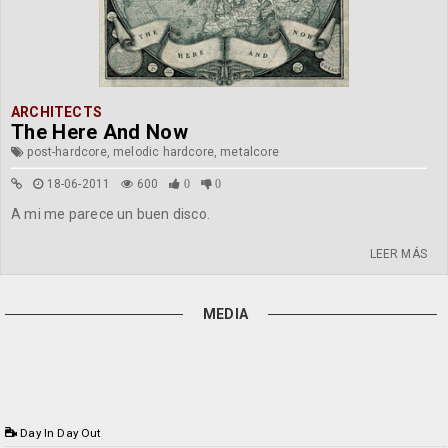
ARCHITECTS
The Here And Now
post-hardcore, melodic hardcore, metalcore
18-06-2011
600
0
0
A mi me parece un buen disco.
LEER MÁS
MEDIA
Day In Day Out