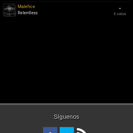
Malefice
-
Relentless
0 votos
Síguenos