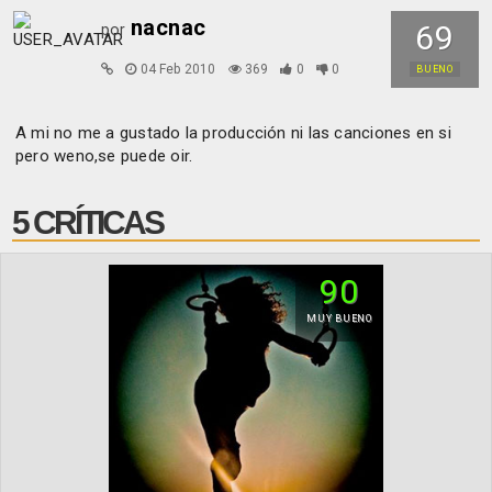
nacnac
69
por
04 Feb 2010
369
0
0
BUENO
A mi no me a gustado la producción ni las canciones en si
pero weno,se puede oir.
5 CRÍTICAS
90
MUY BUENO