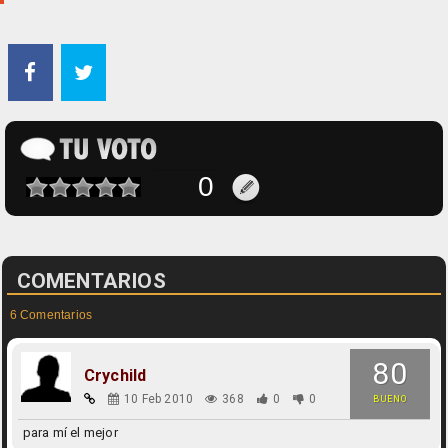
COMENTARIOS
6 Comentarios
80
Crychild
10 Feb 2010
368
0
0
BUENO
para mí el mejor