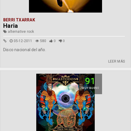
BERRI TXARRAK
Haria
alternative rock
05-12-2011
580
0
0
Disco nacional del año.
LEER MÁS
91
MUY BUENO