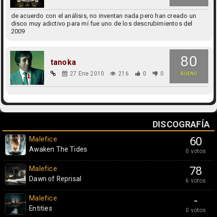
de acuerdo con el análisis, no inventan nada pero han creado un
disco muy adictivo para mí fue uno de los descrubimientos del
2009
80
tanoka
27 Ene 2010
216
0
0
BUENO
DISCOGRAFÍA
Malefice
60
Awaken The Tides
0 votos
Malefice
78
Dawn of Reprisal
6 votos
Malefice
-
Entities
0 votos