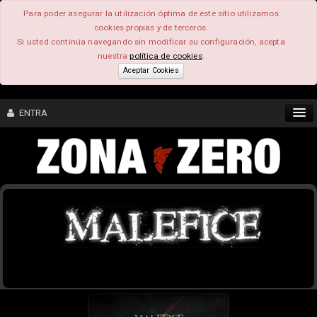
Para poder asegurar la utilización óptima de este sitio utilizamos
cookies propias y de terceros.
Si usted continúa navegando sin modificar su configuración, acepta
nuestra
política de cookies
.
Aceptar Cookies
ENTRA
CONTENIDO
COMUNIDAD
FEEEDBACK
FOROS