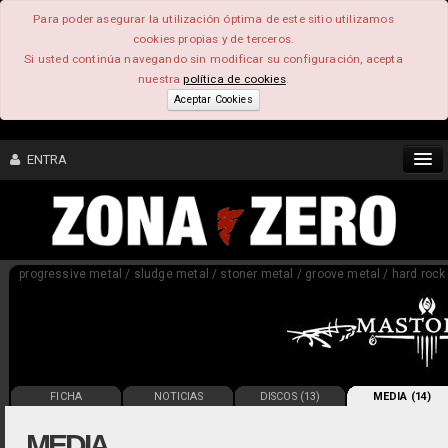
Para poder asegurar la utilización óptima de este sitio utilizamos
cookies propias y de terceros.
Si usted continúa navegando sin modificar su configuración, acepta
nuestra
política de cookies
.
Aceptar Cookies
ENTRA
CONTENIDO
progressive metal / sludge metal / stoner metal / groove metal / hard rock 
COMUNIDAD
FEEEDBACK
FOROS
FICHA
NOTICIAS
DISCOS (13)
MEDIA (14)
MEDIA