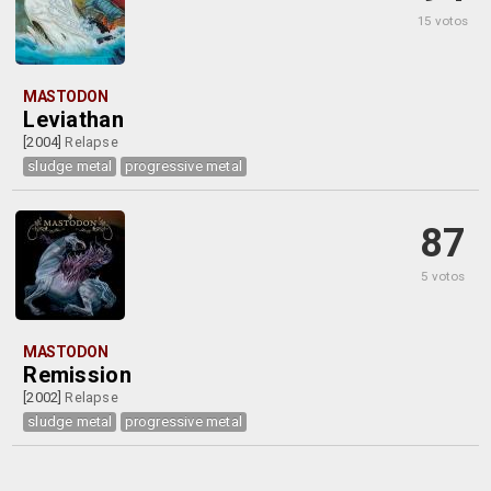
15 votos
MASTODON
Leviathan
[2004]
Relapse
sludge metal
progressive metal
87
5 votos
MASTODON
Remission
[2002]
Relapse
sludge metal
progressive metal