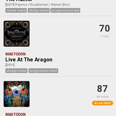
[2011]
Reprise
/
Roadrunner
/
Warner Bros.
stoner metal
sludge metal
progressive metal
70
1 voto
MASTODON
Live At The Aragon
[2011]
sludge metal
progressive metal
87
66 votos
#3 en 2009
MASTODON