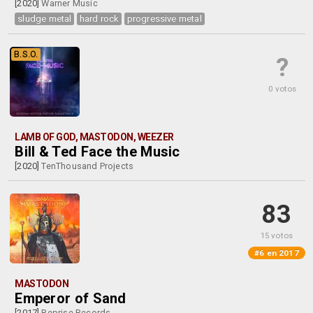
[2020]
Warner Music
sludge metal
hard rock
progressive metal
B.S.O.
?
0 votos
LAMB OF GOD, MASTODON, WEEZER
Bill & Ted Face the Music
[2020]
TenThousand Projects
83
15 votos
#6 en 2017
MASTODON
Emperor of Sand
[2017]
Reprise Records