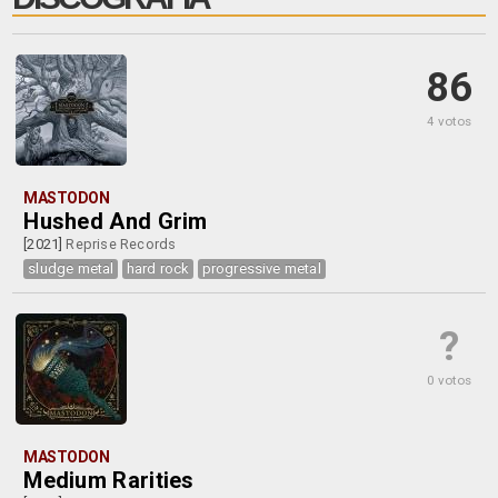
86
4 votos
MASTODON
Hushed And Grim
[2021]
Reprise Records
sludge metal
hard rock
progressive metal
?
0 votos
MASTODON
Medium Rarities