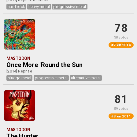
hard rock
heavy metal
progressive metal
78
38 votos
#7 en 2014
MASTODON
Once More 'Round the Sun
[2014]
Reprise
sludge metal
progressive metal
alternative metal
81
59 votos
#8 en 2011
MASTODON
The Hunter