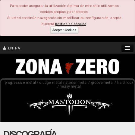
Para poder asegurar la utilización óptima de este sitio utilizamos
cookies propias y de terceros.
Si usted continúa navegando sin modificar su configuración, acepta
nuestra
política de cookies
.
Aceptar Cookies
ENTRA
CONTENIDO
progressive metal / sludge metal / stoner metal / groove metal / hard rock
COMUNIDAD
/ heavy metal
FEEEDBACK
FOROS
DISCOGRAFÍA