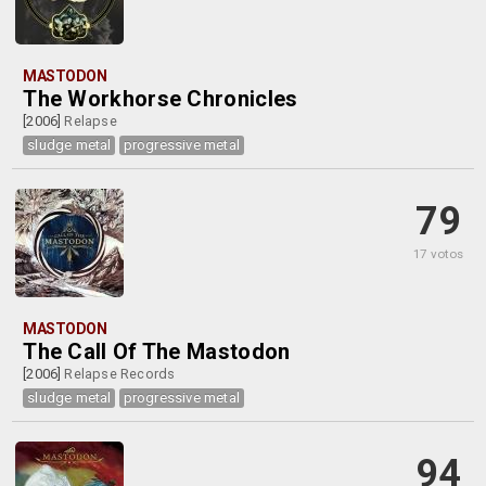
MASTODON
The Workhorse Chronicles
[2006]
Relapse
sludge metal
progressive metal
79
17 votos
MASTODON
The Call Of The Mastodon
[2006]
Relapse Records
sludge metal
progressive metal
94