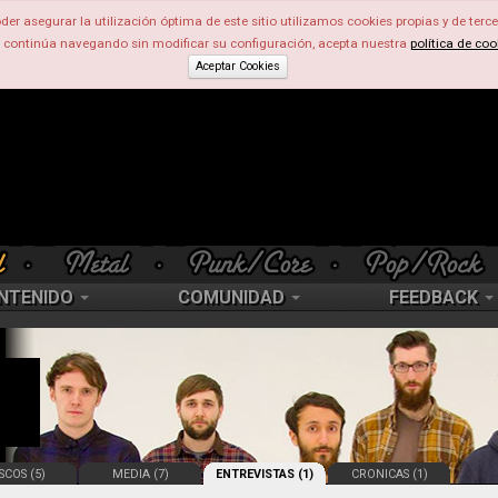
der asegurar la utilización óptima de este sitio utilizamos cookies propias y de terce
d continúa navegando sin modificar su configuración, acepta nuestra
política de coo
Aceptar Cookies
NTENIDO
COMUNIDAD
FEEDBACK
SCOS (5)
MEDIA (7)
ENTREVISTAS (1)
CRONICAS (1)