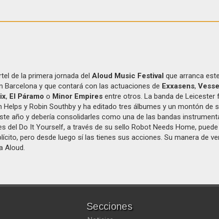
el de la primera jornada del
Aloud Music Festival
que arranca est
 en Barcelona y que contará con las actuaciones de
Exxasens
,
Vesse
ix
,
El Páramo
o
Minor Empires
entre otros. La banda de Leicester 
hn Helps y Robin Southby y ha editado tres álbumes y un montón de s
 este año y debería consolidarles como una de las bandas instrumen
es del Do It Yourself, a través de su sello Robot Needs Home, pued
cito, pero desde luego sí las tienes sus acciones. Su manera de ve
a Aloud.
Secciones