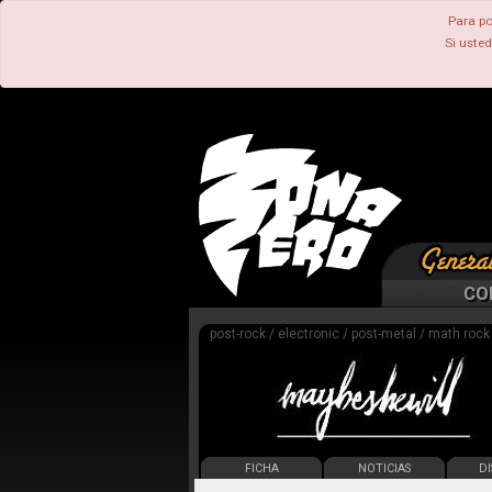
Para po
Si uste
CO
post-rock / electronic / post-metal / math rock
FICHA
NOTICIAS
DI