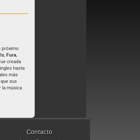
e próximo
ls
,
Fura
,
fue creada
ingles hasta
tales más
e que sus
r la música
Contacto