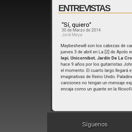
ENTREVISTAS
“Sí, quiero”
30 de Marzo de 2014
Jordi Meya
Maybeshewill
son los cabezas de cart
jueves 3 de abril en La [2] de Apolo
Iepi
,
Unicornibot
,
Jardín De La Cro
hace 9 años por los guitarristas Jo
el momento. El cuarto largo llegará
imaginativas de Reino Unido. Paladin
canciones no tengan un mensaje explí
encaja como un guante en la filosofí
Síguenos