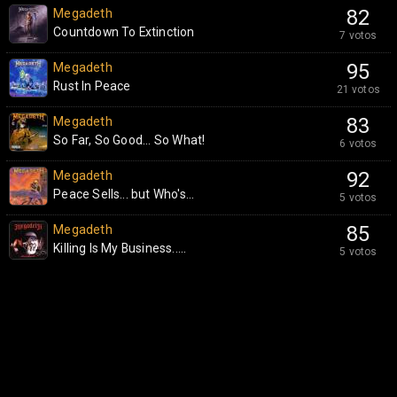
Megadeth
82
Countdown To Extinction
7 votos
Megadeth
95
Rust In Peace
21 votos
Megadeth
83
So Far, So Good... So What!
6 votos
Megadeth
92
Peace Sells... but Who's...
5 votos
Megadeth
85
Killing Is My Business.....
5 votos