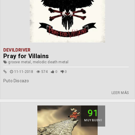
DEVILDRIVER
Pray for Villains
groove metal, melodic death metal
11-11-2018
574
0
0
Puto Discazo
LEER MÁS
91
MUY BUENO