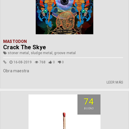
MASTODON
Crack The Skye
stoner metal, sludge metal, groove metal
16-08-2019
768
0
0
Obra maestra
LEER MÁS
74
BUENO