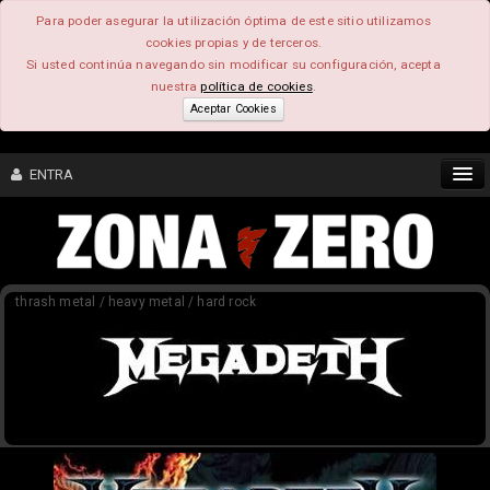
Para poder asegurar la utilización óptima de este sitio utilizamos
cookies propias y de terceros.
Si usted continúa navegando sin modificar su configuración, acepta
nuestra
política de cookies
.
Aceptar Cookies
ENTRA
CONTENIDO
thrash metal / heavy metal / hard rock
COMUNIDAD
FEEEDBACK
FOROS