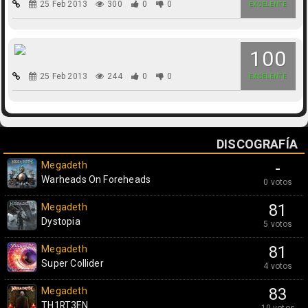
25 Feb 2013
300
0
0
EXCELENTE
100
25 Feb 2013
244
0
0
EXCELENTE
DISCOGRAFÍA
Megadeth
-
Warheads On Foreheads
0 votos
Megadeth
81
Dystopia
5 votos
Megadeth
81
Super Collider
4 votos
Megadeth
83
TH1RT3EN