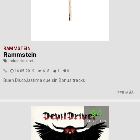
RAMMSTEIN
Rammstein
industrial metal
16-05-2019
618
1
0
Buen Disco,lastima que sin Bonus tracks
LEER MÁS
94
MUY BUENO