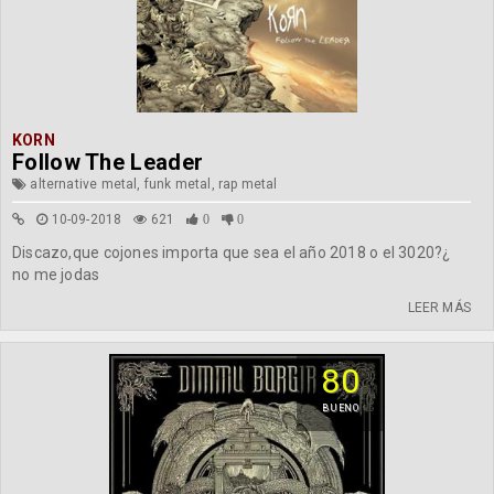
KORN
Follow The Leader
alternative metal, funk metal, rap metal
10-09-2018
621
0
0
Discazo,que cojones importa que sea el año 2018 o el 3020?¿
no me jodas
LEER MÁS
80
BUENO