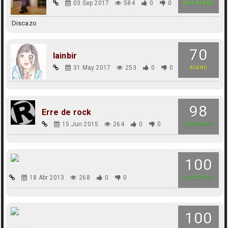
03 Sep 2017
584
0
0
MUY BUENO
Discazo
70
lainbir
31 May 2017
253
0
0
BUENO
98
Erre de rock
15 Jun 2015
264
0
0
EXCELENTE
100
18 Abr 2013
268
0
0
EXCELENTE
100