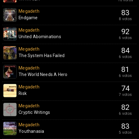
10 votos
Megadeth
83
Endgame
8 votos
Megadeth
92
United Abominations
6 votos
Megadeth
84
The System Has Failed
6 votos
Megadeth
81
The World Needs A Hero
6 votos
Megadeth
74
Risk
7 votos
Megadeth
82
Cryptic Writings
6 votos
Megadeth
83
Youthanasia
5 votos