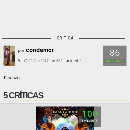
CRÍTICA
condemor
86
por
03 Sep 2017
583
0
0
MUY BUENO
Discazo
5 CRÍTICAS
100
EXCELENTE