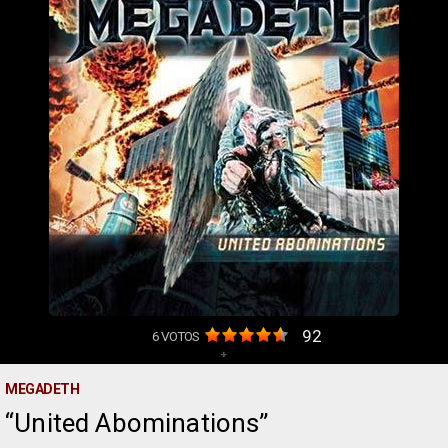
92
6
VOTOS
+
MEGADETH
United Abominations