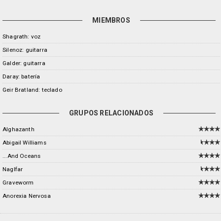
MIEMBROS
Shagrath: voz
Silenoz: guitarra
Galder: guitarra
Daray: batería
Geir Bratland: teclado
GRUPOS RELACIONADOS
Alghazanth
Abigail Williams
...And Oceans
Naglfar
Graveworm
Anorexia Nervosa