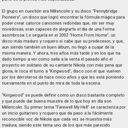
El grupo en cuestión era Millencolin y su disco “Pennybridge
Pioneers”, un disco que logró encontrar la fórmula mágica para
poder crear catorce canciones redondas que, sin ser muy
novedosas, eran capaces de alegrarte el día de una forma
asombrosa. Le seguiría en el 2002 “Home From Home”, un
disco más maduro y roquero si cabe que su predecesor, y que,
aun siendo también un buen álbum, no llegó a cuajar de la
misma manera. Y ahora, tres años más tarde y en los que ha
dado tiempo a ver como salía a la venta el pasado año el
proyecto en solitario de su cantante Nikola con más pena que
gloria, le toca el turno a “Kingwood”, disco con el que vuelven
por los derroteros de hace cinco años y que les está poniendo
nuevamente en el punto de mira de toda la escena.
“Kingwood” se puede definir como un disco bastante completo
y que puede dar buena muestra de lo que hoy en día son
Millencolin. Su primer tema “Farewell My Hell” se caracteriza por
un inicio guitarrero y roquero que da paso a la fácilmente
reconocible voz de Nikola que cada vez se muestra más
madura, siendo este tema uno de los que más parecido