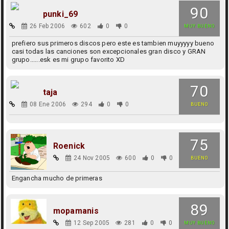
90
punki_69
26 Feb 2006
602
0
0
MUY BUENO
prefiero sus primeros discos pero este es tambien muyyyyy bueno
casi todas las canciones son excepcionales gran disco y GRAN
grupo......esk es mi grupo favorito XD
70
taja
08 Ene 2006
294
0
0
BUENO
75
Roenick
24 Nov 2005
600
0
0
BUENO
Engancha mucho de primeras
89
mopamanis
12 Sep 2005
281
0
0
MUY BUENO