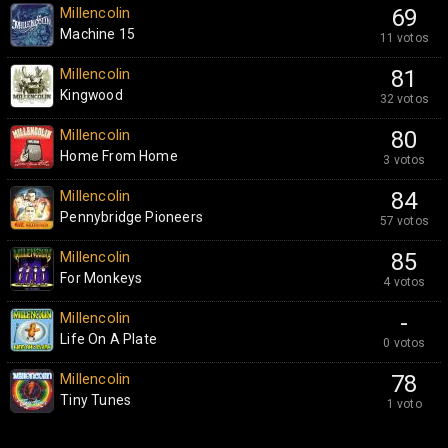
Millencolin
69
Machine 15
11 votos
Millencolin
81
Kingwood
32 votos
Millencolin
80
Home From Home
3 votos
Millencolin
84
Pennybridge Pioneers
57 votos
Millencolin
85
For Monkeys
4 votos
Millencolin
-
Life On A Plate
0 votos
Millencolin
78
Tiny Tunes
1 voto