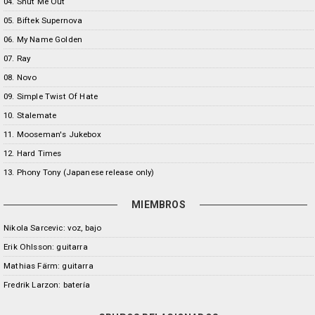
04. Shut Me Out
05. Biftek Supernova
06. My Name Golden
07. Ray
08. Novo
09. Simple Twist Of Hate
10. Stalemate
11. Mooseman's Jukebox
12. Hard Times
13. Phony Tony (Japanese release only)
MIEMBROS
Nikola Sarcevic: voz, bajo
Erik Ohlsson: guitarra
Mathias Färm: guitarra
Fredrik Larzon: batería