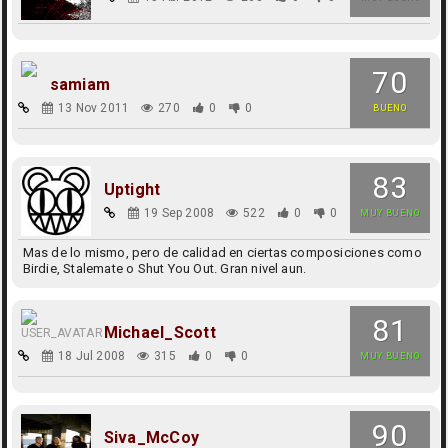
70
samiam
13 Nov 2011
270
0
0
BUENO
83
Uptight
19 Sep 2008
522
0
0
MUY BUENO
Mas de lo mismo, pero de calidad en ciertas composiciones como
Birdie, Stalemate o Shut You Out. Gran nivel aun.
81
Michael_Scott
18 Jul 2008
315
0
0
MUY BUENO
90
Siva_McCoy