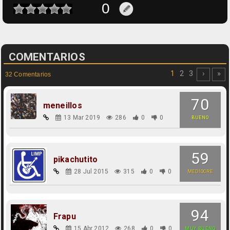
COMENTARIOS
1
2
3
›
»
32 Comentarios
70
meneillos
13 Mar 2019
286
0
0
BUENO
59
pikachutito
28 Jul 2015
315
0
0
MEDIOCRE
94
Frapu
15 Abr 2012
268
0
0
MUY BUENO