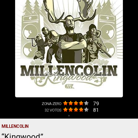
79
ZONA-ZERO
81
32
VOTOS
+
MILLENCOLIN
Kingwood