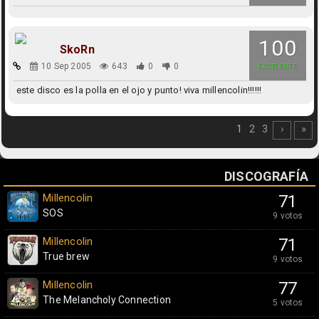
100
SkoRn
10 Sep 2005
643
0
0
EXCELENTE
este disco es la polla en el ojo y punto! viva millencolin!!!!!!
1
2
3
›
»
DISCOGRAFÍA
Millencolin
71
SOS
9 votos
Millencolin
71
True brew
9 votos
Millencolin
77
The Melancholy Connection
5 votos