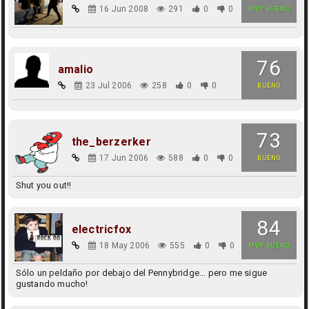
16 Jun 2008
291
0
0
MUY BUENO
76
amalio
23 Jul 2006
258
0
0
BUENO
73
the_berzerker
17 Jun 2006
588
0
0
BUENO
Shut you out!!
84
electricfox
18 May 2006
555
0
0
MUY BUENO
Sólo un peldaño por debajo del Pennybridge... pero me sigue
gustando mucho!