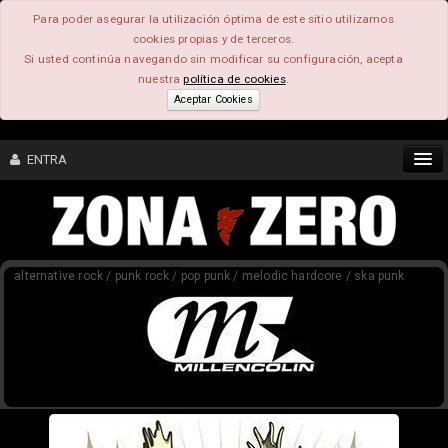
Para poder asegurar la utilización óptima de este sitio utilizamos
cookies propias y de terceros.
Si usted continúa navegando sin modificar su configuración, acepta
nuestra
política de cookies
.
Aceptar Cookies
ENTRA
CONTENIDO
alternative rock / punk rock / pop punk / melodic hardcore / ska punk
COMUNIDAD
FEEEDBACK
FOROS