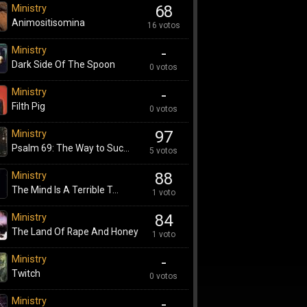
Ministry
68
Animositisomina
16 votos
Ministry
-
Dark Side Of The Spoon
0 votos
Ministry
-
Filth Pig
0 votos
Ministry
97
Psalm 69: The Way to Suc...
5 votos
Ministry
88
The Mind Is A Terrible T...
1 voto
Ministry
84
The Land Of Rape And Honey
1 voto
Ministry
-
Twitch
0 votos
Ministry
-