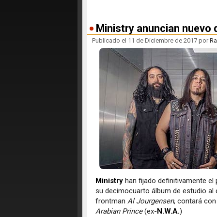
Ministry anuncian nuevo d
Publicado el 11 de Diciembre de 2017 por
Ra
Ministry
han fijado definitivamente e
su decimocuarto álbum de estudio al q
frontman
Al Jourgensen
, contará con
Arabian Prince
(ex-
N.W.A.
)