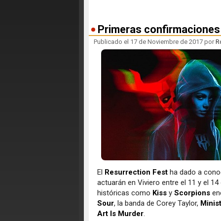
Primeras confirmaciones 
Publicado el 17 de Noviembre de 2017 por
R
El
Resurrection Fest
ha dado a conoc
actuarán en Viviero entre el 11 y el 1
históricas como
Kiss
y
Scorpions
en
Sour
, la banda de Corey Taylor,
Minis
Art Is Murder
.