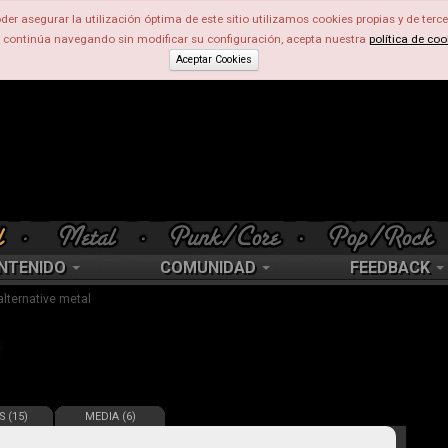
der asegurar la utilización óptima de este sitio utilizamos cookies propias y de terce
d continúa navegando sin modificar su configuración, acepta nuestra
política de coo
Aceptar Cookies
NTENIDO
COMUNIDAD
FEEDBACK
 alternative metal
S (15)
MEDIA (6)