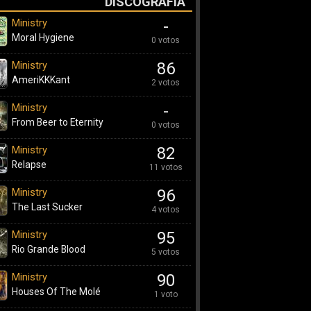
DISCOGRAFÍA
Ministry
-
Moral Hygiene
0 votos
Ministry
86
AmeriKKKant
2 votos
Ministry
-
From Beer to Eternity
0 votos
Ministry
82
Relapse
11 votos
Ministry
96
The Last Sucker
4 votos
Ministry
95
Rio Grande Blood
5 votos
Ministry
90
Houses Of The Molé
1 voto