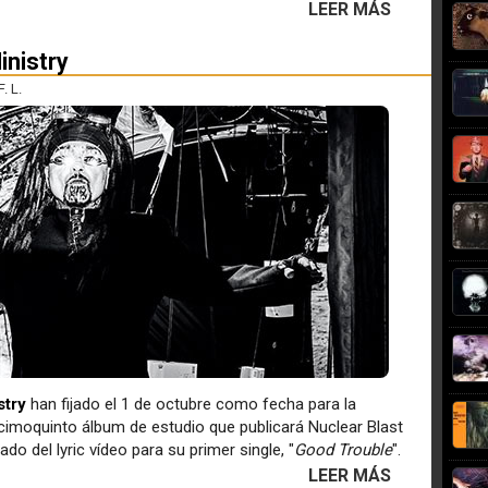
LEER MÁS
inistry
. L.
stry
han fijado el 1 de octubre como fecha para la
ecimoquinto álbum de estudio que publicará Nuclear Blast
 del lyric vídeo para su primer single, "
Good Trouble
".
LEER MÁS