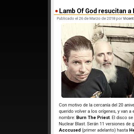
Lamb Of God resucitan a 
Publicado el 26 de Marzo de 2018 por
Vicent
Con motivo de la cercanía del 20 aniv
querido volver a los orígenes, y van a
nombre:
Burn The Priest
. El disco s
Nuclear Blast. Serán 11 versiones de 
Acccused
(primer adelanto) hasta
H