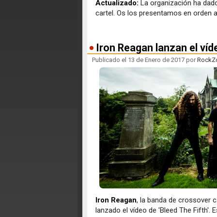
Actualizado:
La organización ha dado
cartel. Os los presentamos en orden a
Iron Reagan lanzan el víde
Publicado el 13 de Enero de 2017 por
RockZ
Iron Reagan
, la banda de crossover 
lanzado el vídeo de 'Bleed The Fifth'