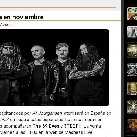
ña en noviembre
 Azcona
l capitaneada por
Al Jourgensen
, aterrizará en España en
iene"
en cuatro salas españolas. Las citas serán en
 los acompañarán
The 69 Eyes
y
3TEETH
. La venta
viernes a las 11:00 en la web de Madness Live.