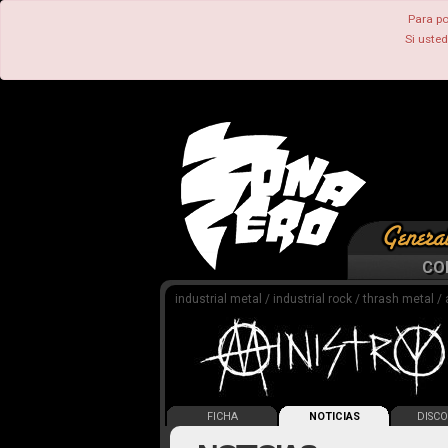
Para po
Si uste
CO
industrial metal / industrial rock / thrash metal /
FICHA
NOTICIAS
DISCO