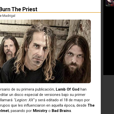
Burn The Priest
e Madrigal
ersario de su primera publicación,
Lamb Of God
han
 editar un disco especial de versiones bajo su primer
e llamará
"Legion: XX"
y será editado el 18 de mayo por
grupos que les influenciaron en aquella época, desde
The
elmet
, pasando por
Ministry
o
Bad Brains
.