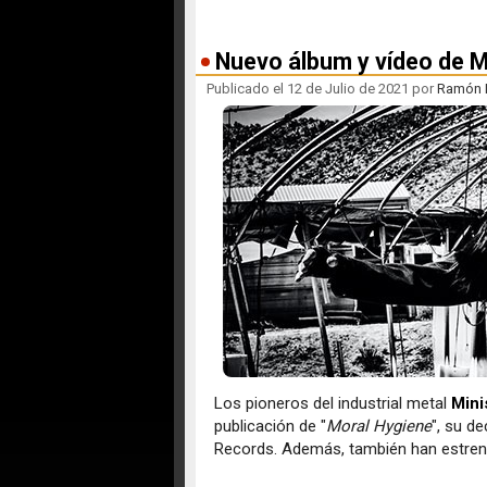
Nuevo álbum y vídeo de M
Publicado el 12 de Julio de 2021 por
Ramón F
Los pioneros del industrial metal
Mini
publicación de "
Moral Hygiene
", su d
Records. Además, también han estrenado