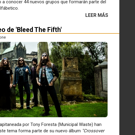
 a conocer 44 nuevos grupos que formarán parte del
lfábetico.
LEER MÁS
o de 'Bleed The Fifth'
one
capitaneada por Tony Foresta (Municipal Waste) han
. Este tema forma parte de su nuevo álbum
"Crossover