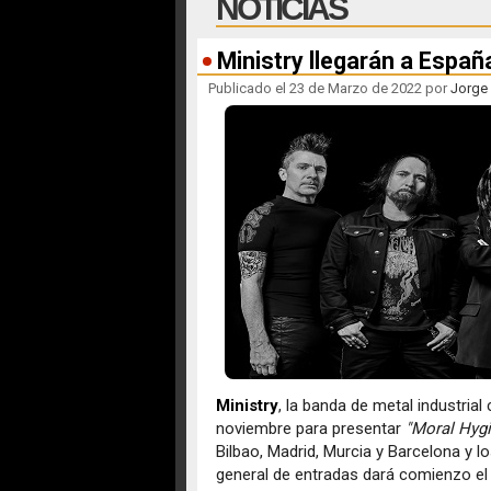
NOTICIAS
Ministry llegarán a Espa
Publicado el 23 de Marzo de 2022 por
Jorge
Ministry
, la banda de metal industria
noviembre para presentar
"Moral Hyg
Bilbao, Madrid, Murcia y Barcelona y
general de entradas dará comienzo el 