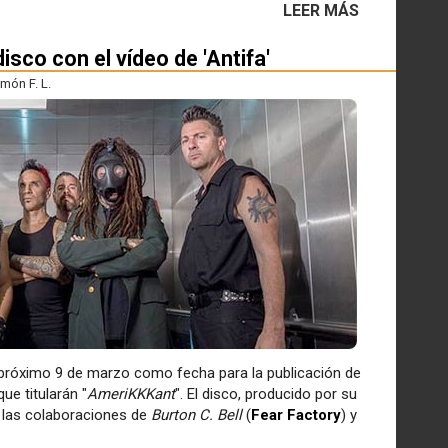
LEER MÁS
isco con el vídeo de 'Antifa'
món F. L.
l próximo 9 de marzo como fecha para la publicación de
ue titularán "
AmeriKKKant
". El disco, producido por su
 las colaboraciones de
Burton C. Bell
(
Fear Factory
) y