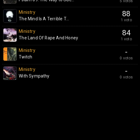
5 votos
Ministry
88
The Mind Is A Terrible T...
1 voto
Ministry
84
The Land Of Rape And Honey
1 voto
Ministry
-
Twitch
0 votos
Ministry
-
With Sympathy
0 votos