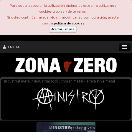
Para poder asegurar la utilización óptima de este sitio utilizamos
cookies propias y de terceros.
Si usted continúa navegando sin modificar su configuración, acepta
nuestra
política de cookies
.
Aceptar Cookies
ENTRA
CONTENIDO
industrial metal / industrial rock / thrash metal / alternative metal
COMUNIDAD
FEEEDBACK
FOROS