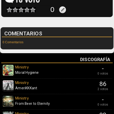
COMENTARIOS
0 Comentarios
DISCOGRAFÍA
Ministry
-
Moral Hygiene
0 votos
Ministry
86
AmeriKKKant
2 votos
Ministry
-
From Beer to Eternity
0 votos
Ministry