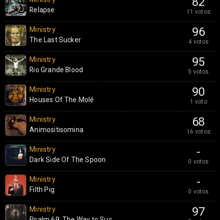
82
Relapse
11 votos
Ministry
96
The Last Sucker
4 votos
Ministry
95
Rio Grande Blood
5 votos
Ministry
90
Houses Of The Molé
1 voto
Ministry
68
Animositisomina
16 votos
Ministry
-
Dark Side Of The Spoon
0 votos
Ministry
-
Filth Pig
0 votos
Ministry
97
Psalm 69: The Way to Suc...