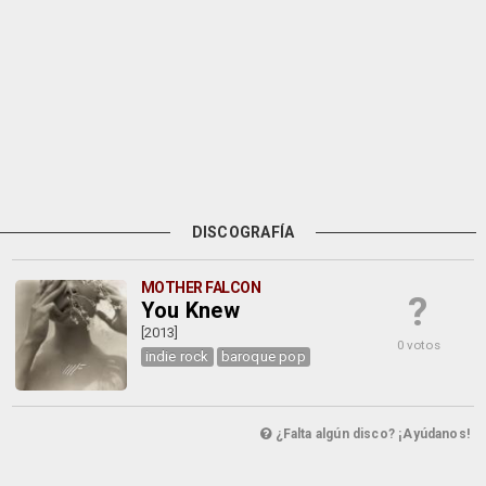
DISCOGRAFÍA
MOTHER FALCON
?
You Knew
[2013]
0 votos
indie rock
baroque pop
¿Falta algún disco? ¡Ayúdanos!