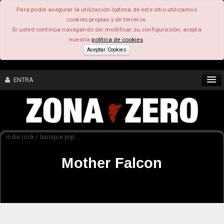
Para poder asegurar la utilización óptima de este sitio utilizamos
cookies propias y de terceros.
Si usted continúa navegando sin modificar su configuración, acepta
nuestra
política de cookies
.
Aceptar Cookies
ENTRA
CONTENIDO
indie rock / baroque pop
COMUNIDAD
Mother Falcon
FEEEDBACK
FOROS