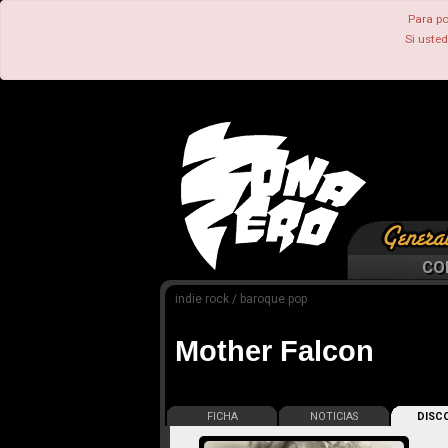
Para po
Si uste
CO
indie rock / baroque pop
Mother Falcon
FICHA
NOTICIAS
DISCO