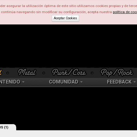
der asegurar la utilización óptima de este sitio utilizamos cookies propias y de terce
d continúa navegando sin modificar su configuración, acepta nuestra
política de coo
Aceptar Cookies
NTENIDO
COMUNIDAD
FEEDBACK
S (1)