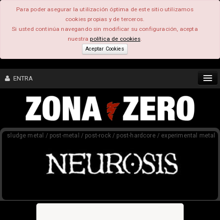
Para poder asegurar la utilización óptima de este sitio utilizamos
cookies propias y de terceros.
Si usted continúa navegando sin modificar su configuración, acepta
nuestra
política de cookies
.
Aceptar Cookies
ENTRA
CONTENIDO
sludge metal / post-metal / post-rock / post-hardcore / experimental metal
COMUNIDAD
FEEEDBACK
FOROS