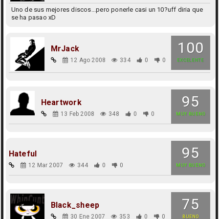
Uno de sus mejores discos...pero ponerle casi un 10?uff diria que
se ha pasao xD
100
MrJack
12 Ago 2008
334
0
0
EXCELENTE
95
Heartwork
13 Feb 2008
348
0
0
MUY BUENO
95
Hateful
12 Mar 2007
344
0
0
MUY BUENO
75
Black_sheep
30 Ene 2007
353
0
0
BUENO