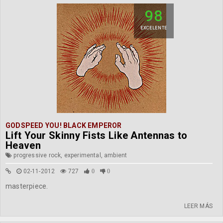
98
EXCELENTE
GODSPEED YOU! BLACK EMPEROR
Lift Your Skinny Fists Like Antennas to
Heaven
progressive rock, experimental, ambient
02-11-2012
727
0
0
masterpiece.
LEER MÁS