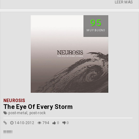
LEER MÁS
95
MUY BUENO
NEUROSIS
The Eye Of Every Storm
post-metal, post-rock
14-10-2012
794
0
0
!!!!!!!!!