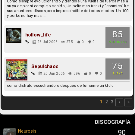
Como siempre evolucionando y dandole una vuelta de tuerca mas a
su ya de por si complejo sonido, Un pelin mas tranki y "cosmico" ke
sus anteriores discos,pero imprescindible de todos modos. Un 100
y porke no hay mas ...
85
hollow_life
26 Jul 2006
375
0
0
MUY BUENO
75
Sepulchaos
20 Jun 2006
596
0
0
BUENO
como disfruto escuchandolo despues de fumarme un ktulu
1
2
3
›
»
DISCOGRAFÍA
Neurosis
90