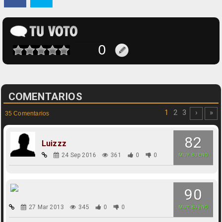
COMENTARIOS
1
2
3
›
»
35 Comentarios
82
Luizzz
24 Sep 2016
361
0
0
MUY BUENO
90
27 Mar 2013
345
0
0
MUY BUENO