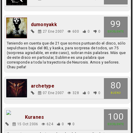
99
dumonyakk
27 Ene 2007
600
0
0
EXCELENTE
Teniendo en cuenta que de 21 que somos puntuando el disco, sólo
sepulchaos baja del 80, y kaska, para sorpresa de todos, un 75
(sorpresa agradable, en este caso), sobran más palabras. Más que
de este disco en particular, Sublime es una palabra que
corresponde a toda la trayectoria de Neurosis. Amos y señores.
Chau peña!
80
archetype
07 Ene 2007
328
0
0
BUENO
100
Kuranes
15 Oct 2006
624
0
0
EXCELENTE