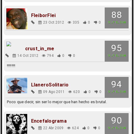
88
FleiborFlei
23 Oct 2012
335
0
0
MUY BUENO
95
crust_in_me
14 Oct 2012
794
0
0
MUY BUENO
!!!!!!!!!
94
LlaneroSolitario
09 Ago 2011
620
0
0
MUY BUENO
Poco que decir, sin ser lo mejor que han hecho es brutal.
90
Encefalograma
22 Abr 2009
624
0
0
MUY BUENO