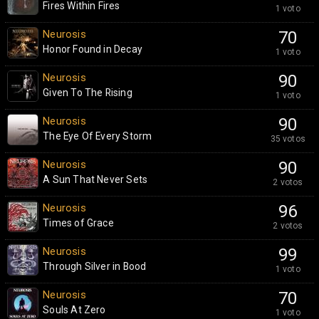
Fires Within Fires
1 voto
Neurosis
70
Honor Found in Decay
1 voto
Neurosis
90
Given To The Rising
1 voto
Neurosis
90
The Eye Of Every Storm
35 votos
Neurosis
90
A Sun That Never Sets
2 votos
Neurosis
96
Times of Grace
2 votos
Neurosis
99
Through Silver in Bood
1 voto
Neurosis
70
Souls At Zero
1 voto