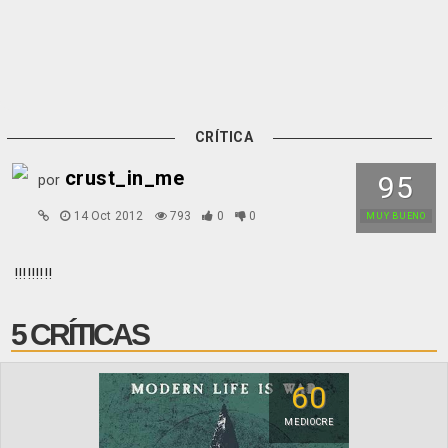
CRÍTICA
crust_in_me
95
por
14 Oct 2012
793
0
0
MUY BUENO
!!!!!!!!!
5 CRÍTICAS
60
MEDIOCRE