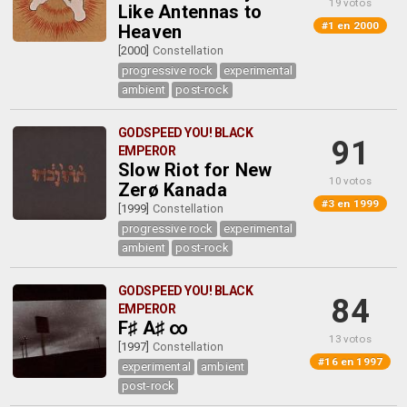
19 votos
Like Antennas to
#1 en 2000
Heaven
[2000]
Constellation
progressive rock
experimental
ambient
post-rock
GODSPEED YOU! BLACK
91
EMPEROR
Slow Riot for New
10 votos
Zerø Kanada
#3 en 1999
[1999]
Constellation
progressive rock
experimental
ambient
post-rock
GODSPEED YOU! BLACK
84
EMPEROR
F♯ A♯ ∞
13 votos
[1997]
Constellation
#16 en 1997
experimental
ambient
post-rock