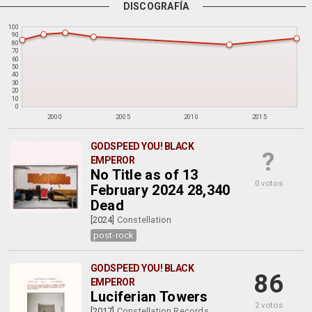
DISCOGRAFÍA
100
90
80
70
60
50
40
30
20
10
0
2000
2005
2010
2015
GODSPEED YOU! BLACK
?
EMPEROR
No Title as of 13
0 votos
February 2024 28,340
Dead
[2024]
Constellation
post-rock
GODSPEED YOU! BLACK
86
EMPEROR
Luciferian Towers
2 votos
[2017]
Constellation Records