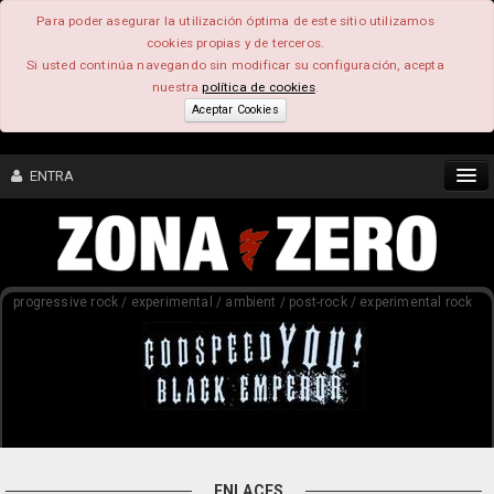
Para poder asegurar la utilización óptima de este sitio utilizamos
cookies propias y de terceros.
Si usted continúa navegando sin modificar su configuración, acepta
nuestra
política de cookies
.
Aceptar Cookies
ENTRA
CONTENIDO
progressive rock / experimental / ambient / post-rock / experimental rock
COMUNIDAD
FEEEDBACK
FOROS
ENLACES