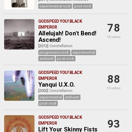
experimental rock
post-rock
GODSPEED YOU! BLACK
78
EMPEROR
Allelujah! Don't Bend!
10 votos
Ascend!
[2012]
Constellation
progressive rock
experimental
ambient
post-rock
GODSPEED YOU! BLACK
88
EMPEROR
Yanqui U.X.O.
15 votos
[2002]
Constellation
experimental
ambient
post-rock
GODSPEED YOU! BLACK
93
EMPEROR
Lift Your Skinny Fists