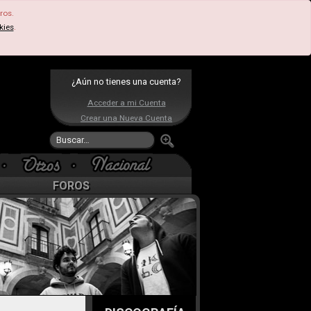
ros.
kies
.
¿Aún no tienes una cuenta?
Acceder a mi Cuenta
Crear una Nueva Cuenta
FOROS