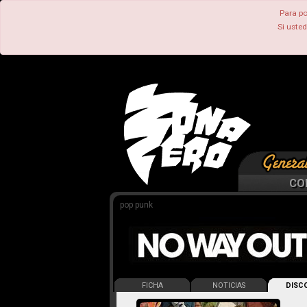
Para po
Si uste
CO
pop punk
FICHA
NOTICIAS
DISCO