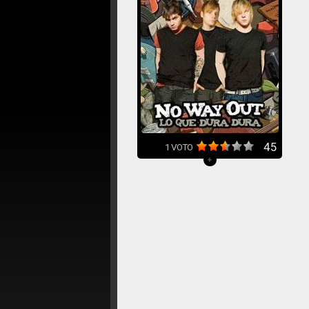
45
1
VOTO
+