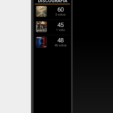
DISCOGRAFÍA
60
3 votos
45
1 voto
48
40 votos