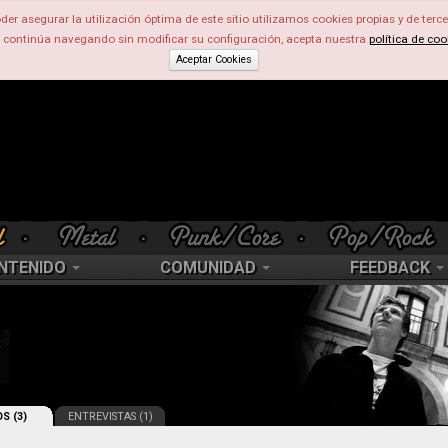
der asegurar la utilización óptima de este sitio utilizamos cookies propias y de terce
d continúa navegando sin modificar su configuración, acepta nuestra
política de coo
Aceptar Cookies
NTENIDO
COMUNIDAD
FEEDBACK
S (3)
ENTREVISTAS (1)