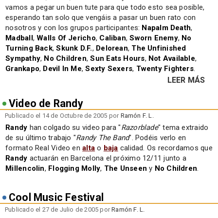
vamos a pegar un buen tute para que todo esto sea posible,
esperando tan solo que vengáis a pasar un buen rato con
nosotros y con los grupos participantes:
Napalm Death
,
Madball
,
Walls Of Jericho
,
Caliban
,
Sworn Enemy
,
No
Turning Back
,
Skunk D.F.
,
Delorean
,
The Unfinished
Sympathy
,
No Children
,
Sun Eats Hours
,
Not Available
,
Grankapo
,
Devil In Me
,
Sexty Sexers
,
Twenty Fighters
.
LEER MÁS
Video de Randy
Publicado el 14 de Octubre de 2005 por
Ramón F. L.
Randy
han colgado su video para "
Razorblade
" tema extraido
de su último trabajo "
Randy The Band
". Podéis verlo en
formato Real Video en
alta
o
baja
calidad. Os recordamos que
Randy
actuarán en Barcelona el próximo 12/11 junto a
Millencolin
,
Flogging Molly
,
The Unseen
y
No Children
.
Cool Music Festival
Publicado el 27 de Julio de 2005 por
Ramón F. L.