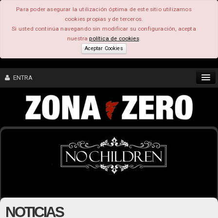
Para poder asegurar la utilización óptima de este sitio utilizamos
cookies propias y de terceros.
Si usted continúa navegando sin modificar su configuración, acepta
nuestra
política de cookies
.
Aceptar Cookies
ENTRA
CONTENIDO
COMUNIDAD
FEEEDBACK
FOROS
NOTICIAS