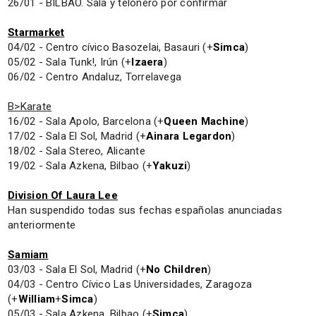
26/01 - BILBAO. Sala y telonero por confirmar
Starmarket
04/02 - Centro cívico Basozelai, Basauri (+
Simca
)
05/02 - Sala Tunk!, Irún (+
Izaera
)
06/02 - Centro Andaluz, Torrelavega
B>Karate
16/02 - Sala Apolo, Barcelona (+
Queen Machine
)
17/02 - Sala El Sol, Madrid (+
Ainara Legardon
)
18/02 - Sala Stereo, Alicante
19/02 - Sala Azkena, Bilbao (+
Yakuzi
)
Division Of Laura Lee
Han suspendido todas sus fechas españolas anunciadas
anteriormente
Samiam
03/03 - Sala El Sol, Madrid (+
No Children
)
04/03 - Centro Cívico Las Universidades, Zaragoza
(+
William
+
Simca
)
05/03 - Sala Azkena, Bilbao (+
Simca
)