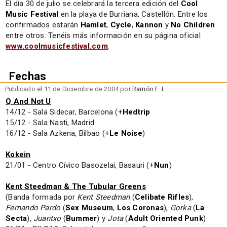
El día 30 de julio se celebrará la tercera edición del
Cool
Music Festival
en la playa de Burriana, Castellón. Entre los
confirmados estarán
Hamlet
,
Cycle
,
Kannon
y
No Children
entre otros. Tenéis más información en su página oficial
www.coolmusicfestival.com
.
Fechas
Publicado el 11 de Diciembre de 2004 por
Ramón F. L.
Q And Not U
14/12 - Sala Sidecar, Barcelona (+
Hedtrip
15/12 - Sala Nasti, Madrid
16/12 - Sala Azkena, Bilbao (+
Le Noise
)
Kokein
21/01 - Centro Cívico Basozelai, Basauri (+
Nun
)
Kent Steedman & The Tubular Greens
(Banda formada por
Kent Steedman
(
Celibate Rifles
),
Fernando Pardo
(
Sex Museum
,
Los Coronas
),
Gorka
(
La
Secta
),
Juantxo
(
Bummer
) y
Jota
(
Adult Oriented Punk
)