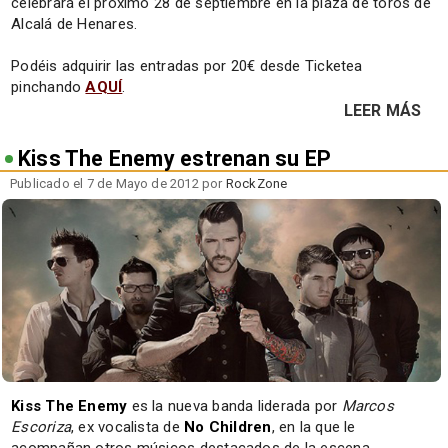
celebrará el próximo 28 de septiembre en la plaza de toros de
Alcalá de Henares.
Podéis adquirir las entradas por 20€ desde Ticketea
pinchando
AQUÍ
.
LEER MÁS
Kiss The Enemy estrenan su EP
Publicado el 7 de Mayo de 2012 por
RockZone
Kiss The Enemy
es la nueva banda liderada por
Marcos
Escoriza
, ex vocalista de
No Children
, en la que le
acompañan otros músicos destacados de la escena