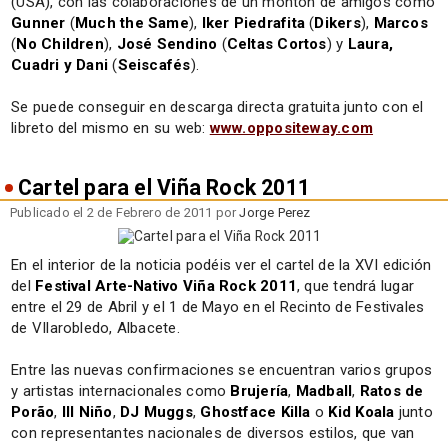
(USA), con las colaboraciones de un montón de amigos como
Gunner
(
Much the Same
),
Iker Piedrafita
(
Dikers
),
Marcos
(
No Children
),
José Sendino
(
Celtas Cortos
) y
Laura,
Cuadri y Dani
(
Seiscafés
).
Se puede conseguir en descarga directa gratuita junto con el
libreto del mismo en su web:
www.oppositeway.com
Cartel para el Viña Rock 2011
Publicado el 2 de Febrero de 2011 por
Jorge Perez
En el interior de la noticia podéis ver el cartel de la XVI edición
del
Festival Arte-Nativo Viña Rock 2011
, que tendrá lugar
entre el 29 de Abril y el 1 de Mayo en el Recinto de Festivales
de VIlarobledo, Albacete.
Entre las nuevas confirmaciones se encuentran varios grupos
y artistas internacionales como
Brujería
,
Madball
,
Ratos de
Porão
,
Ill Niño
,
DJ Muggs
,
Ghostface Killa
o
Kid Koala
junto
con representantes nacionales de diversos estilos, que van