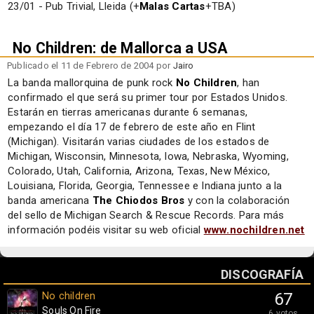
23/01 - Pub Trivial, Lleida (+
Malas Cartas
+TBA)
No Children: de Mallorca a USA
Publicado el 11 de Febrero de 2004 por
Jairo
La banda mallorquina de punk rock
No Children
, han
confirmado el que será su primer tour por Estados Unidos.
Estarán en tierras americanas durante 6 semanas,
empezando el día 17 de febrero de este año en Flint
(Michigan). Visitarán varias ciudades de los estados de
Michigan, Wisconsin, Minnesota, Iowa, Nebraska, Wyoming,
Colorado, Utah, California, Arizona, Texas, New México,
Louisiana, Florida, Georgia, Tennessee e Indiana junto a la
banda americana
The Chiodos Bros
y con la colaboración
del sello de Michigan Search & Rescue Records. Para más
información podéis visitar su web oficial
www.nochildren.net
DISCOGRAFÍA
No children
67
Souls On Fire
6 votos