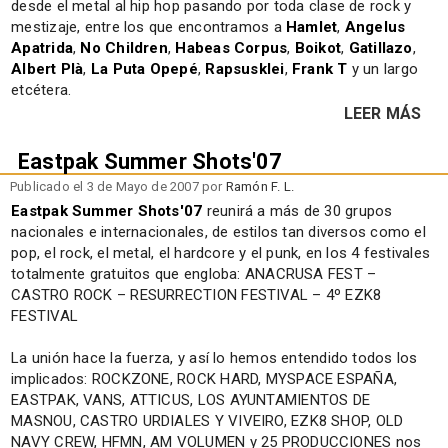
desde el metal al hip hop pasando por toda clase de rock y
mestizaje, entre los que encontramos a
Hamlet
,
Angelus
Apatrida
,
No Children
,
Habeas Corpus
,
Boikot
,
Gatillazo
,
Albert Plà
,
La Puta Opepé
,
Rapsusklei
,
Frank T
y un largo
etcétera.
LEER MÁS
Eastpak Summer Shots'07
Publicado el 3 de Mayo de 2007 por
Ramón F. L.
Eastpak Summer Shots'07
reunirá a más de 30 grupos
nacionales e internacionales, de estilos tan diversos como el
pop, el rock, el metal, el hardcore y el punk, en los 4 festivales
totalmente gratuitos que engloba: ANACRUSA FEST –
CASTRO ROCK – RESURRECTION FESTIVAL – 4º EZK8
FESTIVAL
La unión hace la fuerza, y así lo hemos entendido todos los
implicados: ROCKZONE, ROCK HARD, MYSPACE ESPAÑA,
EASTPAK, VANS, ATTICUS, LOS AYUNTAMIENTOS DE
MASNOU, CASTRO URDIALES Y VIVEIRO, EZK8 SHOP, OLD
NAVY CREW, HFMN, AM VOLUMEN y 25 PRODUCCIONES nos